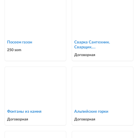
Посеем газон
Сварка Сантехник.
Сварщик.
250 som
ворота,решетки,навесы,
Договорная
сварочные работы в Биш
Фонтаны из камня
Альпийские горки
Договорная
Договорная