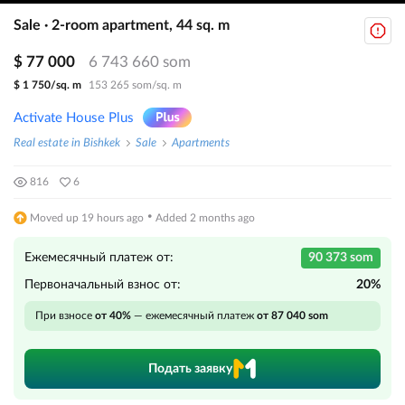
Sale · 2-room apartment, 44 sq. m
$ 77 000
6 743 660 som
$ 1 750/sq. m
153 265 som/sq. m
Activate House Plus
Real estate in Bishkek
Sale
Apartments
816
6
·
Moved up 19 hours ago
Added 2 months ago
Ежемесячный платеж от:
90 373 som
Первоначальный взнос от:
20%
При взносе
от 40%
— ежемесячный платеж
от 87 040 som
Подать заявку