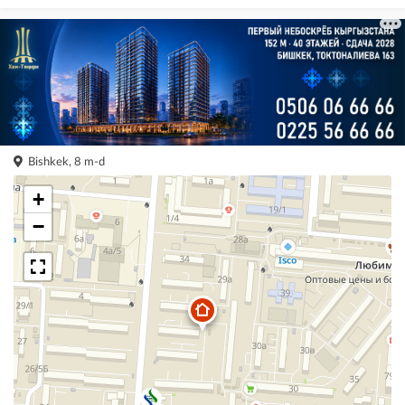
Bishkek, 8 m-d
+
−