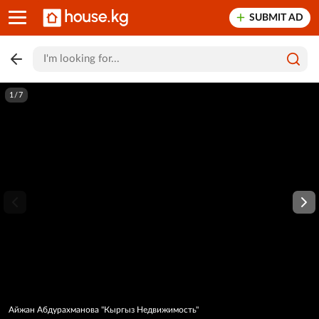
SUBMIT AD
1/7
Айжан Абдурахманова "Кыргыз Недвижимость"