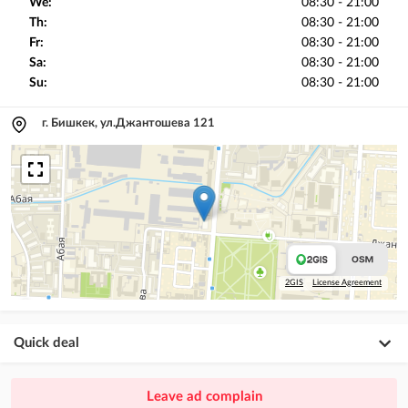
We:
08:30 - 21:00
Th:
08:30 - 21:00
Fr:
08:30 - 21:00
Sa:
08:30 - 21:00
Su:
08:30 - 21:00
г. Бишкек, ул.Джантошева 121
2GIS
License Agreement
Quick deal
×
20
PREMIUM
Leave ad complain
ad placement above VIP + paid promotion on Instagram