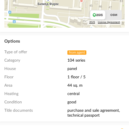
2GIS
License Agreement
Options
Type of offer
from agent
Category
104 series
House
panel
Floor
1 floor / 5
Area
44 sq. m
Heating
central
Condition
good
Title documents
purchase and sale agreement,
technical passport