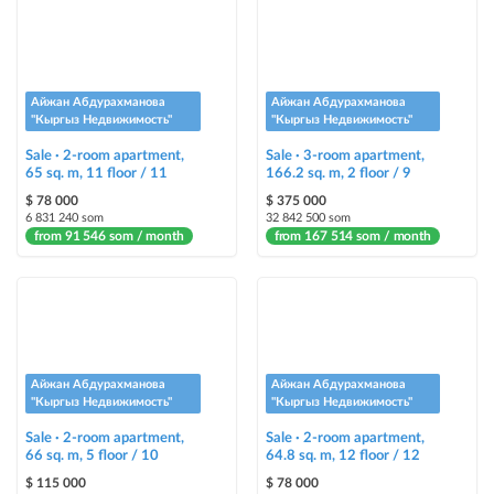
Urgent
ad will be marked as "Urgent" + appear in the "Urgent" section
Stickers
Айжан Абдурахманова
Айжан Абдурахманова
Bright stickers with options will make your property stand out from the rest
"Кыргыз Недвижимость"
"Кыргыз Недвижимость"
and help sell it faster
Sale · 2-room apartment,
Sale · 3-room apartment,
65 sq. m, 11 floor / 11
166.2 sq. m, 2 floor / 9
$ 78 000
$ 375 000
6 831 240 som
32 842 500 som
from 91 546 som / month
from 167 514 som / month
Айжан Абдурахманова
Айжан Абдурахманова
"Кыргыз Недвижимость"
"Кыргыз Недвижимость"
Sale · 2-room apartment,
Sale · 2-room apartment,
66 sq. m, 5 floor / 10
64.8 sq. m, 12 floor / 12
$ 115 000
$ 78 000