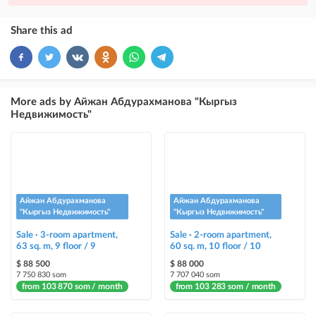
×
10
VIP
Share this ad
ad placement above free ads
×
5
TOP
ad placement above free ads (after VIP)
More ads by Айжан Абдурахманова "Кыргыз
Недвижимость"
Instagram Post
ad placement on @house_kg Instagram account and on Telegram channel
Instagram Promo
ad placement on @house_kg Instagram account and on Telegram channel
+ paid promotion on Instagram
Айжан Абдурахманова
Айжан Абдурахманова
"Кыргыз Недвижимость"
"Кыргыз Недвижимость"
Highlight with color
Sale · 3-room apartment,
Sale · 2-room apartment,
highlighting an ad in a different color among other ads
63 sq. m, 9 floor / 9
60 sq. m, 10 floor / 10
$ 88 500
$ 88 000
Auto UP
7 750 830 som
7 707 040 som
from 103 870 som / month
from 103 283 som / month
automatically up the ad