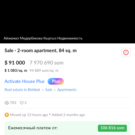
Айжамал Медербекова Кыргыз Недвижимость
Sale · 2-room apartment, 84 sq. m
$ 91 000
7 970 690 som
$ 1 083/sq. m
94 889 som/sq. m
Activate House Plus
Real estate in Bishkek
Sale
Apartments
703
3
·
Moved up 13 hours ago
Added 2 months ago
Ежемесячный платеж от:
106 816 som