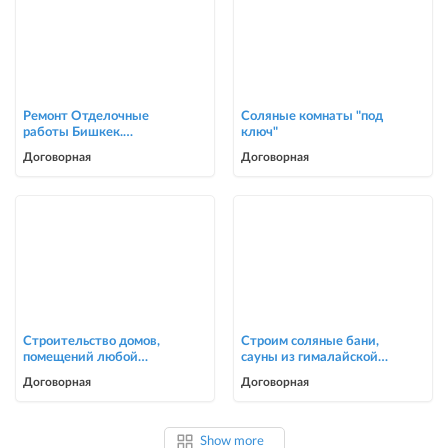
Ремонт Отделочные
Соляные комнаты "под
работы Бишкек.
ключ"
Косметический ремонт
Договорная
Договорная
0705446944
Строительство домов,
Строим соляные бани,
помещений любой
сауны из гималайской
сложности
соли
Договорная
Договорная
Show more