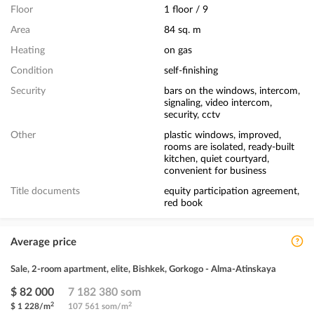
Floor
1 floor / 9
Area
84 sq. m
Heating
on gas
Condition
self-finishing
Security
bars on the windows, intercom,
signaling, video intercom,
security, cctv
Other
plastic windows, improved,
rooms are isolated, ready-built
kitchen, quiet courtyard,
convenient for business
Title documents
equity participation agreement,
red book
Average price
Sale, 2-room apartment, elite, Bishkek, Gorkogo - Alma-Atinskaya
$ 82 000
7 182 380 som
2
2
$ 1 228/m
107 561 som/m