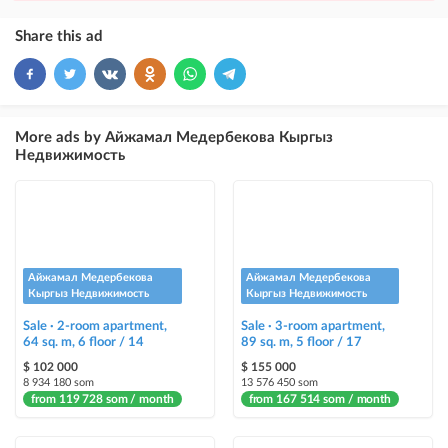
×
10
VIP
Share this ad
ad placement above free ads
×
5
TOP
ad placement above free ads (after VIP)
More ads by Айжамал Медербекова Кыргыз
Недвижимость
Instagram Post
ad placement on @house_kg Instagram account and on Telegram channel
Instagram Promo
ad placement on @house_kg Instagram account and on Telegram channel
+ paid promotion on Instagram
Айжамал Медербекова
Айжамал Медербекова
Кыргыз Недвижимость
Кыргыз Недвижимость
Highlight with color
Sale · 2-room apartment,
Sale · 3-room apartment,
highlighting an ad in a different color among other ads
64 sq. m, 6 floor / 14
89 sq. m, 5 floor / 17
$ 102 000
$ 155 000
Auto UP
8 934 180 som
13 576 450 som
from 119 728 som / month
from 167 514 som / month
automatically up the ad