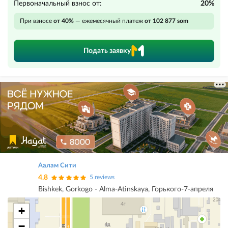
Первоначальный взнос от:
20%
При взносе
от 40%
— ежемесячный платеж
от 102 877 som
Подать заявку
Аалам Сити
4.8
5 reviews
Bishkek, Gorkogo - Alma-Atinskaya, Горького-7-апреля
+
−