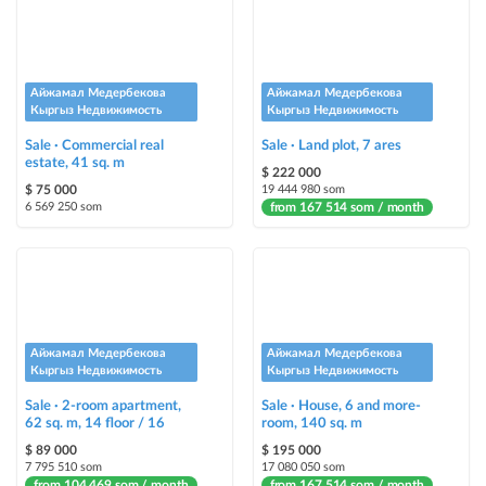
Urgent
ad will be marked as "Urgent" + appear in the "Urgent" section
Stickers
Айжамал Медербекова
Айжамал Медербекова
Bright stickers with options will make your property stand out from the rest
Кыргыз Недвижимость
Кыргыз Недвижимость
and help sell it faster
Sale · Commercial real
Sale · Land plot, 7 ares
estate, 41 sq. m
$ 222 000
$ 75 000
19 444 980 som
6 569 250 som
from 167 514 som / month
Айжамал Медербекова
Айжамал Медербекова
Кыргыз Недвижимость
Кыргыз Недвижимость
Sale · 2-room apartment,
Sale · House, 6 and more-
62 sq. m, 14 floor / 16
room, 140 sq. m
$ 89 000
$ 195 000
7 795 510 som
17 080 050 som
from 104 469 som / month
from 167 514 som / month