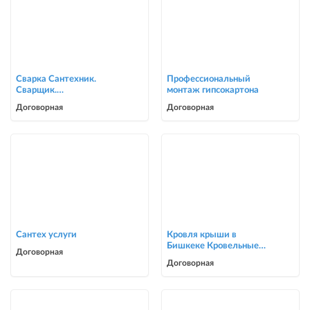
Сварка Сантехник.
Профессиональный
Сварщик.
монтаж гипсокартона
ворота,решетки,навесы,
Договорная
Договорная
сварочные работы в Биш
Сантех услуги
Кровля крыши в
Бишкеке Кровельные
Договорная
услуги
Договорная