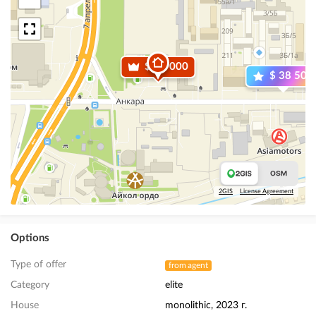
$ 85 000
$ 38 500
2GIS
License Agreement
Options
Type of offer
from agent
Category
elite
House
monolithic, 2023 г.