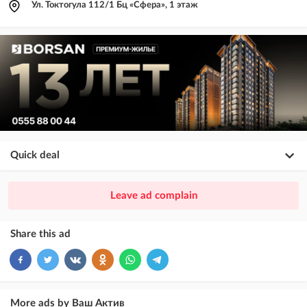
Ул. Токтогула 112/1 Бц «Сфера», 1 этаж
Quick deal
×
20
PREMIUM
Leave ad complain
ad placement above VIP + paid promotion on Instagram
×
10
VIP
Share this ad
ad placement above free ads
×
5
TOP
ad placement above free ads (after VIP)
More ads by Ваш Актив