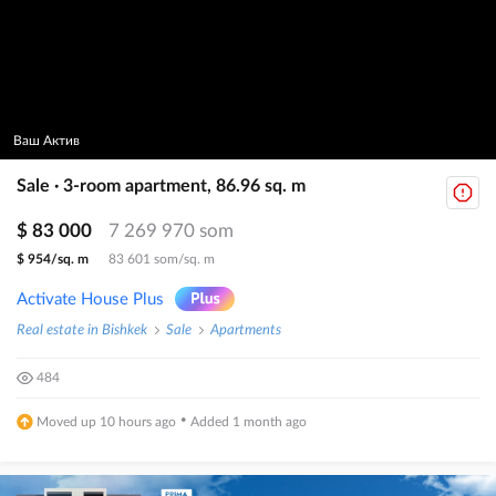
Ваш Актив
Sale · 3-room apartment, 86.96 sq. m
$ 83 000
7 269 970 som
$ 954/sq. m
83 601 som/sq. m
Activate House Plus
Real estate in Bishkek
Sale
Apartments
484
·
Moved up 10 hours ago
Added 1 month ago