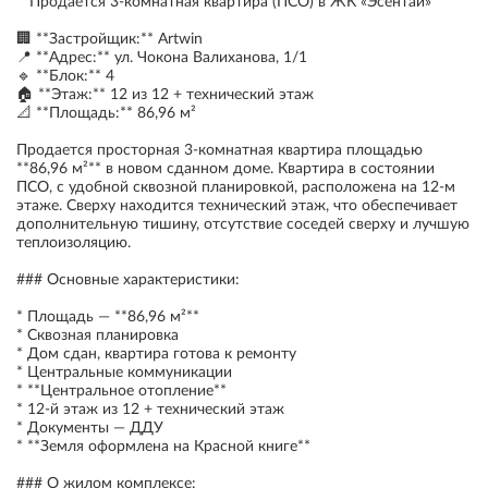
**Продается 3-комнатная квартира (ПСО) в ЖК «Эсентай»**
🏢 **Застройщик:** Artwin
📍 **Адрес:** ул. Чокона Валиханова, 1/1
🔹 **Блок:** 4
🏠 **Этаж:** 12 из 12 + технический этаж
📐 **Площадь:** 86,96 м²
Продается просторная 3-комнатная квартира площадью
**86,96 м²** в новом сданном доме. Квартира в состоянии
ПСО, с удобной сквозной планировкой, расположена на 12-м
этаже. Сверху находится технический этаж, что обеспечивает
дополнительную тишину, отсутствие соседей сверху и лучшую
теплоизоляцию.
### Основные характеристики:
* Площадь — **86,96 м²**
* Сквозная планировка
* Дом сдан, квартира готова к ремонту
* Центральные коммуникации
* **Центральное отопление**
* 12-й этаж из 12 + технический этаж
* Документы — ДДУ
* **Земля оформлена на Красной книге**
### О жилом комплексе: