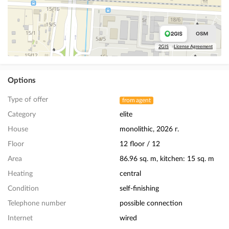
2GIS
License Agreement
Options
Type of offer
from agent
Category
elite
House
monolithic, 2026 г.
Floor
12 floor / 12
Area
86.96 sq. m, kitchen: 15 sq. m
Heating
central
Condition
self-finishing
Telephone number
possible connection
Internet
wired