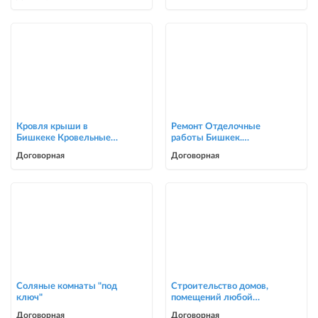
Кровля крыши в
Ремонт Отделочные
Бишкеке Кровельные
работы Бишкек.
услуги
Косметический ремонт
Договорная
Договорная
0705446944
Соляные комнаты "под
Строительство домов,
ключ"
помещений любой
сложности
Договорная
Договорная