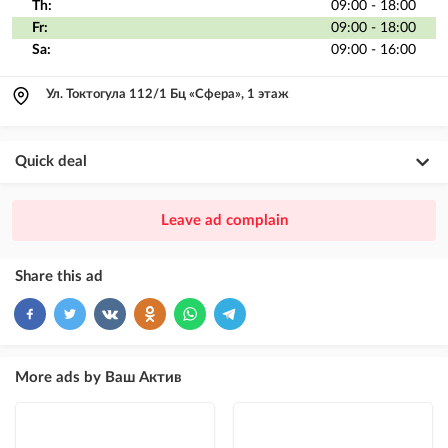
Th:
09:00 - 18:00
Fr:
09:00 - 18:00
Sa:
09:00 - 16:00
Ул. Токтогула 112/1 Бц «Сфера», 1 этаж
Quick deal
×
20
PREMIUM
Leave ad complain
ad placement above VIP + paid promotion on Instagram
×
10
VIP
Share this ad
ad placement above free ads
×
5
TOP
ad placement above free ads (after VIP)
More ads by Ваш Актив
Instagram Post
ad placement on @house_kg Instagram account and on Telegram channel