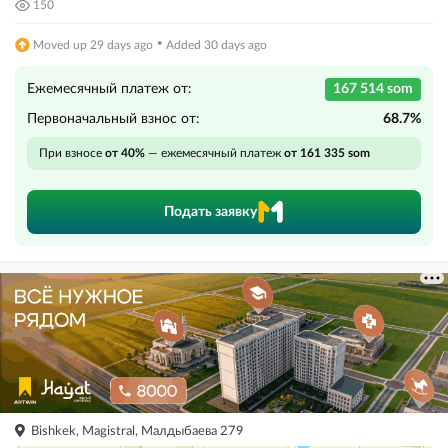
150
·
Moved up 29 days ago
Added 30 days ago
Ежемесячный платеж от:
167 514 som
Первоначальный взнос от:
68.7%
При взносе
от 40%
— ежемесячный платеж
от 161 335 som
Подать заявку
Bishkek, Magistral, Малдыбаева 279