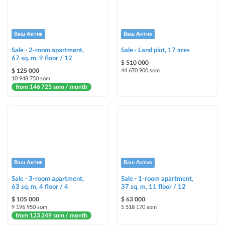
Instagram Promo
ad placement on @house_kg Instagram account and on Telegram channel
+ paid promotion on Instagram
Ваш Актив
Ваш Актив
Sale · 2-room apartment,
Sale · Land plot, 17 ares
Highlight with color
67 sq. m, 9 floor / 12
$ 510 000
highlighting an ad in a different color among other ads
$ 125 000
44 670 900 som
10 948 750 som
from 146 725 som / month
Auto UP
automatically up the ad
Urgent
ad will be marked as "Urgent" + appear in the "Urgent" section
Stickers
Ваш Актив
Ваш Актив
Bright stickers with options will make your property stand out from the rest
Sale · 3-room apartment,
and help sell it faster
Sale · 1-room apartment,
63 sq. m, 4 floor / 4
37 sq. m, 11 floor / 12
$ 105 000
$ 63 000
9 196 950 som
5 518 170 som
from 123 249 som / month