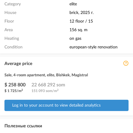
Category
elite
House
brick, 2025 г.
Floor
12 floor / 15
Area
156 sq. m
Heating
on gas
Condition
european-style renovation
Average price
Sale, 4-room apartment, elite, Bishkek, Magistral
$ 258 800
22 668 292 som
2
2
$ 1 725/m
151 093 som/m
Log in to your account to view detailed analytics
Полезные ссылки