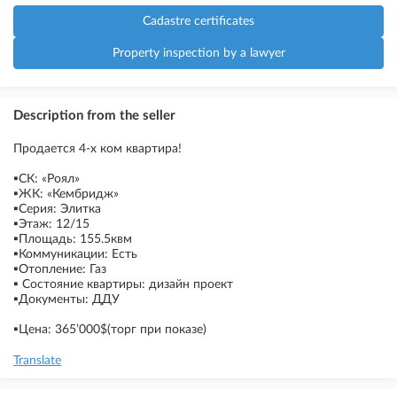
Cadastre certificates
Property inspection by a lawyer
Description from the seller
Продается 4-х ком квартира!
▪️СК: «Роял»
▪️ЖК: «Кембридж»
▪️Серия: Элитка
▪️Этаж: 12/15
▪️Площадь: 155.5квм
▪️Коммуникации: Есть
▪️Отопление: Газ
▪️ Состояние квартиры: дизайн проект
▪️Документы: ДДУ
▪️Цена: 365’000$(торг при показе)
Translate