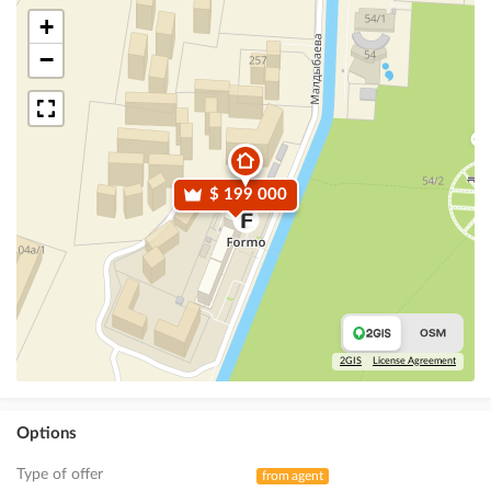
+
−
$ 199 000
2GIS
License Agreement
Options
Type of offer
from agent