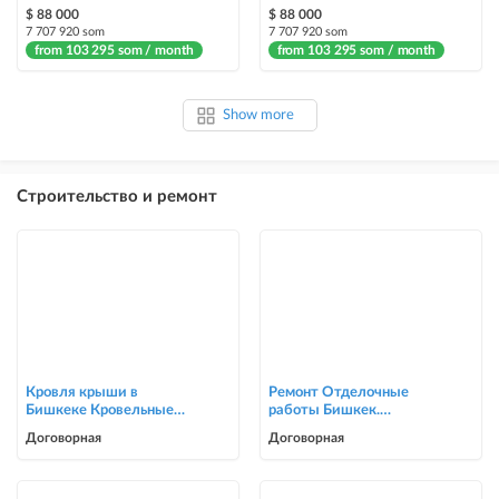
$ 88 000
$ 88 000
7 707 920 som
7 707 920 som
from 103 295 som / month
from 103 295 som / month
Show more
Строительство и ремонт
Кровля крыши в
Ремонт Отделочные
Бишкеке Кровельные
работы Бишкек.
услуги
Косметический ремонт
Договорная
Договорная
0705446944