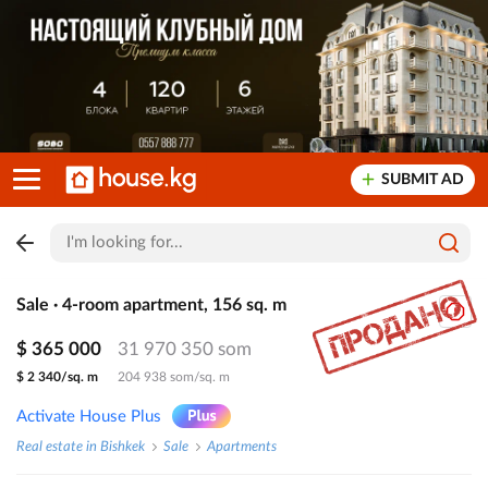
SUBMIT AD
Sale · 4-room apartment, 156 sq. m
$ 365 000
31 970 350 som
$ 2 340/sq. m
204 938 som/sq. m
Activate House Plus
Real estate in Bishkek
Sale
Apartments