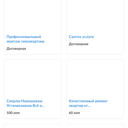
Профессиональный
Сантех услуги
монтаж гипсокартона
Договорная
Договорная
Сверлю Навешиваю
Качественный ремонт
Устанавливаю Всё и
квартир от
подряд
косметического до
100 som
60 som
капитального ремонта до
ка