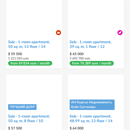
Sale · 1-room apartment,
Sale · 1-room apartment,
50 sq. m, 13 floor / 14
39 sq. m, 1 floor / 12
$ 59 500
$ 65 000
5 211 010 som
5 692 700 som
from 69 834 som / month
from 76 289 som / month
АН Кыргыз Недвижимость
"ЛУЧШИЙ ДОМ"
Кайя Султанова
Sale · 1-room apartment,
Sale · 1-room apartment,
50 sq. m, 8 floor / 10
48.99 sq. m, 13 floor / 14
$ 57 500
$ 64 000