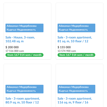
ad placement on @house_kg Instagram account and on Telegram channel
Instagram Promo
ad placement on @house_kg Instagram account and on Telegram channel
+ paid promotion on Instagram
Айжамал Медербекова
Айжамал Медербекова
Кыргыз Недвижимость
Кыргыз Недвижимость
Highlight with color
Sale · House, 3-room,
Sale · 3-room apartment,
highlighting an ad in a different color among other ads
102.48 sq. m
81 sq. m, 10 floor / 12
$ 200 000
$ 155 000
Auto UP
17 516 000 som
13 574 900 som
from 167 514 som / month
from 167 514 som / month
automatically up the ad
Urgent
ad will be marked as "Urgent" + appear in the "Urgent" section
Stickers
Айжамал Медербекова
Айжамал Медербекова
Bright stickers with options will make your property stand out from the rest
Кыргыз Недвижимость
Кыргыз Недвижимость
and help sell it faster
Sale · 3-room apartment,
Sale · 3-room apartment,
80.9 sq. m, 10 floor / 12
116 sq. m, 9 floor / 16