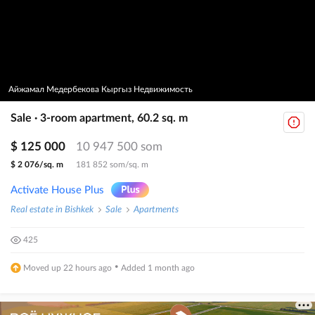
Айжамал Медербекова Кыргыз Недвижимость
Sale · 3-room apartment, 60.2 sq. m
$ 125 000
10 947 500 som
$ 2 076/sq. m
181 852 som/sq. m
Activate House Plus
Real estate in Bishkek
Sale
Apartments
425
·
Moved up 22 hours ago
Added 1 month ago