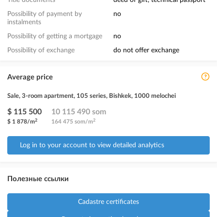
Title documents
deed of gift, technical passport
Possibility of payment by
no
instalments
Possibility of getting a mortgage
no
Possibility of exchange
do not offer exchange
Average price
Sale, 3-room apartment, 105 series, Bishkek, 1000 melochei
$ 115 500
10 115 490 som
2
2
$ 1 878/m
164 475 som/m
Log in to your account to view detailed analytics
Полезные ссылки
Cadastre certificates