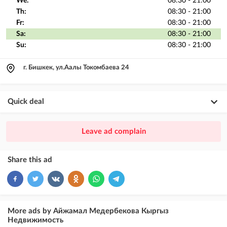
We:
08:30 - 21:00
Th:
08:30 - 21:00
Fr:
08:30 - 21:00
Sa:
08:30 - 21:00
Su:
08:30 - 21:00
г. Бишкек, ул.Аалы Токомбаева 24
Quick deal
×
20
PREMIUM
Leave ad complain
ad placement above VIP + paid promotion on Instagram
×
10
VIP
Share this ad
ad placement above free ads
×
5
TOP
ad placement above free ads (after VIP)
More ads by Айжамал Медербекова Кыргыз
Недвижимость
Instagram Post