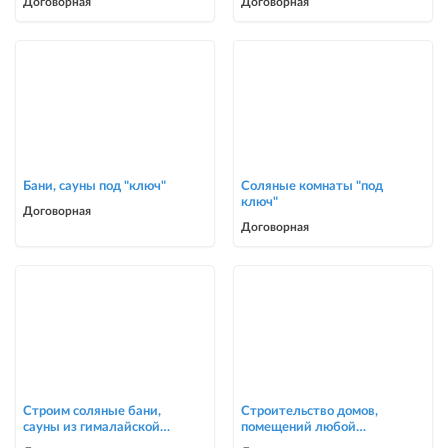
Договорная
Договорная
сварочные работы в Биш
Бани, сауны под "ключ"
Соляные комнаты "под
ключ"
Договорная
Договорная
Строим соляные бани,
Строительство домов,
сауны из гималайской
помещений любой
соли
сложности