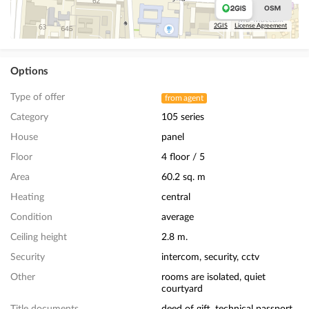
2GIS
License Agreement
Options
Type of offer
from agent
Category
105 series
House
panel
Floor
4 floor / 5
Area
60.2 sq. m
Heating
central
Condition
average
Ceiling height
2.8 m.
Security
intercom, security, cctv
Other
rooms are isolated, quiet
courtyard