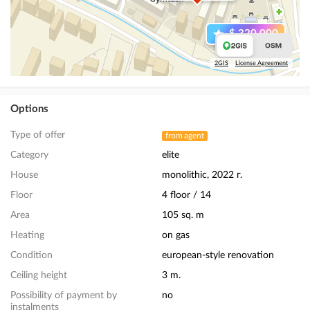
$ 320 000
2GIS
License Agreement
Options
Type of offer
from agent
Category
elite
House
monolithic, 2022 г.
Floor
4 floor / 14
Area
105 sq. m
Heating
on gas
Condition
european-style renovation
Ceiling height
3 m.
Possibility of payment by
no
instalments