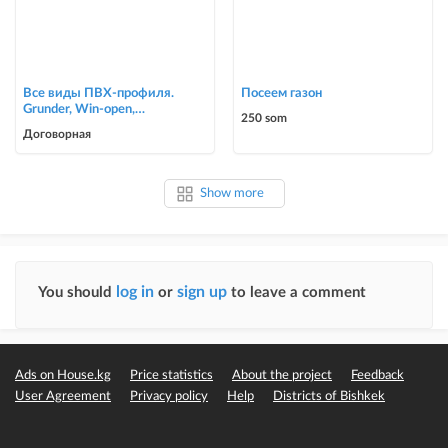
Все виды ПВХ-профиля.
Посеем газон
Grunder, Win-open,
250 som
ACCADO, WUKO (new).
Договорная
Комфорт в осн
Show more
log in
sign up
You should
or
to leave a comment
Ads on House.kg
Price statistics
About the project
Feedback
User Agreement
Privacy policy
Help
Districts of Bishkek