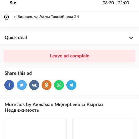
Su:
08:30 - 21:00
г. Бишкек, ул.Аалы Токомбаева 24
Quick deal
×
20
PREMIUM
Leave ad complain
ad placement above VIP + paid promotion on Instagram
×
10
VIP
Share this ad
ad placement above free ads
×
5
TOP
ad placement above free ads (after VIP)
More ads by Айжамал Медербекова Кыргыз
Недвижимость
Instagram Post
ad placement on @house_kg Instagram account and on Telegram channel
Instagram Promo