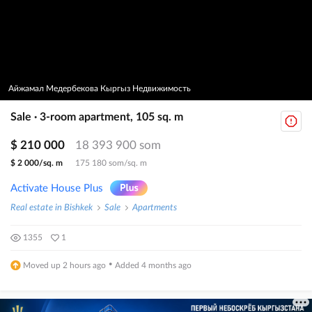
Айжамал Медербекова Кыргыз Недвижимость
Sale · 3-room apartment, 105 sq. m
$ 210 000
18 393 900 som
$ 2 000/sq. m
175 180 som/sq. m
Activate House Plus
Real estate in Bishkek
Sale
Apartments
1355
1
·
Moved up 2 hours ago
Added 4 months ago