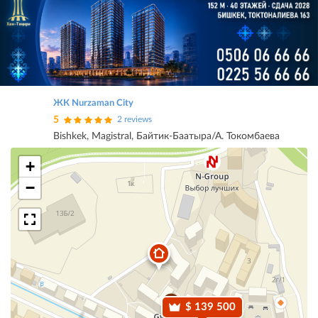
ЖК Nurzaman City
5
2 reviews
Bishkek, Magistral, Байтик-Баатыра/А. Токомбаева
+
−
$ 139 500