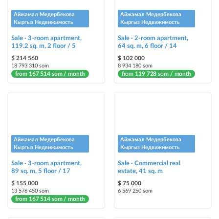
ad placement on @house_kg Instagram account and on Telegram channel
+ paid promotion on Instagram
Айжамал Медербекова
Айжамал Медербекова
Кыргыз Недвижимость
Кыргыз Недвижимость
Highlight with color
Sale · 3-room apartment,
Sale · 2-room apartment,
highlighting an ad in a different color among other ads
119.2 sq. m, 2 floor / 5
64 sq. m, 6 floor / 14
$ 214 560
$ 102 000
Auto UP
18 793 310 som
8 934 180 som
from 167 514 som / month
from 119 728 som / month
automatically up the ad
Urgent
ad will be marked as "Urgent" + appear in the "Urgent" section
Stickers
Айжамал Медербекова
Айжамал Медербекова
Bright stickers with options will make your property stand out from the rest
Кыргыз Недвижимость
Кыргыз Недвижимость
and help sell it faster
Sale · 3-room apartment,
Sale · Commercial real
89 sq. m, 5 floor / 17
estate, 41 sq. m
$ 155 000
$ 75 000
13 576 450 som
6 569 250 som
from 167 514 som / month