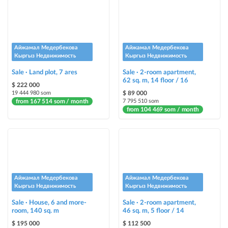
Айжамал Медербекова
Айжамал Медербекова
Кыргыз Недвижимость
Кыргыз Недвижимость
Sale · Land plot, 7 ares
Sale · 2-room apartment,
62 sq. m, 14 floor / 16
$ 222 000
19 444 980 som
$ 89 000
from 167 514 som / month
7 795 510 som
from 104 469 som / month
Айжамал Медербекова
Айжамал Медербекова
Кыргыз Недвижимость
Кыргыз Недвижимость
Sale · House, 6 and more-
Sale · 2-room apartment,
room, 140 sq. m
46 sq. m, 5 floor / 14
$ 195 000
$ 112 500