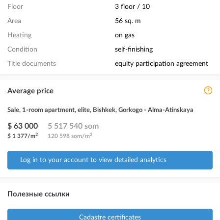
Floor
3 floor / 10
Area
56 sq. m
Heating
on gas
Condition
self-finishing
Title documents
equity participation agreement
Average price
Sale, 1-room apartment, elite, Bishkek, Gorkogo - Alma-Atinskaya
$ 63 000
5 517 540 som
2
2
$ 1 377/m
120 598 som/m
Log in to your account to view detailed analytics
Полезные ссылки
Cadastre certificates