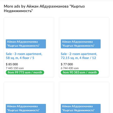
ad placement above free ads (after VIP)
More ads by Айжан Абдурахманова "Кыргыз
Недвижимость"
Instagram Post
ad placement on @house_kg Instagram account and on Telegram channel
Instagram Promo
ad placement on @house_kg Instagram account and on Telegram channel
+ paid promotion on Instagram
Айжан Абдурахманова
Айжан Абдурахманова
"Кыргыз Недвижимость"
"Кыргыз Недвижимость"
Highlight with color
Sale · 3-room apartment,
Sale · 2-room apartment,
highlighting an ad in a different color among other ads
58 sq. m, 4 floor / 5
72.15 sq. m, 4 floor / 12
$ 85 000
$ 77 000
Auto UP
7 445 150 som
6 744 430 som
from 99 773 som / month
from 90 383 som / month
automatically up the ad
Urgent
ad will be marked as "Urgent" + appear in the "Urgent" section
Stickers
Айжан Абдурахманова
Айжан Абдурахманова
Bright stickers with options will make your property stand out from the rest
"Кыргыз Недвижимость"
"Кыргыз Недвижимость"