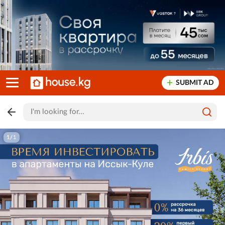
SUBMIT AD
1/1
1/1