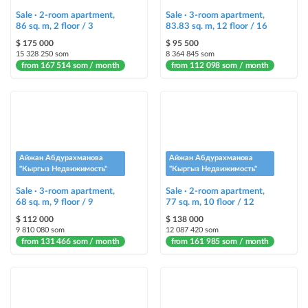
and help sell it faster
Sale · 2-room apartment,
Sale · 3-room apartment,
86 sq. m, 2 floor / 3
83.83 sq. m, 12 floor / 16
$ 175 000
$ 95 500
15 328 250 som
8 364 845 som
from 167 514 som / month
from 112 098 som / month
Айжан Абдурахманова
Айжан Абдурахманова
"Кыргыз Недвижимость"
"Кыргыз Недвижимость"
Sale · 3-room apartment,
Sale · 2-room apartment,
68 sq. m, 9 floor / 9
77 sq. m, 10 floor / 12
$ 112 000
$ 138 000
9 810 080 som
12 087 420 som
from 131 466 som / month
from 161 985 som / month