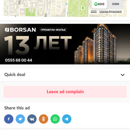
2GIS
License Agreement
Quick deal
×
20
PREMIUM
Leave ad complain
ad placement above VIP + paid promotion on Instagram
×
10
VIP
Share this ad
ad placement above free ads
×
5
TOP