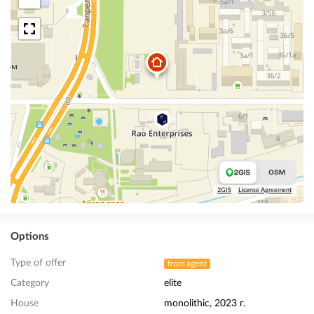
2GIS
License Agreement
Options
Type of offer
from agent
Category
elite
House
monolithic, 2023 г.