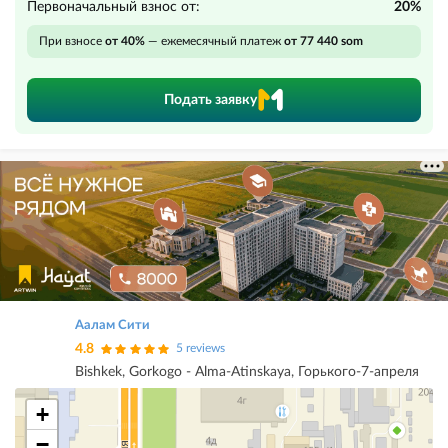
Первоначальный взнос от:
20%
При взносе
от 40%
— ежемесячный платеж
от 77 440 som
Подать заявку
Аалам Сити
4.8
5 reviews
Bishkek, Gorkogo - Alma-Atinskaya, Горького-7-апреля
+
−