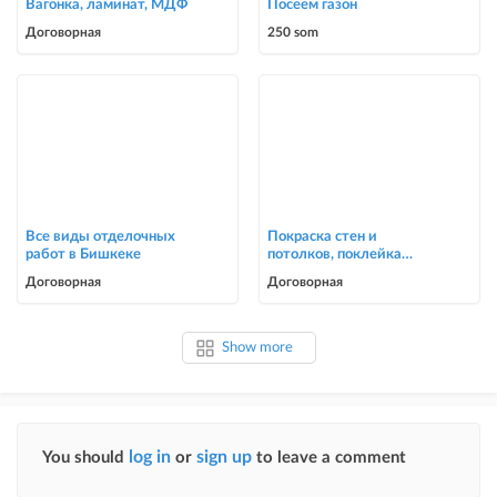
Вагонка, ламинат, МДФ
Посеем газон
Договорная
250 som
Все виды отделочных
Покраска стен и
работ в Бишкеке
потолков, поклейка
обоев в Бишкеке
Договорная
Договорная
Show more
log in
sign up
You should
or
to leave a comment