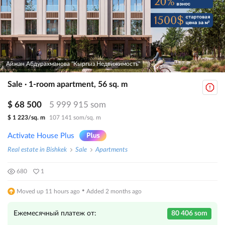
Айжан Абдурахманова "Кыргыз Недвижимость"
Sale · 1-room apartment, 56 sq. m
$ 68 500
5 999 915 som
$ 1 223/sq. m
107 141 som/sq. m
Activate House Plus
Real estate in Bishkek
Sale
Apartments
680
1
·
Moved up 11 hours ago
Added 2 months ago
Ежемесячный платеж от:
80 406 som