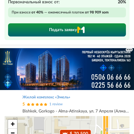
Первоначальный взнос от:
20%
При взносе
от 40%
— ежемесячный платеж
от 98 909 som
Подать заявку
Жилой комплекс «Эмель»
5
1 review
Bishkek, Gorkogo - Alma-Atinskaya, ул. 7 Апреля (Алматинка/Горького)
+
−
$ 70 500