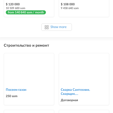
$ 120 000
$ 108 000
10 509 600 som
9 458 640 som
from 140 840 som / month
Show more
Строительство и ремонт
Посеем газон
Сварка Сантехник.
Сварщик.
250 som
ворота,решетки,навесы,
Договорная
сварочные работы в Биш