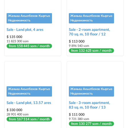
Instagram Promo
ad placement on @house_kg Instagram account and on Telegram channel
Жаныш Акылбеков Кыргыз
Жаныш Акылбеков Кыргыз
+ paid promotion on Instagram
Недвижимость
Недвижимость
Sale · Land plot, 4 ares
Sale · 2-room apartment,
Highlight with color
70 sq. m, 10 floor / 12
$ 135 000
highlighting an ad in a different color among other ads
11 823 300 som
$ 113 000
from 158 445 som / month
9 896 540 som
Auto UP
from 132 625 som / month
automatically up the ad
Urgent
ad will be marked as "Urgent" + appear in the "Urgent" section
Жаныш Акылбеков Кыргыз
Жаныш Акылбеков Кыргыз
Stickers
Недвижимость
Недвижимость
Bright stickers with options will make your property stand out from the rest
Sale · Land plot, 13.57 ares
and help sell it faster
Sale · 3-room apartment,
83 sq. m, 10 floor / 13
$ 330 000
28 901 400 som
$ 111 000
from 167 514 som / month
9 721 380 som
from 130 277 som / month