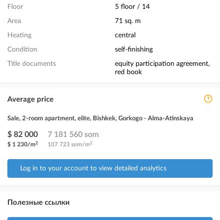
Floor
5 floor / 14
Area
71 sq. m
Heating
central
Condition
self-finishing
Title documents
equity participation agreement,
red book
Average price
Sale, 2-room apartment, elite, Bishkek, Gorkogo - Alma-Atinskaya
$ 82 000
7 181 560 som
2
2
$ 1 230/m
107 723 som/m
Log in to your account to view detailed analytics
Полезные ссылки