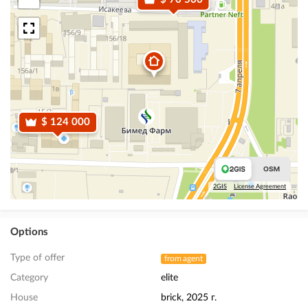
$ 124 000
2GIS
License Agreement
Options
Type of offer
from agent
Category
elite
House
brick, 2025 г.