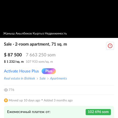
Жаныш Акылбеков Кыргыз Недвижимость
Sale · 2-room apartment, 71 sq. m
$ 87 500
7 663 250 som
$ 1 232/sq. m
107 933 som/sq. m
Activate House Plus
Real estate in Bishkek
Sale
Apartments
776
·
Moved up 10 days ago
Added 3 months ago
Ежемесячный платеж от:
102 696 som