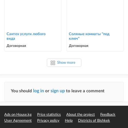
Сантех услуги любого
Соляные комнаты "под
вида
ключ"
Договорная
Договорная
Show more
log in
sign up
You should
or
to leave a comment
Ads on House.kg
Price statistics
About the project
Feedback
User Agreement
Privacy policy
Help
Districts of Bishkek