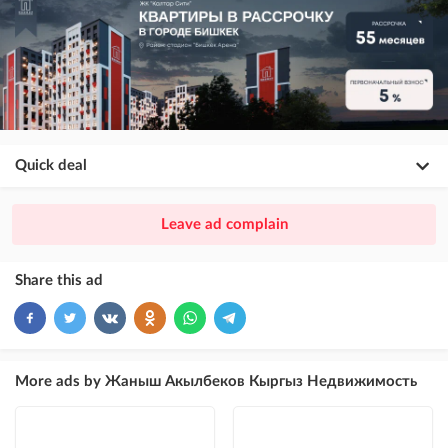
Quick deal
×
20
PREMIUM
Leave ad complain
ad placement above VIP + paid promotion on Instagram
×
10
VIP
Share this ad
ad placement above free ads
×
5
TOP
ad placement above free ads (after VIP)
More ads by Жаныш Акылбеков Кыргыз Недвижимость
Instagram Post
ad placement on @house_kg Instagram account and on Telegram channel