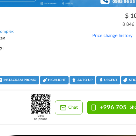
$ 1
8 846
 complex
Price change history
жал
1
INSTAGRAM PROMO
HIGHLIGHT
AUTO UP
URGENT
STI
+996 705
Chat
Sh
View
on phone