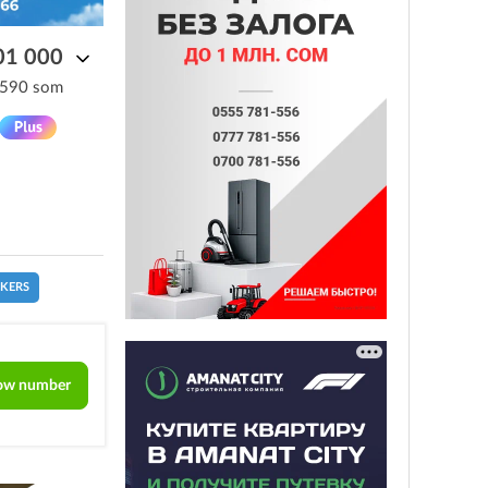
01 000
 590 som
CKERS
ow number