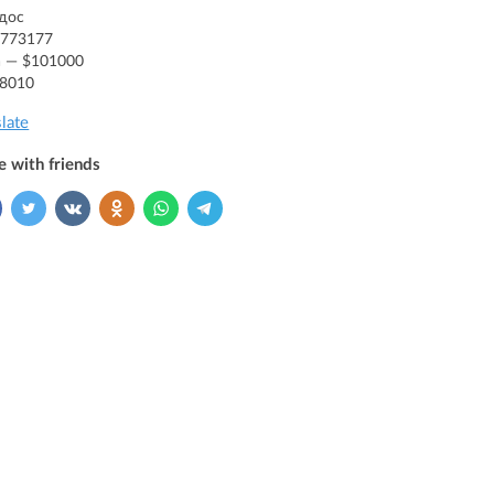
дос
5773177
 — $101000
88010
slate
e with friends