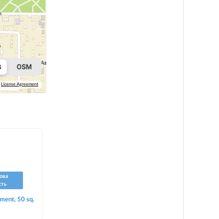
License Agreement
ова
сть
ment, 50 sq.