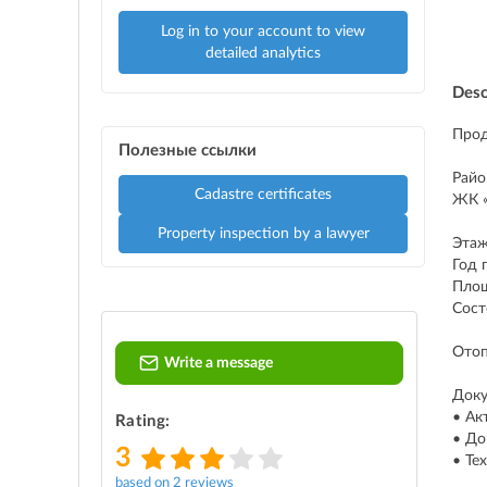
Log in to your account to view
detailed analytics
Desc
Прод
Полезные ссылки
Райо
Cadastre certificates
ЖК «
Property inspection by a lawyer
Этаж
Год 
Площ
Сост
Отоп
Write a message
Доку
• Ак
Rating:
• До
3
• Те
based on 2 reviews