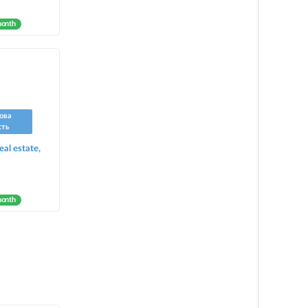
month
ова
сть
eal estate,
month