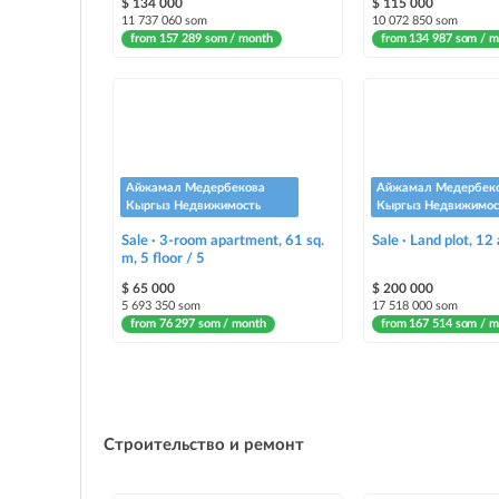
$ 134 000
$ 115 000
11 737 060 som
10 072 850 som
from 157 289 som / month
from 134 987 som / 
Айжамал Медербекова
Айжамал Медербек
Кыргыз Недвижимость
Кыргыз Недвижимос
Sale · 3-room apartment, 61 sq.
Sale · Land plot, 12
m, 5 floor / 5
$ 65 000
$ 200 000
5 693 350 som
17 518 000 som
from 76 297 som / month
from 167 514 som / 
Строительство и ремонт