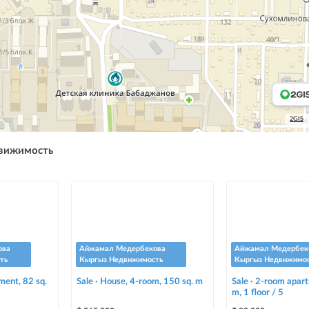
2GIS
движимость
ова
Айжамал Медербекова
Айжамал Медербек
ть
Кыргыз Недвижимость
Кыргыз Недвижимо
ment, 82 sq.
Sale · House, 4-room, 150 sq. m
Sale · 2-room apart
m, 1 floor / 5