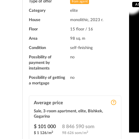
Type of offer
from agent
A
Category
elite
House
monolithic, 2023 г.
Floor
15 floor / 16
Area
98 sq. m
Condition
self-finishing
Possibility of
no
payment by
instalments
Possibility of getting
no
a mortgage
Average price
Sale, 3-room apartment, elite, Bishkek,
Gagarina
$ 101 000
8 846 590 som
2
2
$ 1 126/m
98 626 som/m