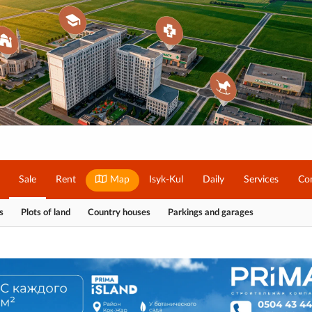
Sale
Rent
Map
Isyk-Kul
Daily
Services
Co
s
Plots of land
Country houses
Parkings and garages