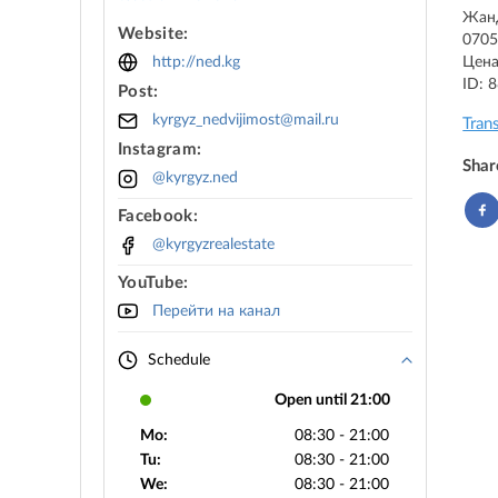
Жан
Website:
070
http://ned.kg
Цена
ID: 
Post:
kyrgyz_nedvijimost@mail.ru
Tran
Instagram:
Shar
@kyrgyz.ned
Facebook:
@kyrgyzrealestate
YouTube:
Перейти на канал
Schedule
Open until 21:00
Mo:
08:30 - 21:00
Tu:
08:30 - 21:00
We:
08:30 - 21:00