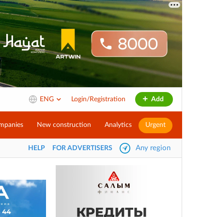
ENG
Login/Registration
Add
mpanies
New construction
Analytics
Urgent
Any region
HELP
FOR ADVERTISERS