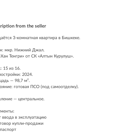
ription from the seller
аётся 3-комнатная квартира в Бишкеке.
н: мкр. Нижний Джал.
Хан Тенгри» от СК «Алтын Курулуш».
: 15 из 16.
постройки: 2024.
адь — 98,7 м².
ояние: готовая ПСО (под самоотделку).
ление — центральное.
менты:
т ввода в эксплуатацию
говор купли-продажи
хпаспорт