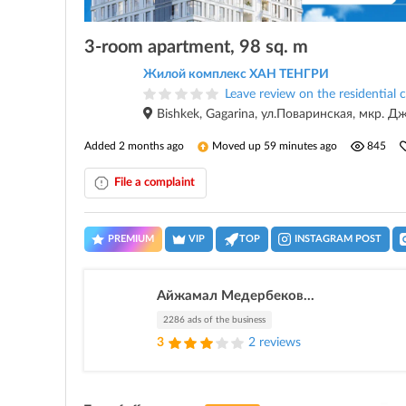
3-room apartment, 98 sq. m
Жилой комплекс ХАН ТЕНГРИ
Leave review on the residential
Bishkek, Gagarina, ул.Поваринская, мкр. Д
Added 2 months ago
Moved up 59 minutes ago
845
File a complaint
PREMIUM
VIP
TOP
INSTAGRAM POST
Айжамал Медербеков...
2286 ads of the business
3
2 reviews