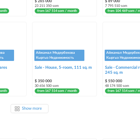
$ 265 000
$ 89 000
23 211 350 som
7 795 510 som
month
from 167 514 som / month
from 104 469 som / 
ова
Айжамал Медербекова
Айжамал Медербек
ть
Кыргыз Недвижимость
Кыргыз Недвижимо
 ares
Sale · House, 5-room, 111 sq. m
Sale · Commercial r
245 sq. m
$ 350 000
$ 550 000
30 656 500 som
48 174 500 som
month
from 167 514 som / month
from 167 514 som / 
Show more