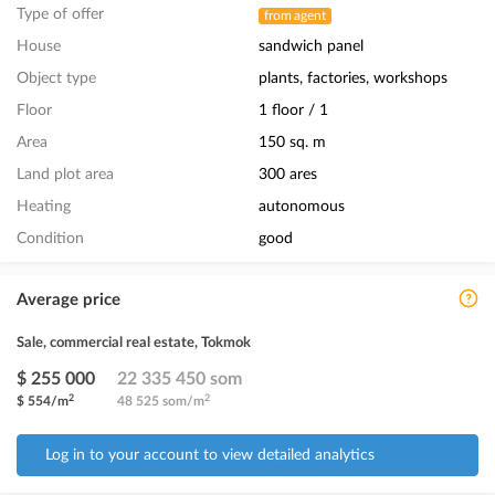
Type of offer
from agent
House
sandwich panel
Object type
plants, factories, workshops
Floor
1 floor / 1
Area
150 sq. m
Land plot area
300 ares
Heating
autonomous
Condition
good
Average price
Sale, commercial real estate, Tokmok
$ 255 000
22 335 450 som
2
2
$ 554/m
48 525 som/m
Log in to your account to view detailed analytics