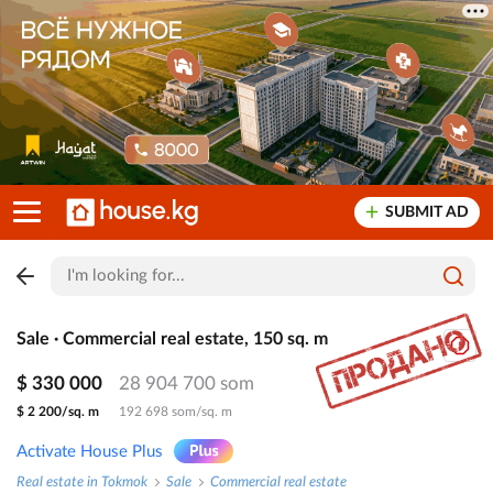
SUBMIT AD
Sale · Commercial real estate, 150 sq. m
$ 330 000
28 904 700 som
$ 2 200/sq. m
192 698 som/sq. m
Activate House Plus
Real estate in Tokmok
Sale
Commercial real estate