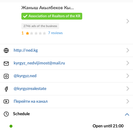
Жаныш Акылбеков Кы...
Association of Realtors of the KR
2746 ads of the business
1
7 reviews
http://ned.kg
kyrgyz_nedvijimost@mail.ru
@kyrgyz.ned
@kyrgyzrealestate
Перейти на канал
Schedule
Open until 21:00