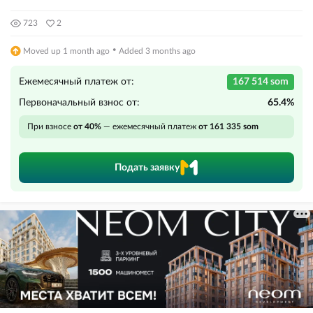
723
2
·
Moved up 1 month ago
Added 3 months ago
Ежемесячный платеж от:
167 514 som
Первоначальный взнос от:
65.4%
При взносе
от 40%
— ежемесячный платеж
от 161 335 som
Подать заявку