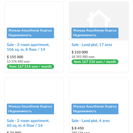
Urgent
ad will be marked as "Urgent" + appear in the "Urgent" section
Жаныш Акылбеков Кыргыз
Жаныш Акылбеков Кыргыз
Stickers
Недвижимость
Недвижимость
Bright stickers with options will make your property stand out from the rest
Sale · 3-room apartment,
and help sell it faster
Sale · Land plot, 17 ares
106 sq. m, 8 floor / 14
$ 210 000
$ 155 000
18 393 900 som
13 576 450 som
from 167 514 som / month
from 167 514 som / month
Жаныш Акылбеков Кыргыз
Жаныш Акылбеков Кыргыз
Недвижимость
Недвижимость
Sale · 2-room apartment,
Sale · Land plot, 4 ares
60 sq. m, 6 floor / 16
$ 8 450
740 136 som