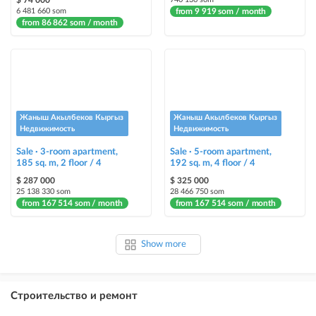
$ 74 000
6 481 660 som
from 9 919 som / month
from 86 862 som / month
Жаныш Акылбеков Кыргыз
Жаныш Акылбеков Кыргыз
Недвижимость
Недвижимость
Sale · 3-room apartment,
Sale · 5-room apartment,
185 sq. m, 2 floor / 4
192 sq. m, 4 floor / 4
$ 287 000
$ 325 000
25 138 330 som
28 466 750 som
from 167 514 som / month
from 167 514 som / month
Show more
Строительство и ремонт