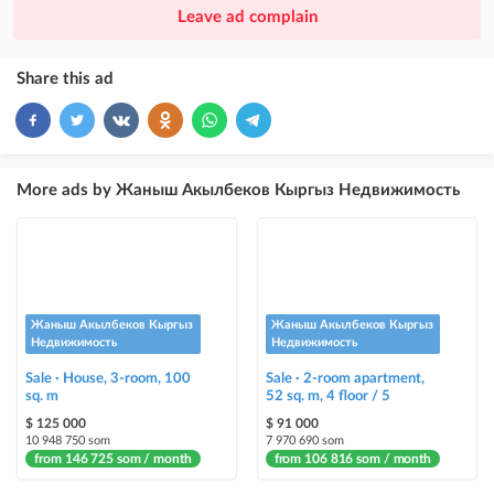
×
20
PREMIUM
Leave ad complain
ad placement above VIP + paid promotion on Instagram
×
10
VIP
Share this ad
ad placement above free ads
×
5
TOP
ad placement above free ads (after VIP)
More ads by Жаныш Акылбеков Кыргыз Недвижимость
Instagram Post
ad placement on @house_kg Instagram account and on Telegram channel
Instagram Promo
ad placement on @house_kg Instagram account and on Telegram channel
Жаныш Акылбеков Кыргыз
Жаныш Акылбеков Кыргыз
+ paid promotion on Instagram
Недвижимость
Недвижимость
Sale · House, 3-room, 100
Sale · 2-room apartment,
Highlight with color
sq. m
52 sq. m, 4 floor / 5
highlighting an ad in a different color among other ads
$ 125 000
$ 91 000
10 948 750 som
7 970 690 som
from 146 725 som / month
Auto UP
from 106 816 som / month
automatically up the ad