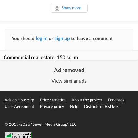
Show more
log in
sign up
You should
or
to leave a comment
Commercial real estate, 150 sq. m
Ad removed
View similar ads
Ads on House.kg
Price statistics
About the project
Feedback
User Agreement
Privacy policy
Help
Districts of Bishkek
© 2019-2026 "Seven Media Group" LLC