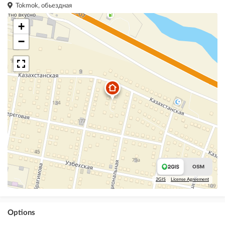
Tokmok, обьездная
+
−
2GIS
License Agreement
Options