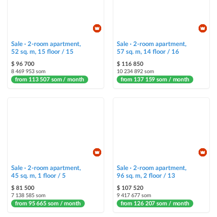
ad will be marked as "Urgent" + appear in the "Urgent" section
Stickers
Bright stickers with options will make your property stand out from the rest
Sale · 2-room apartment,
and help sell it faster
Sale · 2-room apartment,
52 sq. m, 15 floor / 15
57 sq. m, 14 floor / 16
$ 96 700
$ 116 850
8 469 953 som
10 234 892 som
from 113 507 som / month
from 137 159 som / month
Sale · 2-room apartment,
Sale · 2-room apartment,
45 sq. m, 1 floor / 5
96 sq. m, 2 floor / 13
$ 81 500
$ 107 520
7 138 585 som
9 417 677 som
from 95 665 som / month
from 126 207 som / month