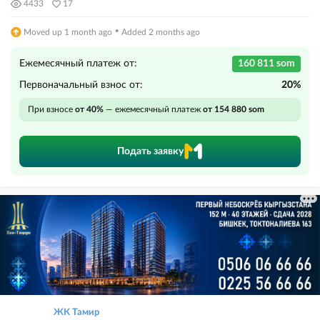
4433
17
·
Moved up 1 month ago
Added 2 months ago
Ежемесячный платеж от:
160 811 som
Первоначальный взнос от:
20%
При взносе
от 40%
— ежемесячный платеж
от 154 880 som
Подать заявку
ЖК Тамир