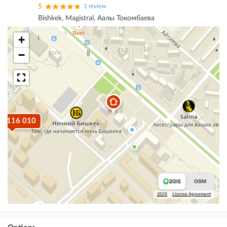
5
1 review
Bishkek, Magistral, Аалы Токомбаева
+
−
$ 116 010
2GIS
License Agreement