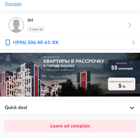
Translate
Jet
1 user ad
+(996) 506 40-61-XX
Quick deal
×
20
PREMIUM
Leave ad complain
ad placement above VIP + paid promotion on Instagram