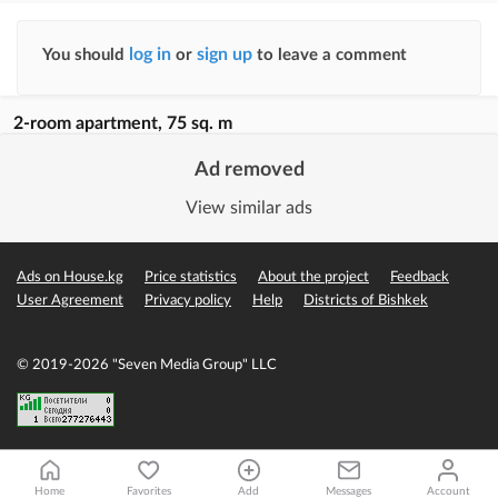
log in
sign up
You should
or
to leave a comment
2-room apartment, 75 sq. m
Ad removed
View similar ads
Ads on House.kg
Price statistics
About the project
Feedback
User Agreement
Privacy policy
Help
Districts of Bishkek
© 2019-2026 "Seven Media Group" LLC
Home
Favorites
Add
Messages
Account