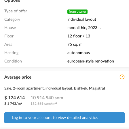
Options
Type of offer
from owner
Category
individual layout
House
monolithic, 2023 г.
Floor
12 floor / 13
Area
75 sq. m
Heating
autonomous
Condition
european-style renovation
Average price
Sale, 2-room apartment, individual layout, Bishkek, Magistral
$ 124 614
10 914 940 som
2
2
$ 1 743/m
152 669 som/m
Log in to your account to view detailed analytics