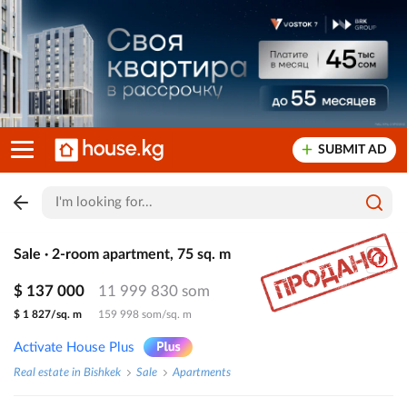
SUBMIT AD
Sale · 2-room apartment, 75 sq. m
$ 137 000
11 999 830 som
$ 1 827/sq. m
159 998 som/sq. m
Activate House Plus
Real estate in Bishkek
Sale
Apartments