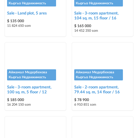
Bright stickers with options will make your property stand out from the rest
Кыргыз Недвижимость
Кыргыз Недвижимость
and help sell it faster
Sale · Land plot, 5 ares
Sale · 3-room apartment,
104 sq. m, 15 floor / 16
$ 135 000
11 824 650 som
$ 165 000
14 452 350 som
Айжамал Медербекова
Айжамал Медербекова
Кыргыз Недвижимость
Кыргыз Недвижимость
Sale · 3-room apartment,
Sale · 2-room apartment,
100 sq. m, 5 floor / 12
79.44 sq. m, 14 floor / 16
$ 185 000
$ 78 900
16 204 150 som
6 910 851 som