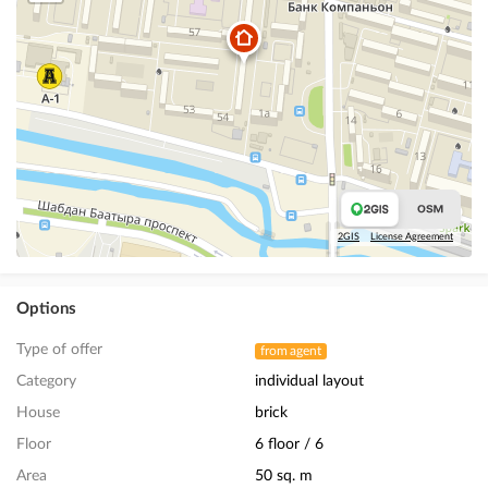
2GIS
License Agreement
Options
Type of offer
from agent
Category
individual layout
House
brick
Floor
6 floor / 6
Area
50 sq. m