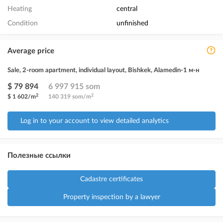
Heating
central
Condition
unfinished
Average price
Sale, 2-room apartment, individual layout, Bishkek, Alamedin-1 м-н
$ 79 894
6 997 915 som
2
2
$ 1 602/m
140 319 som/m
Log in to your account to view detailed analytics
Полезные ссылки
Cadastre certificates
Property inspection by a lawyer