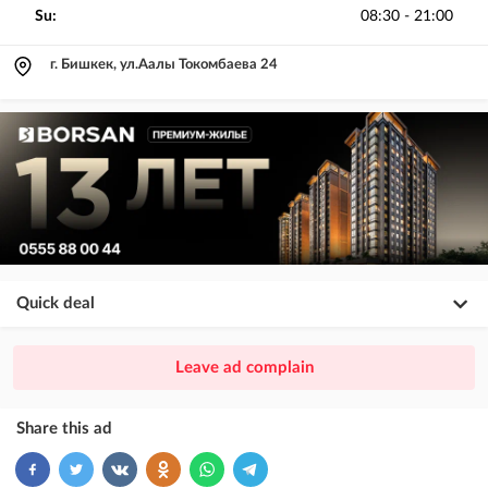
Su:
08:30 - 21:00
г. Бишкек, ул.Аалы Токомбаева 24
Quick deal
×
20
PREMIUM
Leave ad complain
ad placement above VIP + paid promotion on Instagram
×
10
VIP
Share this ad
ad placement above free ads