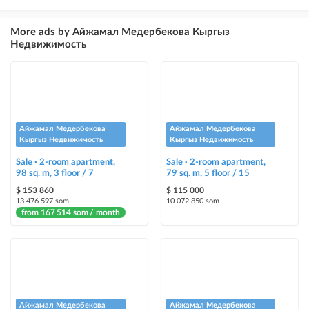
×
5
TOP
ad placement above free ads (after VIP)
More ads by Айжамал Медербекова Кыргыз
Недвижимость
Instagram Post
ad placement on @house_kg Instagram account and on Telegram channel
Instagram Promo
ad placement on @house_kg Instagram account and on Telegram channel
+ paid promotion on Instagram
Айжамал Медербекова
Айжамал Медербекова
Кыргыз Недвижимость
Кыргыз Недвижимость
Highlight with color
Sale · 2-room apartment,
Sale · 2-room apartment,
highlighting an ad in a different color among other ads
98 sq. m, 3 floor / 7
79 sq. m, 5 floor / 15
$ 153 860
$ 115 000
Auto UP
13 476 597 som
10 072 850 som
from 167 514 som / month
automatically up the ad
Urgent
ad will be marked as "Urgent" + appear in the "Urgent" section
Stickers
Айжамал Медербекова
Айжамал Медербекова