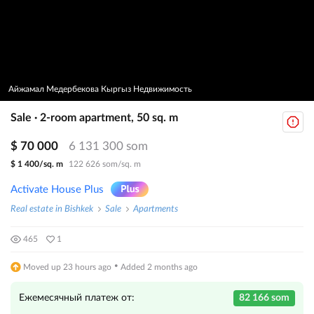
Айжамал Медербекова Кыргыз Недвижимость
Sale · 2-room apartment, 50 sq. m
$ 70 000
6 131 300 som
$ 1 400/sq. m
122 626 som/sq. m
Activate House Plus
Real estate in Bishkek
Sale
Apartments
465
1
·
Moved up 23 hours ago
Added 2 months ago
Ежемесячный платеж от:
82 166 som