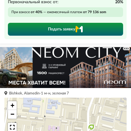
Первоначальный взнос от:
20%
При взносе
от 40%
— ежемесячный платеж
от 79 136 som
Подать заявку
Bishkek, Alamedin-1 м-н, зеленая 7
+
−