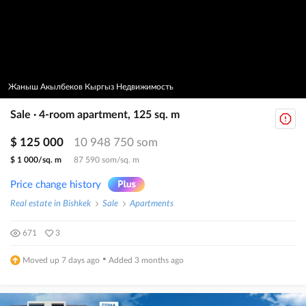
Жаныш Акылбеков Кыргыз Недвижимость
Sale · 4-room apartment, 125 sq. m
$ 125 000
10 948 750 som
$ 1 000/sq. m
87 590 som/sq. m
Price change history
Real estate in Bishkek
Sale
Apartments
671
3
·
Moved up 7 days ago
Added 3 months ago