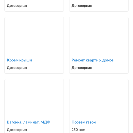
для частных домов и
крыш | Опытная бригада
Договорная
Договорная
коттеджей
Кроем крыши
Ремонт квартир, домов
Договорная
Договорная
Вагонка, ламинат, МДФ
Посеем газон
Договорная
250 som