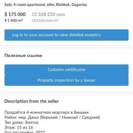
Sale, 4-room apartment, elite, Bishkek, Gagarina
$ 175 000
15 328 250 som
2
2
$ 1 400/m
122 626 som/m
Log in to your account to view detailed analytics
Полезные ссылки
Cadastre certificates
Property inspection by a lawyer
Description from the seller
Продаётся 4-комнатная квартира в Бишкек
Район: мкр. Джал (Верхний / Нижний / Средний)
Тип дома: Элитка
Этаж: 15 из 16
Год постройки: 2023