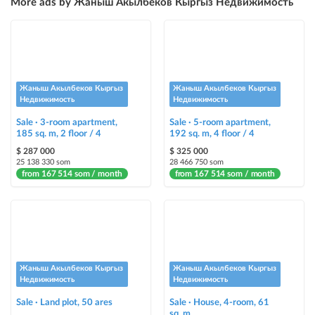
More ads by Жаныш Акылбеков Кыргыз Недвижимость
Instagram Post
ad placement on @house_kg Instagram account and on Telegram channel
Instagram Promo
ad placement on @house_kg Instagram account and on Telegram channel
Жаныш Акылбеков Кыргыз
Жаныш Акылбеков Кыргыз
+ paid promotion on Instagram
Недвижимость
Недвижимость
Sale · 3-room apartment,
Sale · 5-room apartment,
Highlight with color
185 sq. m, 2 floor / 4
192 sq. m, 4 floor / 4
highlighting an ad in a different color among other ads
$ 287 000
$ 325 000
25 138 330 som
28 466 750 som
from 167 514 som / month
Auto UP
from 167 514 som / month
automatically up the ad
Urgent
ad will be marked as "Urgent" + appear in the "Urgent" section
Жаныш Акылбеков Кыргыз
Жаныш Акылбеков Кыргыз
Stickers
Недвижимость
Недвижимость
Bright stickers with options will make your property stand out from the rest
Sale · Land plot, 50 ares
and help sell it faster
Sale · House, 4-room, 61
sq. m