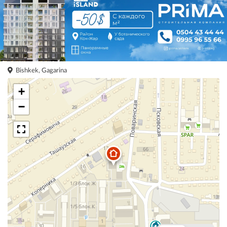
Bishkek, Gagarina
+
−