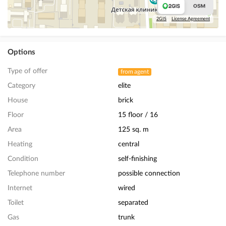
2GIS
License Agreement
Options
Type of offer
from agent
Category
elite
House
brick
Floor
15 floor / 16
Area
125 sq. m
Heating
central
Condition
self-finishing
Telephone number
possible connection
Internet
wired
Toilet
separated
Gas
trunk