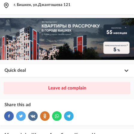
г. Бишкек, ул.Джантошева 121
Quick deal
×
20
PREMIUM
Leave ad complain
ad placement above VIP + paid promotion on Instagram
×
10
VIP
Share this ad
ad placement above free ads
×
5
TOP
ad placement above free ads (after VIP)