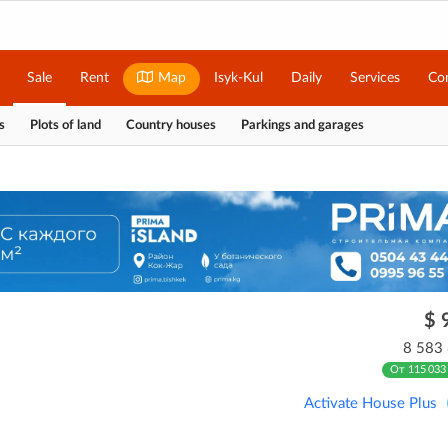
Sale
Rent
Map
Isyk-Kul
Daily
Services
Co
s
Plots of land
Country houses
Parkings and garages
$ 
8 583
От 115 033
Activate House Plus