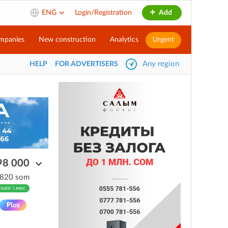
ENG
Login/Registration
Add
mpanies
New construction
Analytics
Urgent
Any region
HELP
FOR ADVERTISERS
98 000
 820 som
 som \ мес