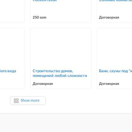
Посеем газон
Соляные комнаты 
250 som
Договорная
бого вида
Строительство домов,
Бани, сауны под "
помещений любой сложности
Договорная
Договорная
Show more