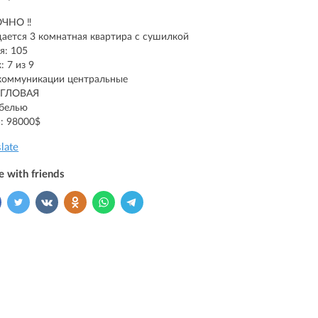
ОЧНО ‼️
ается 3 комнатная квартира с сушилкой
я: 105
: 7 из 9
коммуникации центральные
УГЛОВАЯ
белью
: 98000$
slate
e with friends