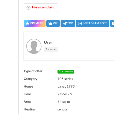
File a complaint
PREMIUM
VIP
TOP
INSTAGRAM POST
User
1 user ad
Type of offer
from owner
Category
105 series
House
panel, 1993 г.
Floor
7 floor / 9
Area
64 sq. m
Heating
central