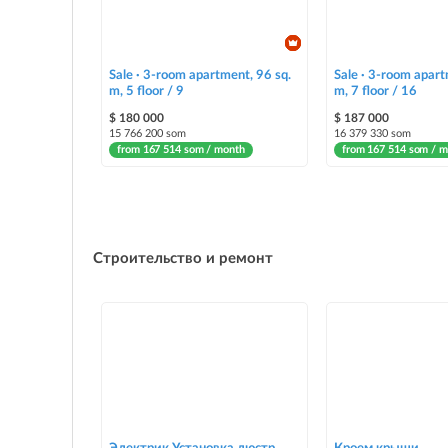
Sale · 3-room apartment, 96 sq.
Sale · 3-room apart
m, 5 floor / 9
m, 7 floor / 16
$ 180 000
$ 187 000
15 766 200 som
16 379 330 som
from 167 514 som / month
from 167 514 som / 
Строительство и ремонт