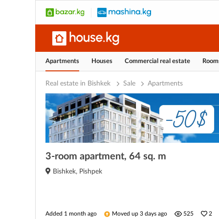
Apartments
Houses
Commercial real estate
Room
Real estate in Bishkek
Sale
Apartments
3-room apartment, 64 sq. m
Bishkek, Pishpek
Added 1 month ago
Moved up 3 days ago
525
2