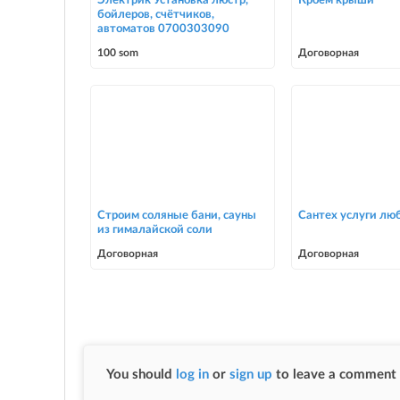
Электрик Установка люстр,
Кроем крыши
бойлеров, счётчиков,
автоматов 0700303090
100 som
Договорная
Строим соляные бани, сауны
Сантех услуги лю
из гималайской соли
Договорная
Договорная
You should
log in
or
sign up
to leave a comment