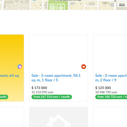
2GIS
ment, 64 sq.
Sale · 3-room apartment, 98.1
Sale · 3-room apart
sq. m, 1 floor / 5
m, 2 floor / 9
$ 173 000
$ 125 000
15 153 070 som
10 948 750 som
month
from 167 514 som / month
from 146 725 som / 