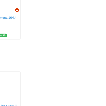
tment, 104.4
month