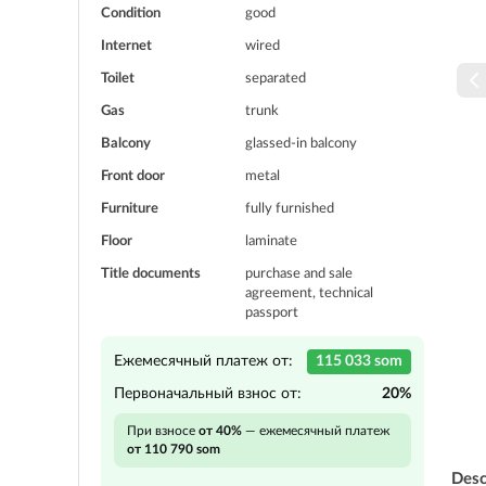
Condition
good
Internet
wired
Toilet
separated
Gas
trunk
Balcony
glassed-in balcony
Front door
metal
Furniture
fully furnished
Floor
laminate
Title documents
purchase and sale
agreement, technical
passport
Ежемесячный платеж от:
115 033 som
Первоначальный взнос от:
20%
При взносе
от 40%
— ежемесячный платеж
от 110 790 som
Desc