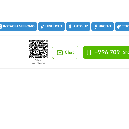
INSTAGRAM PROMO
HIGHLIGHT
AUTO UP
URGENT
STI
+996 709
Chat
Sh
View
on phone