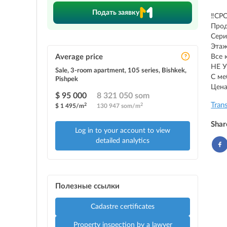
Подать заявку
‼️СР
Прод
Сери
Этаж
Average price
Все 
НЕ 
Sale, 3-room apartment, 105 series, Bishkek,
С ме
Pishpek
Цена
$ 95 000
8 321 050 som
Tran
2
2
$ 1 495/m
130 947 som/m
Shar
Log in to your account to view
detailed analytics
Полезные ссылки
Cadastre certificates
Property inspection by a lawyer