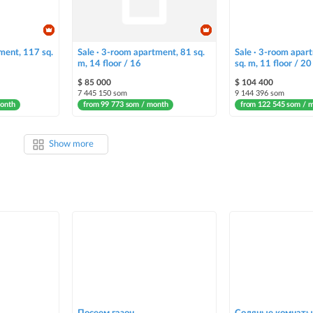
ment, 117 sq.
Sale · 3-room apartment, 81 sq.
Sale · 3-room apar
m, 14 floor / 16
sq. m, 11 floor / 20
$ 85 000
$ 104 400
7 445 150 som
9 144 396 som
month
from 99 773 som / month
from 122 545 som / 
Show more