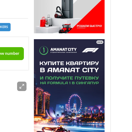
CKERS
ow number
ADS