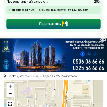
Первоначальный взнос от:
20%
При взносе
от 40%
— ежемесячный платеж
от 133 400 som
Подать заявку
Bishkek, Vostok-5 м-н, 7-Апреля 2/2/Мамбетова
+
−