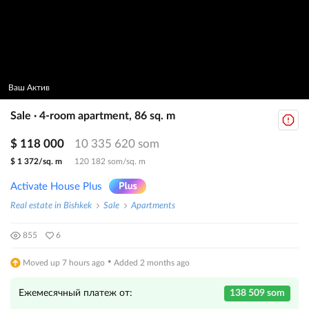
Ваш Актив
Sale · 4-room apartment, 86 sq. m
$ 118 000
10 335 620 som
$ 1 372/sq. m
120 182 som/sq. m
Activate House Plus
Real estate in Bishkek
Sale
Apartments
855
6
·
Moved up 7 hours ago
Added 2 months ago
Ежемесячный платеж от:
138 509 som