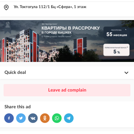
Ул. Токтогула 112/1 Бц «Сфера», 1 этаж
Quick deal
×
20
PREMIUM
Leave ad complain
ad placement above VIP + paid promotion on Instagram
×
10
VIP
Share this ad
ad placement above free ads
×
5
TOP
ad placement above free ads (after VIP)