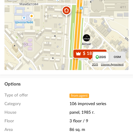
$ 187 000
2GIS
License Agreement
Options
Type of offer
from agent
Category
106 improved series
House
panel, 1985 г.
Floor
3 floor / 9
Area
86 sq. m