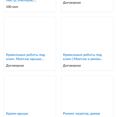
люстр, бойлеров,
Договорная
счётчиков, автоматов
100 som
0700303090
Кровельные работы под
Кровельные работы под
ключ. Монтаж крыши
ключ | Монтаж и ремонт
для частных домов и
крыш | Опытная бригада
Договорная
Договорная
коттеджей
Кроем крыши
Ремонт квартир, домов