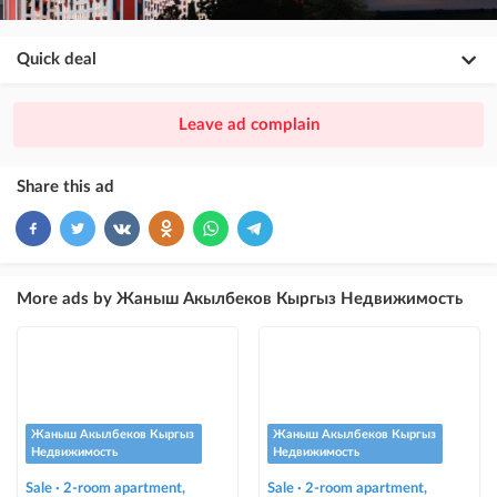
Quick deal
×
20
PREMIUM
Leave ad complain
ad placement above VIP + paid promotion on Instagram
×
10
VIP
Share this ad
ad placement above free ads
×
5
TOP
ad placement above free ads (after VIP)
More ads by Жаныш Акылбеков Кыргыз Недвижимость
Instagram Post
ad placement on @house_kg Instagram account and on Telegram channel
Instagram Promo
ad placement on @house_kg Instagram account and on Telegram channel
Жаныш Акылбеков Кыргыз
Жаныш Акылбеков Кыргыз
+ paid promotion on Instagram
Недвижимость
Недвижимость
Sale · 2-room apartment,
Sale · 2-room apartment,
Highlight with color