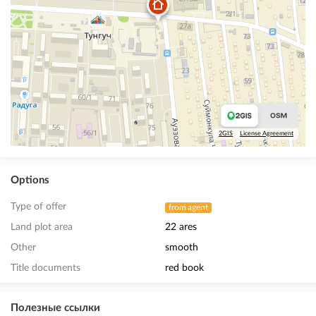
2GIS
License Agreement
Options
Type of offer
from agent
Land plot area
22 ares
Other
smooth
Title documents
red book
Полезные ссылки