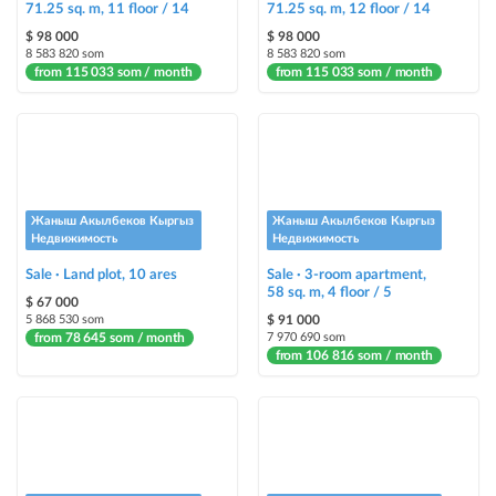
71.25 sq. m, 11 floor / 14
71.25 sq. m, 12 floor / 14
highlighting an ad in a different color among other ads
$ 98 000
$ 98 000
8 583 820 som
8 583 820 som
from 115 033 som / month
Auto UP
from 115 033 som / month
automatically up the ad
Urgent
ad will be marked as "Urgent" + appear in the "Urgent" section
Жаныш Акылбеков Кыргыз
Жаныш Акылбеков Кыргыз
Stickers
Недвижимость
Недвижимость
Bright stickers with options will make your property stand out from the rest
Sale · Land plot, 10 ares
and help sell it faster
Sale · 3-room apartment,
58 sq. m, 4 floor / 5
$ 67 000
5 868 530 som
$ 91 000
from 78 645 som / month
7 970 690 som
from 106 816 som / month