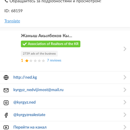
📞 Обращайтесь за подробностями и просмотром!
ID: 68159
Translate
Жаныш Акылбеков Кы...
Association of Realtors of the KR
2739 ads of the business
1
7 reviews
http://ned.kg
kyrgyz_nedvijimost@mail.ru
@kyrgyz.ned
@kyrgyzrealestate
Перейти на канал