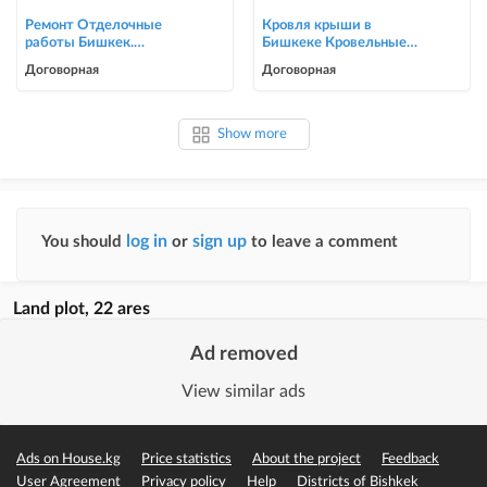
Ремонт Отделочные
Кровля крыши в
работы Бишкек.
Бишкеке Кровельные
Косметический ремонт
услуги
Договорная
Договорная
0705446944
Show more
log in
sign up
You should
or
to leave a comment
Land plot, 22 ares
Ad removed
View similar ads
Ads on House.kg
Price statistics
About the project
Feedback
User Agreement
Privacy policy
Help
Districts of Bishkek