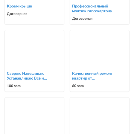
Кроем крыши
Профессиональный
монтаж гипсокартона
Договорная
Договорная
Сверлю Навешиваю
Качественный ремонт
Устанавливаю Всё и
квартир от
подряд
косметического до
100 som
60 som
капитального ремонта до
ка