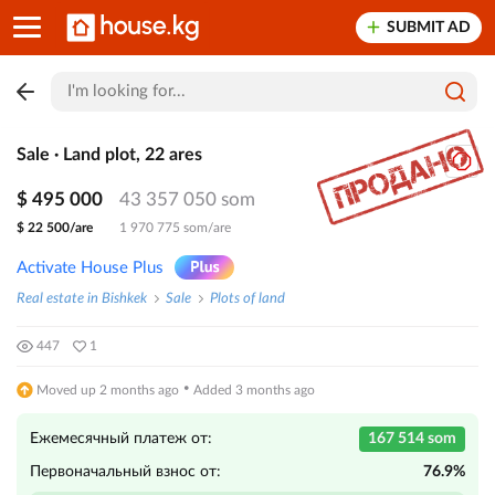
SUBMIT AD
Sale · Land plot, 22 ares
$ 495 000
43 357 050 som
$ 22 500/are
1 970 775 som/are
Activate House Plus
Real estate in Bishkek
Sale
Plots of land
447
1
·
Moved up 2 months ago
Added 3 months ago
Ежемесячный платеж от:
167 514 som
Первоначальный взнос от:
76.9%