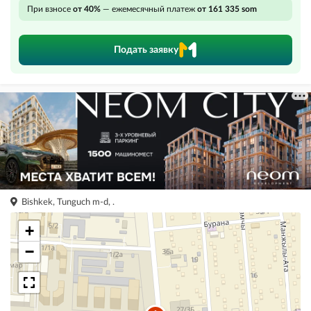
При взносе
от 40%
— ежемесячный платеж
от 161 335 som
Подать заявку
Bishkek, Tunguch m-d, .
+
−