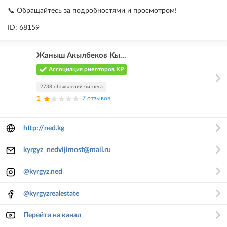
📞 Обращайтесь за подробностями и просмотром!
ID: 68159
Жаныш Акылбеков Кы...
Ассоциация риелторов КР
2738 объявлений бизнеса
1
7 отзывов
http://ned.kg
kyrgyz_nedvijimost@mail.ru
@kyrgyz.ned
@kyrgyzrealestate
Перейти на канал