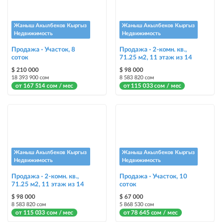
Срочно
объявление украсит метка со словом «Срочно» + появится в разделе
«Срочно»
Жаныш Акылбеков Кыргыз
Жаныш Акылбеков Кыргыз
Недвижимость
Недвижимость
Стикеры
Продажа · Участок, 8
Продажа · 2-комн. кв.,
соток
Яркие стикеры с опциями, выделят ваш объект среди остальных и
71.25 м2, 11 этаж из 14
помогут продать быстрее
$ 210 000
$ 98 000
18 393 900 сом
8 583 820 сом
от 167 514 сом / мес
от 115 033 сом / мес
Жаныш Акылбеков Кыргыз
Жаныш Акылбеков Кыргыз
Недвижимость
Недвижимость
Продажа · 2-комн. кв.,
Продажа · Участок, 10
71.25 м2, 11 этаж из 14
соток
$ 98 000
$ 67 000
8 583 820 сом
5 868 530 сом
от 115 033 сом / мес
от 78 645 сом / мес