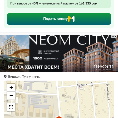
При взносе
от 40%
— ежемесячный платеж
от 161 335 сом
Подать заявку
Бишкек, Тунгуч м-н, .
+
−