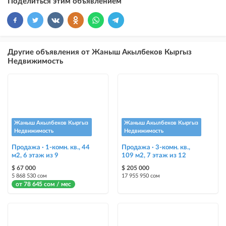
Поделиться этим объявлением
×
10
VIP
размещение объявления выше бесплатных объявлений
×
5
ТОП
Другие объявления от Жаныш Акылбеков Кыргыз
размещение объявления выше бесплатных объявлений (после VIP)
Недвижимость
Instagram Пост
размещение объявления на Instagram аккаунте @house_kg и на
Telegram канале
Instagram Промо
Жаныш Акылбеков Кыргыз
Жаныш Акылбеков Кыргыз
размещение объявления на Instagram аккаунте @house_kg и на
Недвижимость
Недвижимость
Telegram канале + платное продвижение на Instagram
Продажа · 1-комн. кв., 44
Продажа · 3-комн. кв.,
м2, 6 этаж из 9
109 м2, 7 этаж из 12
Выделить цветом
$ 67 000
$ 205 000
выделение объявления цветом среди других объявлений
5 868 530 сом
17 955 950 сом
от 78 645 сом / мес
Авто UP
автоматическое поднятие объявления вверх