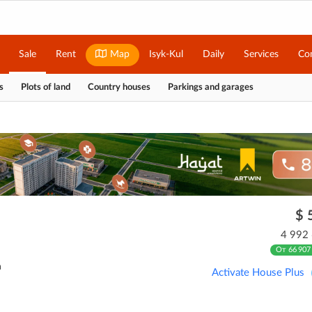
Sale
Rent
Map
Isyk-Kul
Daily
Services
Co
s
Plots of land
Country houses
Parkings and garages
$ 
4 992
От 66 907
а
Activate House Plus