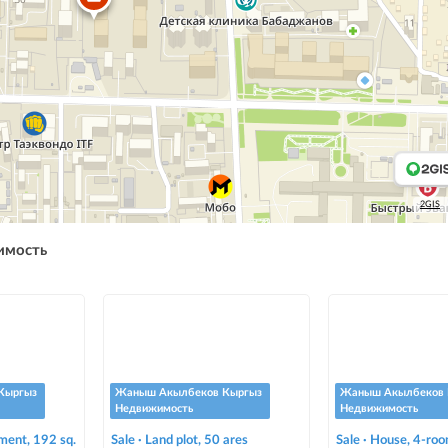
2GIS
имость
Кыргыз
Жаныш Акылбеков Кыргыз
Жаныш Акылбеков 
Недвижимость
Недвижимость
ment, 192 sq.
Sale · Land plot, 50 ares
Sale · House, 4-roo