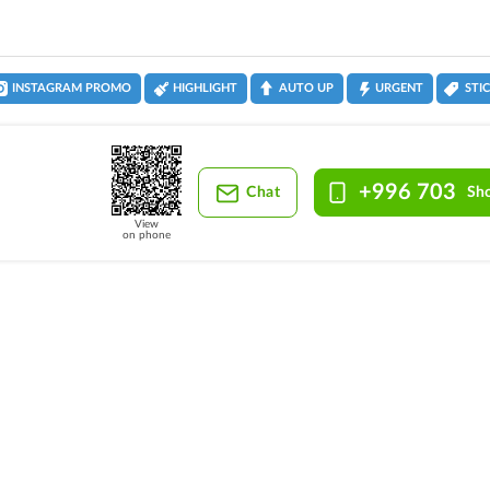
INSTAGRAM PROMO
HIGHLIGHT
AUTO UP
URGENT
STI
+996 703
Chat
Sh
View
on phone