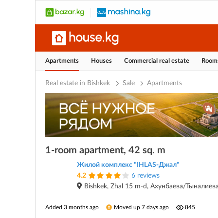
Apartments
Houses
Commercial real estate
Room
Real estate in Bishkek
Sale
Apartments
1-room apartment, 42 sq. m
Жилой комплекс "IHLAS-Джал"
4.2
6 reviews
Bishkek, Zhal 15 m-d, Ахунбаева/Тыналиев
Added 3 months ago
Moved up 7 days ago
845