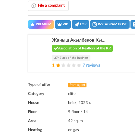
File a complaint
PREMIUM
VIP
TOP
INSTAGRAM POST
Жаныш Акылбеков Кы...
Association of Realtors of the KR
2747 ads of the business
1
7 reviews
Type of offer
from agent
Category
elite
House
brick, 2023 г.
Floor
9 floor / 14
Area
42 sq. m
Heating
on gas