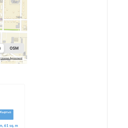
License Agreement
Кыргыз
m, 61 sq. m