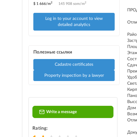
2
2
$ 1 666/m
145 908 som/m
ПРО
Log in to your account to view
Отли
detailed analytics
Райо
Заст
Площ
Полезные ссылки
Этаж
Сост
Cadastre certificates
Сдач
Преи
Property inspection by a lawyer
Удоб
Свет
Кирп
Пано
Высо
Дом 
Write a message
Возм
Отли
Rating:
Доку