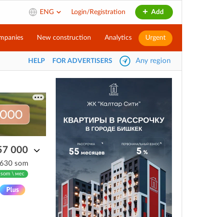
ENG
Login/Registration
Add
mpanies
New construction
Analytics
Urgent
Any region
HELP
FOR ADVERTISERS
57 000
 630 som
 som \ мес