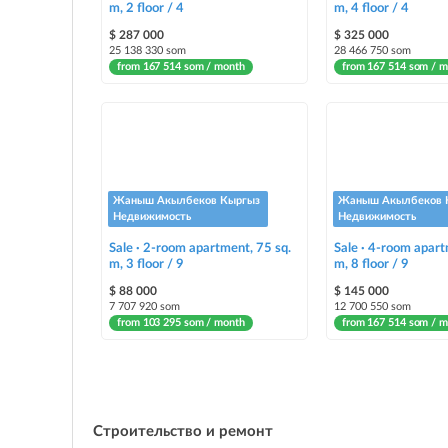
m, 2 floor / 4
m, 4 floor / 4
$ 287 000
$ 325 000
25 138 330 som
28 466 750 som
from 167 514 som / month
from 167 514 som / 
Жаныш Акылбеков Кыргыз
Жаныш Акылбеков 
Недвижимость
Недвижимость
Sale · 2-room apartment, 75 sq.
Sale · 4-room apart
m, 3 floor / 9
m, 8 floor / 9
$ 88 000
$ 145 000
7 707 920 som
12 700 550 som
from 103 295 som / month
from 167 514 som / 
Строительство и ремонт