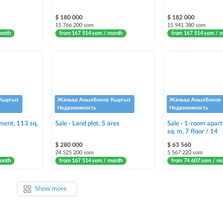
$ 180 000
$ 182 000
15 766 200 som
15 941 380 som
month
from 167 514 som / month
from 167 514 som / 
Кыргыз
Жаныш Акылбеков Кыргыз
Жаныш Акылбеков 
Недвижимость
Недвижимость
ment, 113 sq.
Sale · Land plot, 5 ares
Sale · 1-room apar
sq. m, 7 floor / 14
$ 280 000
$ 63 560
24 525 200 som
5 567 220 som
month
from 167 514 som / month
from 74 607 som / m
Show more