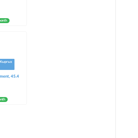
month
Кыргыз
tment, 45.4
onth