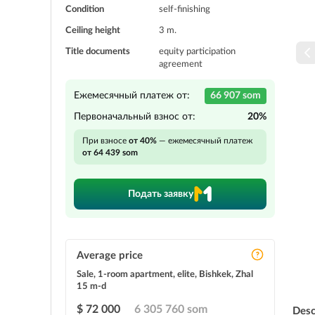
Condition
self-finishing
Ceiling height
3 m.
Title documents
equity participation
agreement
Ежемесячный платеж от:
66 907 som
Первоначальный взнос от:
20%
При взносе
от 40%
— ежемесячный платеж
от 64 439 som
Подать заявку
Average price
Sale, 1-room apartment, elite, Bishkek, Zhal
15 m-d
$ 72 000
6 305 760 som
Desc