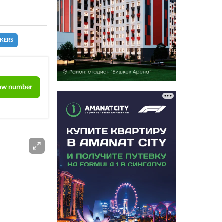
CKERS
ow number
ADS