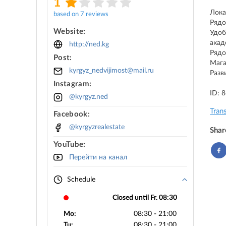
1
Лока
based on 7 reviews
Рядо
Website:
Удоб
акад
http://ned.kg
Рядо
Post:
Мага
kyrgyz_nedvijimost@mail.ru
Разв
Instagram:
ID: 
@kyrgyz.ned
Tran
Facebook:
@kyrgyzrealestate
Shar
YouTube:
Перейти на канал
Schedule
Closed until Fr. 08:30
Mo:
08:30 - 21:00
Tu:
08:30 - 21:00