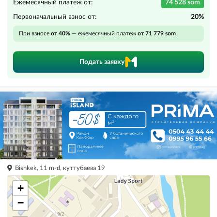
Ежемесячный платеж от:
74 528 som
Первоначальный взнос от:
20%
При взносе
от 40%
— ежемесячный платеж
от 71 779 som
Подать заявку
Bishkek, 11 m-d, куттубаева 19
+
−