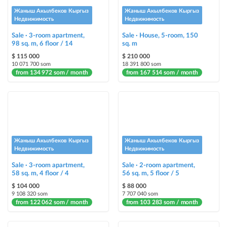
ad placement on @house_kg Instagram account and on Telegram channel
Жаныш Акылбеков Кыргыз
Жаныш Акылбеков Кыргыз
+ paid promotion on Instagram
Недвижимость
Недвижимость
Sale · 3-room apartment,
Sale · House, 5-room, 150
Highlight with color
98 sq. m, 6 floor / 14
sq. m
highlighting an ad in a different color among other ads
$ 115 000
$ 210 000
10 071 700 som
18 391 800 som
from 134 972 som / month
Auto UP
from 167 514 som / month
automatically up the ad
Urgent
ad will be marked as "Urgent" + appear in the "Urgent" section
Жаныш Акылбеков Кыргыз
Жаныш Акылбеков Кыргыз
Stickers
Недвижимость
Недвижимость
Bright stickers with options will make your property stand out from the rest
Sale · 3-room apartment,
and help sell it faster
Sale · 2-room apartment,
58 sq. m, 4 floor / 4
56 sq. m, 5 floor / 5
$ 104 000
$ 88 000
9 108 320 som
7 707 040 som
from 122 062 som / month
from 103 283 som / month