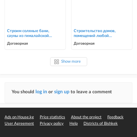
Строим соляные бани,
Строительство домов,
сауны из гималайской
помещений любой
соли
сложности
Договорная
Договорная
Show more
log in
sign up
You should
or
to leave a comment
Ads on House.kg
Price statistics
About the project
Feedback
User Agreement
Privacy policy
Help
Districts of Bishkek