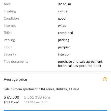
Area
32 sq. m
Heating
central
Condition
good
Internet
wired
Toilet
combined
Parking
parking
Floor
parquet
Security
intercom
Title documents
purchase and sale agreement,
technical passport, red book
Average price
Sale, 1-room apartment, 104 series, Bishkek, 11 m-d
$ 63 500
5 561 330 som
2
2
$ 1 911/m
167 365 som/m