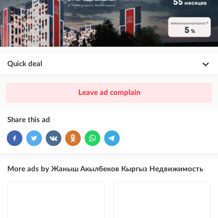
Quick deal
×
20
PREMIUM
Leave ad complain
ad placement above VIP + paid promotion on Instagram
×
10
VIP
Share this ad
ad placement above free ads
×
5
TOP
ad placement above free ads (after VIP)
More ads by Жаныш Акылбеков Кыргыз Недвижимость
Instagram Post
ad placement on @house_kg Instagram account and on Telegram channel
Instagram Promo