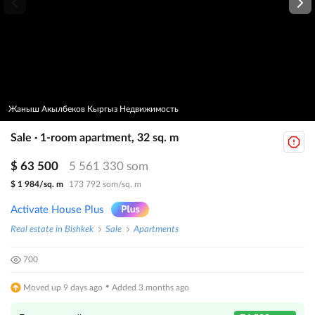
Жаныш Акылбеков Кыргыз Недвижимость
Sale · 1-room apartment, 32 sq. m
$ 63 500
5 561 330 som
$ 1 984/sq. m
173 792 som/sq. m
Activate House Plus
Real estate in Bishkek
Sale
Apartments
700
·
Moved up 9 days ago
Added 3 months ago