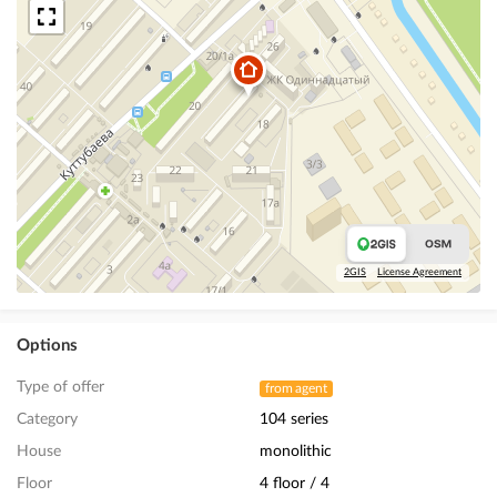
2GIS
License Agreement
Options
Type of offer
from agent
Category
104 series
House
monolithic
Floor
4 floor / 4