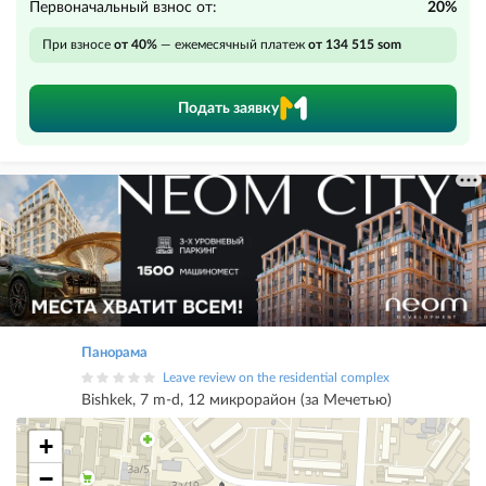
Первоначальный взнос от:
20%
При взносе
от 40%
— ежемесячный платеж
от 134 515 som
Подать заявку
Панорама
Leave review on the residential complex
Bishkek, 7 m-d, 12 микрорайон (за Мечетью)
+
−