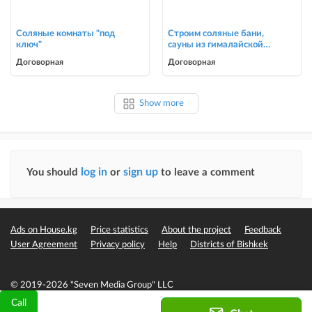
Соляные комнаты "под
Строим соляные бани,
ключ"
сауны из гималайской
соли
Договорная
Договорная
Show more
log in
sign up
You should
or
to leave a comment
Ads on House.kg
Price statistics
About the project
Feedback
User Agreement
Privacy policy
Help
Districts of Bishkek
© 2019-2026 "Seven Media Group" LLC
Call