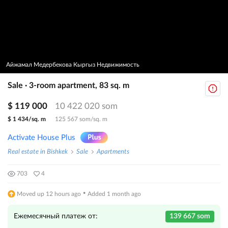
Айжамал Медербекова Кыргыз Недвижимость
Sale · 3-room apartment, 83 sq. m
$ 119 000
10 422 020 som
$ 1 434/sq. m
125 567 som/sq. m
Activate House Plus
Real estate in Bishkek
Sale
Apartments
703
4
·
Moved up 12 hours ago
Added 1 month ago
Ежемесячный платеж от:
139 667 som