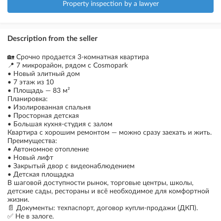
Property inspection by a lawyer
Description from the seller
🏡 Срочно продается 3-комнатная квартира
📍 7 микрорайон, рядом с Cosmopark
• Новый элитный дом
• 7 этаж из 10
• Площадь — 83 м²
Планировка:
• Изолированная спальня
• Просторная детская
• Большая кухня-студия с залом
Квартира с хорошим ремонтом — можно сразу заехать и жить.
Преимущества:
• Автономное отопление
• Новый лифт
• Закрытый двор с видеонаблюдением
• Детская площадка
В шаговой доступности рынок, торговые центры, школы,
детские сады, рестораны и всё необходимое для комфортной
жизни.
📄 Документы: техпаспорт, договор купли-продажи (ДКП).
✅ Не в залоге.