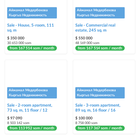
Айжамал Медербекова
Айжамал Медербекова
Кыргыз Недвижимость
Кыргыз Недвижимость
Sale · House, 5-room, 111
Sale · Commercial real
sq. m
estate, 245 sq. m
$ 350 000
$ 550 000
30 653 000 som
48 169 000 som
from 167 514 som / month
from 167 514 som / month
Айжамал Медербекова
Айжамал Медербекова
Кыргыз Недвижимость
Кыргыз Недвижимость
Sale · 2-room apartment,
Sale · 3-room apartment,
73 sq. m, 11 floor / 12
89 sq. m, 16 floor / 16
$ 97 090
$ 100 000
8 503 142 som
8 758 000 som
from 113 952 som / month
from 117 367 som / month