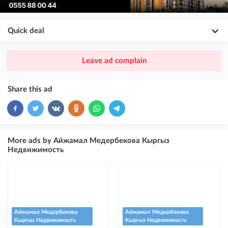
Quick deal
×
20
PREMIUM
Leave ad complain
ad placement above VIP + paid promotion on Instagram
×
10
VIP
Share this ad
ad placement above free ads
×
5
TOP
ad placement above free ads (after VIP)
More ads by Айжамал Медербекова Кыргыз
Недвижимость
Instagram Post
ad placement on @house_kg Instagram account and on Telegram channel
Instagram Promo
ad placement on @house_kg Instagram account and on Telegram channel
+ paid promotion on Instagram
Айжамал Медербекова
Айжамал Медербекова
Кыргыз Недвижимость
Кыргыз Недвижимость