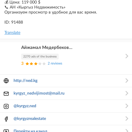
💰 Цена: 119 000 $
📞 АН «Кыргыз Недвижимость»
Организуем просмотр в удобное для вас время.
ID: 91488
Translate
Айжамал Медербеков...
2270 ads of the business
3
2 reviews
http://ned.kg
kyrgyz_nedvijimost@mail.ru
@kyrgyz.ned
@kyrgyzrealestate
Перейти на канал