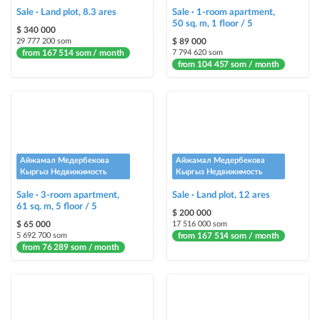
Highlight with color
Sale · Land plot, 8.3 ares
Sale · 1-room apartment,
highlighting an ad in a different color among other ads
50 sq. m, 1 floor / 5
$ 340 000
29 777 200 som
$ 89 000
Auto UP
from 167 514 som / month
7 794 620 som
from 104 457 som / month
automatically up the ad
Urgent
ad will be marked as "Urgent" + appear in the "Urgent" section
Stickers
Айжамал Медербекова
Айжамал Медербекова
Bright stickers with options will make your property stand out from the rest
Кыргыз Недвижимость
Кыргыз Недвижимость
and help sell it faster
Sale · 3-room apartment,
Sale · Land plot, 12 ares
61 sq. m, 5 floor / 5
$ 200 000
$ 65 000
17 516 000 som
5 692 700 som
from 167 514 som / month
from 76 289 som / month