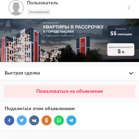
Пользователь
пользователя
Быстрая сделка
×
20
ПРЕМИУМ
Пожаловаться на объявление
размещение объявления выше VIP + платное продвижение на
Instagram
Поделиться этим объявлением
×
10
VIP
размещение объявления выше бесплатных объявлений
×
5
ТОП