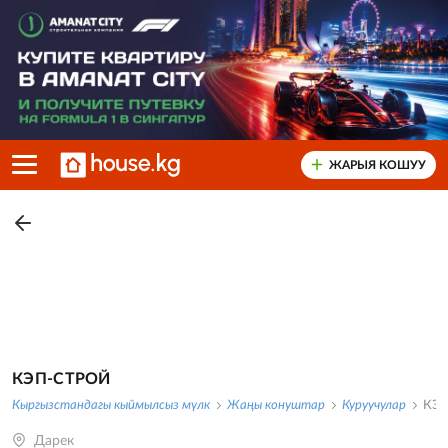
ЖАРЫЯ КОШУУ
КЭП-СТРОЙ
Кыргызстандагы кыймылсыз мүлк
Жаңы конуштар
Куруучулар
КЭ
Дарек