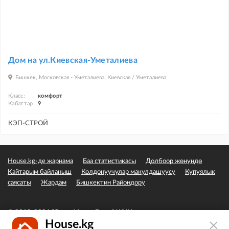
Дом на ул.Киевская-Уметалиева
Бишкек, Московская - Уметалиева, Киевская / Уметалиева
Класс:
комфорт
Кабаттар:
9
КЭП-СТРОЙ
House.kg-де жарнама
Баа статистикасы
Долбоор жөнүндө
Кайтарым байланыш
Колдонуучулар макулдашуусу
Купуялык
саясаты
Жардам
Бишкектин Райондору
© 2019-2026 "Сэвэн Медиа Групп" ЖЧК
House.kg