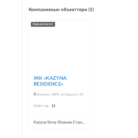
Компаниянын объекттери (1)
курулуп жатат
ЖК «KAZYNA
RESIDENCE»
Бишкек, VEFA, ул.Горького 33
Кабаттар:
12
Kazyna Stroy (Казына Стро...