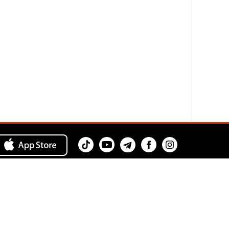
Камераны буруп, акысыз House.kg
тиркемесин жүктөп алыңыз