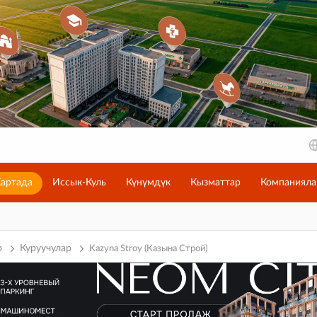
артада
Иссык-Куль
Күнүмдүк
Кызматтар
Компанияла
р
Куруучулар
Kazyna Stroy (Казына Строй)