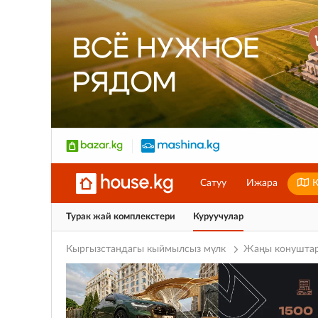
Сатуу
Ижара
К
Турак жай комплекстери
Куруучулар
Кыргызстандагы кыймылсыз мүлк
Жаңы конушта