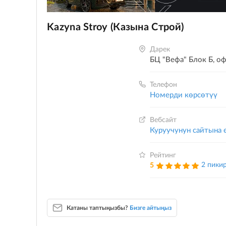
Kazyna Stroy (Казына Строй)
Дарек
БЦ "Вефа" Блок Б, оф
Телефон
Номерди көрсөтүү
Вебсайт
Куруучунун сайтына 
Рейтинг
2 пики
5
Катаны таптыңызбы?
Бизге айтыңыз