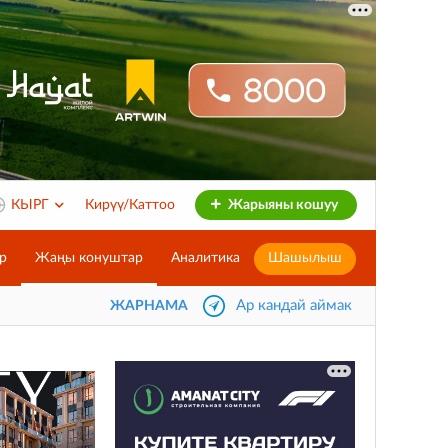
КЫРГ
Кирүү/Каттоо
Жарыяны кошуу
р
Жаңы конуштар
Аналитика
Шашылыш
Ар кандай аймак
ЖАРНАМА