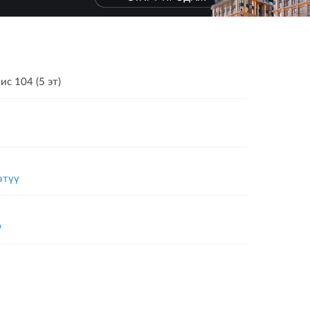
ис 104 (5 эт)
өтүү
р