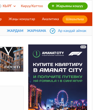
КЫРГ
Кирүү/Каттоо
Жарыяны кошуу
р
Жаңы конуштар
Аналитика
Шашылыш
Ар кандай аймак
ЖАРДАМ
ЖАРНАМА