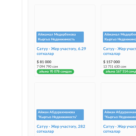
Айжамал Медербекова
Айжамал Медербе
Кыргыз Недвижимость
Кыргыз Недвижимо
Сатуу · Жер участогу, 6.29
Сатуу · Жер участ
соткалар
соткалар
$ 81 000
$ 157 000
7 094 790 сом
13 751 630 сом
айына 95 078 сомдон
айына 167 514 сом
Айжан Абдурахманова
Айжан Абдурахман
"Кыргыз Недвижимость"
"Кыргыз Недвижимо
Сатуу · Жер участогу, 282
Сатуу · Жер участ
соткалар
соткалар