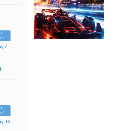
ва
ть"
гу, 8
ва
ть"
гу, 10