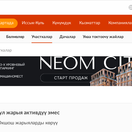
артада
Иссык-Куль
Күнүмдүк
Кызматтар
Компанияла
Бөлмөлөр
Участкалар
Дачалар
Унаа токтоочу жайлар
ткалар
ул жарыя активдүү эмес
Окшош жарыяларды көрүү