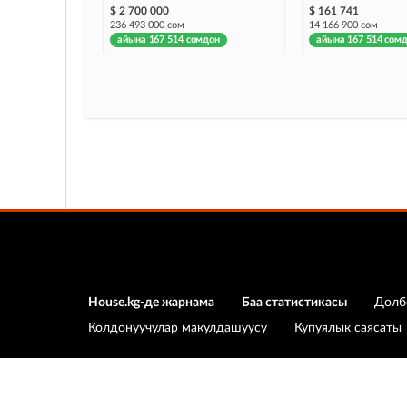
$ 2 700 000
$ 161 741
236 493 000 сом
14 166 900 сом
айына 167 514 сомдон
айына 167 514 сом
House.kg-де жарнама
Баа статистикасы
Долб
Колдонуучулар макулдашуусу
Купуялык саясаты
© 2019-2026 "Сэвэн Медиа Групп" ЖЧК