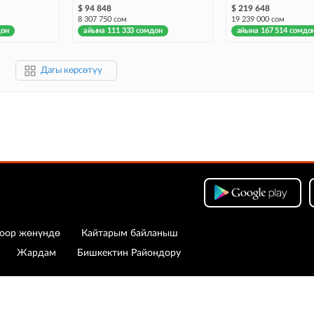
$ 94 848
$ 219 648
8 307 750 сом
19 239 000 сом
дон
айына 111 333 сомдон
айына 167 514 сомдо
Дагы көрсөтүү
оор жөнүндө
Кайтарым байланыш
Жардам
Бишкектин Райондору