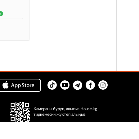
н
Камераны буруп, акысыз House.kg
тиркемесин жүктөп алыңыз