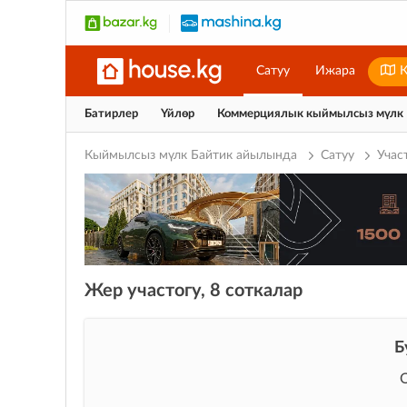
Сатуу
Ижара
К
Батирлер
Үйлөр
Коммерциялык кыймылсыз мүлк
Кыймылсыз мүлк Байтик айылында
Сатуу
Учас
Жер участогу, 8 соткалар
Б