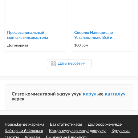
Профессиональный
Сверлю Навешиваю
монтаж гипсокартона
Устанавливаю Всё и
подряд
Договорная
100 сом
Дагы көрсөтүү
кирүү
катталуу
Сизге комментарий жазуу үчүн
же
керек
House.kg-де жарнама
Баа статистикасы
Долбоор жөнүндө
Кайтарым байланыш
Колдонуучулар макулдашуусу
Купуялык
саясаты
Жардам
Бишкектин Райондору