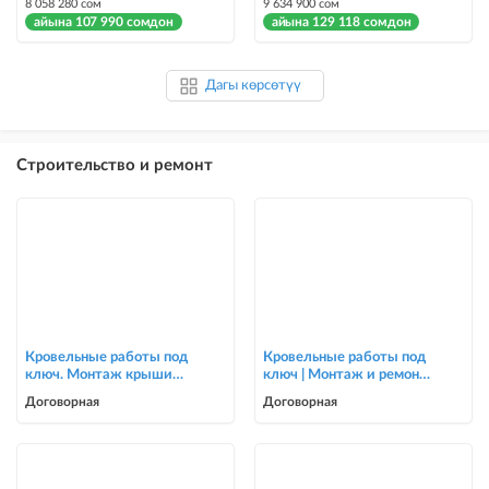
8 058 280 сом
9 634 900 сом
айына 107 990 сомдон
айына 129 118 сомдон
Дагы көрсөтүү
Строительство и ремонт
Кровельные работы под
Кровельные работы под
ключ. Монтаж крыши
ключ | Монтаж и ремонт
для частных домов и
крыш | Опытная бригада
Договорная
Договорная
коттеджей