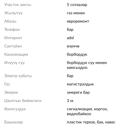
Участок аянты
5 соткалар
Жылытуу
газ менен
Абалы
евроремонт
Телефон
бар
Интернет
adsl
Сантүйүн
өзүнчө
Канализация
борбордук
Ичүүчү суу
борбордук суу менен
камсыздоо
Электр кубаты
бар
Газ
магистралдык
Эмерек
эмереги бар
Шыптын бийиктиги
3 м.
Коопсуздук
сигнализация, коргоо,
видеобайкоо
Башкалар
пластик терезе, бак, навес