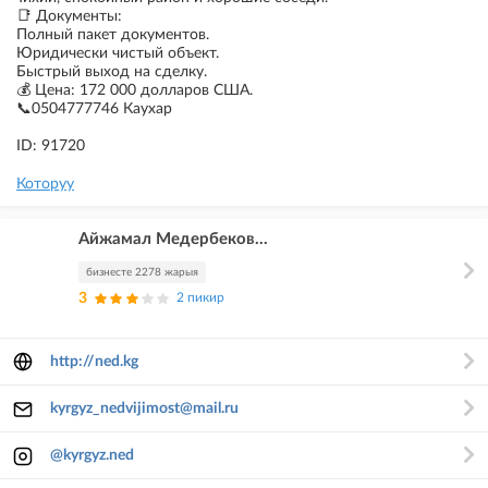
📑 Документы:
Полный пакет документов.
Юридически чистый объект.
Быстрый выход на сделку.
💰 Цена: 172 000 долларов США.
📞0504777746 Каухар
ID: 91720
Которуу
Айжамал Медербеков...
бизнесте 2278 жарыя
3
2 пикир
http://ned.kg
kyrgyz_nedvijimost@mail.ru
@kyrgyz.ned