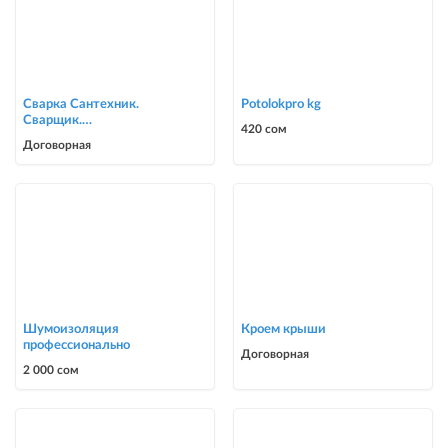
Сварка Сантехник.
Potolokpro kg
Сварщик.
420 сом
ворота,решетки,навесы,
Договорная
сварочные работы в Биш
Шумоизоляция
Кроем крыши
профессионально
Договорная
2 000 сом