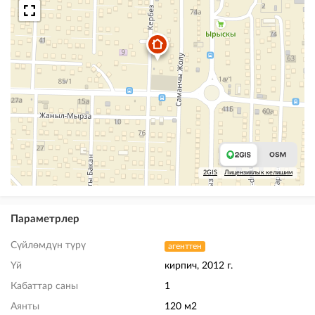
2GIS
Лицензиялык келишим
Параметрлер
Сүйлөмдүн түрү
агенттен
Үй
кирпич, 2012 г.
Кабаттар саны
1
Аянты
120 м2