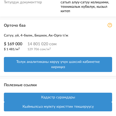
Титулдук документтер
сатып алуу-сатуу келишими,
техникалык күбөлүк, кызыл
китеп
Орточо баа
Сатуу, үй, 4-бөлм., Бишкек, Ак-Орго т/ж
$ 169 000
14 801 020 сом
2
2
$ 1 481/м
129 706 сом/м
Толук аналитиканы көрүү үчүн шахсий кабинетке
кириңиз
Полезные ссылки
Кадастр сурамдары
Кыймылсыз мүлктү юристтин текшерүүсү