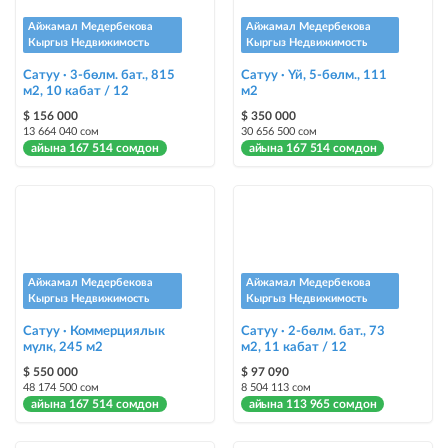
Instagram Промо
Айжамал Медербекова
Айжамал Медербекова
@house_kg Instagram аккаунтуна жана Telegram каналына жарыя
Кыргыз Недвижимость
Кыргыз Недвижимость
жайгаштыруу + Instagramдагы акы төлөнүүчү жарнама
Сатуу · 3-бөлм. бат., 815
Сатуу · Үй, 5-бөлм., 111
м2, 10 кабат / 12
м2
Түс менен белгилөө
$ 156 000
$ 350 000
жарыялардын арасында башка түстө бөлүп көрсөтүлөт
13 664 040 сом
30 656 500 сом
айына 167 514 сомдон
айына 167 514 сомдон
Авто UP
жарыяны автоматтык түрдө жогору көтөрүү
Шашылыш
жарыя "Шашылыш" деген белги менен коюлат + "Шашылыш"
бөлүмүндө көрсөтүлөт
Айжамал Медербекова
Айжамал Медербекова
Кыргыз Недвижимость
Кыргыз Недвижимость
Чаптамалар
Сатуу · Коммерциялык
Сатуу · 2-бөлм. бат., 73
мүлк, 245 м2
Опциялары бар жаркыраган стикерлер сиздин мүлкүңүздү
м2, 11 кабат / 12
башкалардан өзгөчөлөнтүп, аны тезирээк сатууга жардам берет
$ 550 000
$ 97 090
48 174 500 сом
8 504 113 сом
айына 167 514 сомдон
айына 113 965 сомдон