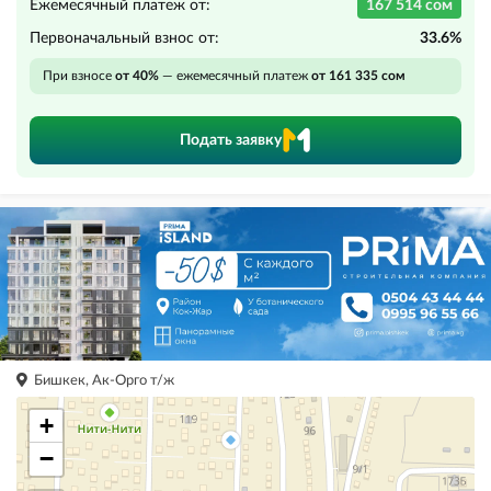
Ежемесячный платеж от:
167 514 сом
Первоначальный взнос от:
33.6%
При взносе
от 40%
— ежемесячный платеж
от 161 335 сом
Подать заявку
Бишкек, Ак-Орго т/ж
+
−