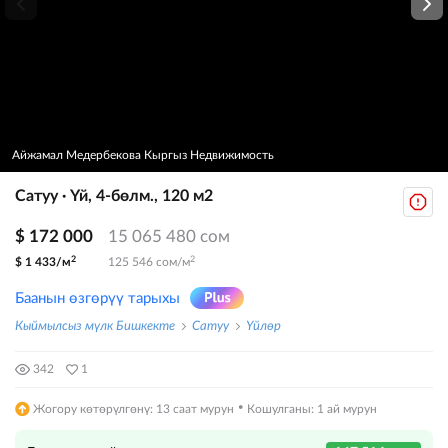
Айжамал Медербекова Кыргыз Недвижимость
Сатуу · Үй, 4-бөлм., 120 м2
$ 172 000
15 065 480 сом
2
2
$ 1 433/м
125 546 сом/м
Баанын өзгөрүү тарыхы
Кыймылсыз мүлк Бишкекте
Сатуу
Үйлөр
342
1
·
Жогору көтөрүлгөнү: 13 саат мурун
Кошулганы: 1 ай мурун