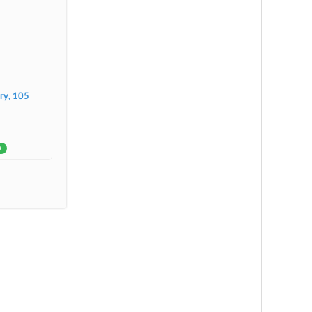
гу, 105
н