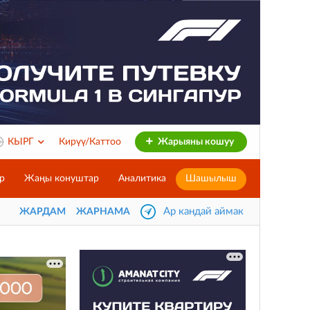
КЫРГ
Кирүү/Каттоо
Жарыяны кошуу
р
Жаңы конуштар
Аналитика
Шашылыш
Ар кандай аймак
ЖАРДАМ
ЖАРНАМА