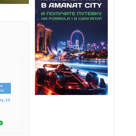
ва
ть"
гу, 15
н