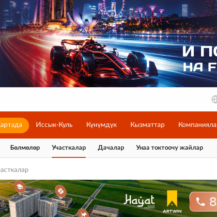
артада
Иссык-Куль
Күнүмдүк
Кызматтар
Компанияла
Бөлмөлөр
Участкалар
Дачалар
Унаа токтоочу жайлар
часткалар