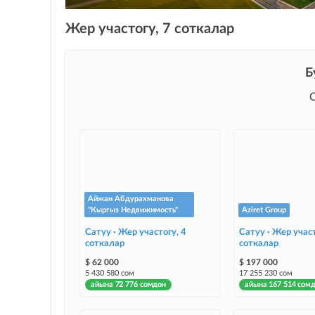
Жер участогу, 7 соткалар
Б
Айжан Абдурахманова
"Кыргыз Недвижимость"
Aziret Group
Сатуу · Жер участогу, 4
Сатуу · Жер участ
соткалар
соткалар
$ 62 000
$ 197 000
5 430 580 сом
17 255 230 сом
айына 72 776 сомдон
айына 167 514 сом