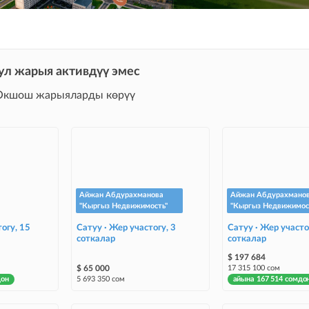
ул жарыя активдүү эмес
Окшош жарыяларды көрүү
Айжан Абдурахманова
Айжан Абдурахмано
"Кыргыз Недвижимость"
"Кыргыз Недвижимос
огу, 15
Сатуу · Жер участогу, 3
Сатуу · Жер участо
соткалар
соткалар
$ 197 684
$ 65 000
17 315 100 сом
дон
5 693 350 сом
айына 167 514 сомдо