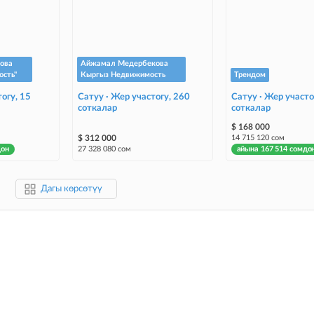
ова
Айжамал Медербекова
сть"
Кыргыз Недвижимость
Трендом
огу, 15
Сатуу · Жер участогу, 260
Сатуу · Жер участо
соткалар
соткалар
$ 168 000
$ 312 000
14 715 120 сом
дон
27 328 080 сом
айына 167 514 сомдо
Дагы көрсөтүү