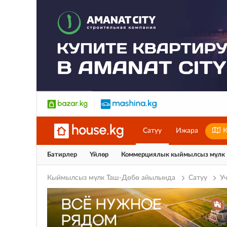
Сатуу
Ижара
К
Батирлер
Үйлөр
Коммерциялык кыймылсыз мүлк
Кыймылсыз мүлк Таш-Дөбө айылында
Сатуу
У