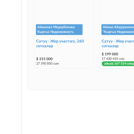
Айжамал Медербекова
Айжан Абдурахман
Кыргыз Недвижимость
"Кыргыз Недвижимо
Сатуу · Жер участогу, 260
Сатуу · Жер участ
соткалар
соткалар
$ 199 000
$ 315 000
17 430 410 сом
27 590 850 сом
айына 167 514 сом