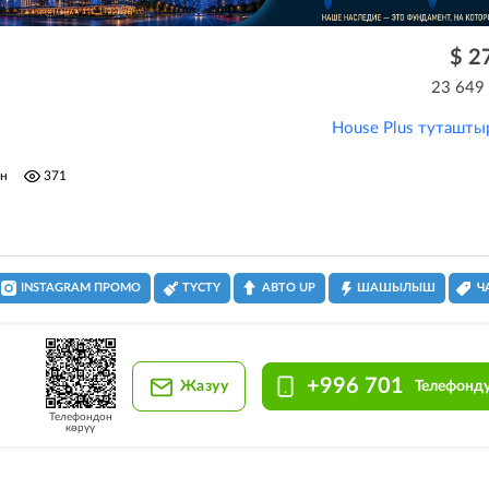
$ 2
23 649
House Plus туташты
ун
371
INSTAGRAM ПРОМО
ТҮСТҮ
АВТО UP
ШАШЫЛЫШ
Ч
+996 701
Жазуу
Телефонду
Телефондон
көрүү