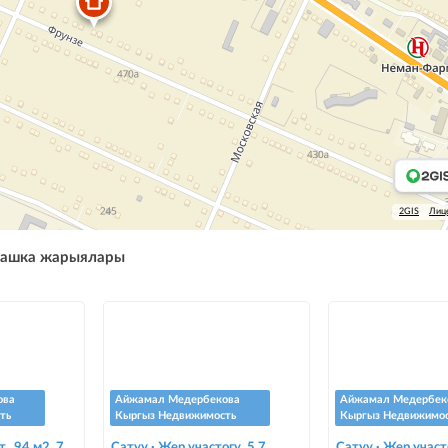
2GIS
Лиц
башка жарыялары
ова
Айжамал Медербекова
Айжамал Медербек
ть
Кыргыз Недвижимость
Кыргыз Недвижимо
., 94 м2, 7
Сатуу · Жер участогу, 5.7
Сатуу · Жер участ