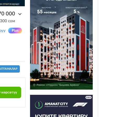
70 000
 300 сом
руу
АПТАМАЛАР
 көрсөтүү