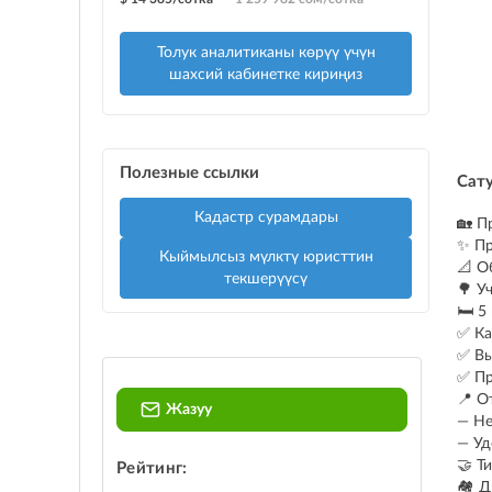
Толук аналитиканы көрүү үчүн
шахсий кабинетке кириңиз
Полезные ссылки
Сат
Кадастр сурамдары
🏡 П
✨ Пр
Кыймылсыз мүлктү юристтин
📐 О
текшерүүсү
🌳 У
🛏️ 
✅ Ка
✅ Вы
✅ Пр
📍 О
Жазуу
— Не
— Уд
🤝 Т
Рейтинг:
🏘️ 