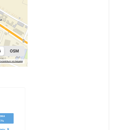
ензиялык келишим
ова
сть
огу, 9