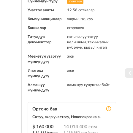
Сүйлөмдүн түрү
агенттен
Участок аянты
12.58 соткалар
Коммуникациялар
жарык, газ, суу
Башкалар
огорожен
Титулдук
сатып алуу-сатуу
документтер
келишими, техникалык
күбөлүк, кызыл китеп
Мөөнөтүн узартуу
жок
мүмкүндүгү
Ипотека
жок
мүмкүндүгү
Алмашуу
алмашуу сунушталбайт
мүмкүндүгү
Орточо баа
Сатуу, жер участогу, Новопокровка а.
$ 160 000
14 014 400 сом
$ 14 385/сотка
1 259 982 сом/сотка