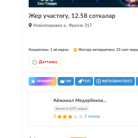
Жер участогу, 12.58 соткалар
Новопокровка а., Фрунзе 317
Кошулганы: 1 ай мурун
Жогору көтөрүлгөнү: 23 саат мур
Даттануу
ПРЕМИУМ
VIP
ТОП
INSTAGRAM ПОСТ
Айжамал Медербеков...
бизнесте 2271 жарыя
3
2 пикир