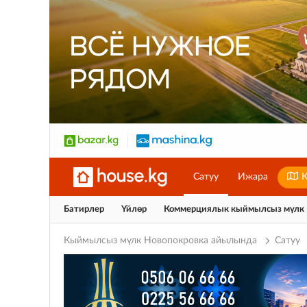
Сатуу
Ижара
К
Батирлер
Үйлөр
Коммерциялык кыймылсыз мүлк
Кыймылсыз мүлк Новопокровка айылында
Сатуу