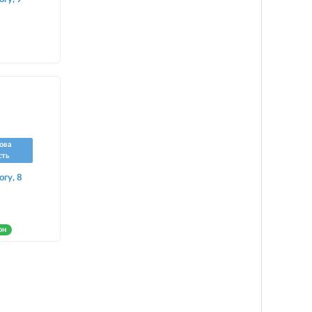
ова
сть
огу, 8
он