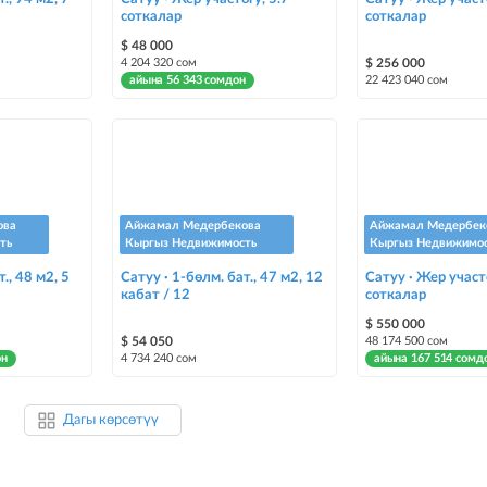
соткалар
соткалар
$ 48 000
4 204 320 сом
$ 256 000
айына 56 343 сомдон
22 423 040 сом
ова
Айжамал Медербекова
Айжамал Медербек
ть
Кыргыз Недвижимость
Кыргыз Недвижимо
., 48 м2, 5
Сатуу · 1-бөлм. бат., 47 м2, 12
Сатуу · Жер участ
кабат / 12
соткалар
$ 550 000
$ 54 050
48 174 500 сом
он
4 734 240 сом
айына 167 514 сомд
Дагы көрсөтүү