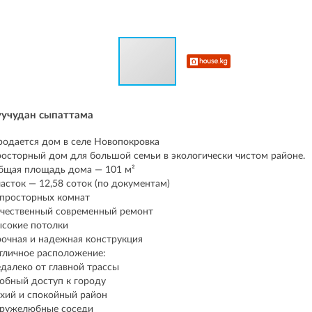
уучудан сыпаттама
родается дом в селе Новопокровка
осторный дом для большой семьи в экологически чистом районе.
бщая площадь дома — 101 м²
часток — 12,58 соток (по документам)
5 просторных комнат
чественный современный ремонт
сокие потолки
очная и надежная конструкция
тличное расположение:
далеко от главной трассы
обный доступ к городу
ихий и спокойный район
Дружелюбные соседи