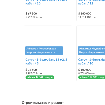
кабат / 10
кабат / 12
$ 67 500
$ 160 000
5 912 325 сом
14 014 400 сом
Айжамал Медербекова
Айжамал Медербек
Кыргыз Недвижимость
Кыргыз Недвижимос
Сатуу · 1-бөлм. бат., 18 м2, 5
Сатуу · 1-бөлм. бат
кабат / 5
кабат / 10
$ 36 500
$ 100 000
3 197 035 сом
8 759 000 сом
айына 42 844 сомдон
айына 117 380 сомд
Строительство и ремонт