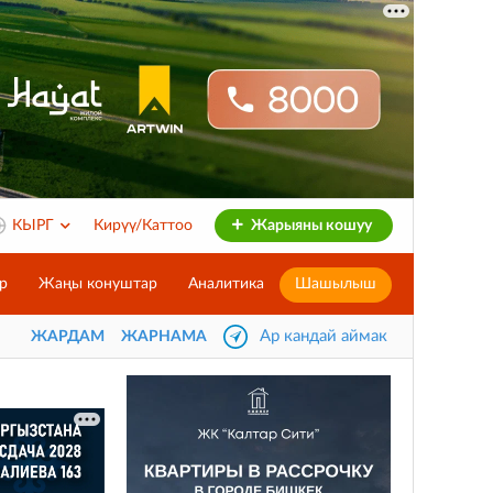
КЫРГ
Кирүү/Каттоо
Жарыяны кошуу
р
Жаңы конуштар
Аналитика
Шашылыш
Ар кандай аймак
ЖАРДАМ
ЖАРНАМА