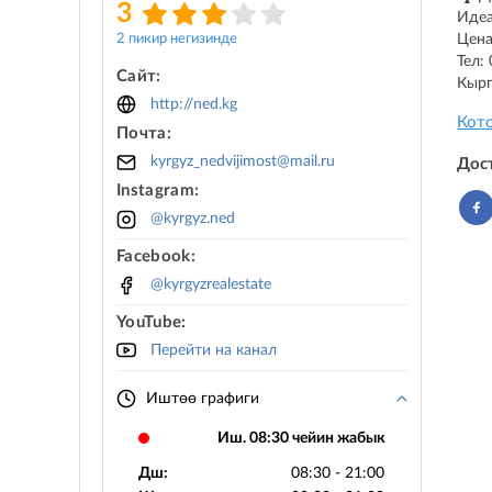
3
Идеа
2 пикир негизинде
Цена
Тел:
Сайт:
Кырг
http://ned.kg
Кот
Почта:
kyrgyz_nedvijimost@mail.ru
Дос
Instagram:
@kyrgyz.ned
Facebook:
@kyrgyzrealestate
YouTube:
Перейти на канал
Иштөө графиги
Иш. 08:30 чейин жабык
Дш:
08:30 - 21:00