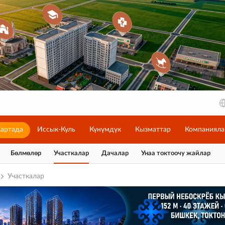
артада
Иссык-Куль
Күнүмдүк
Кызматтар
Компанияла
Бөлмөлөр
Участкалар
Дачалар
Унаа токтоочу жайлар
Участкалар