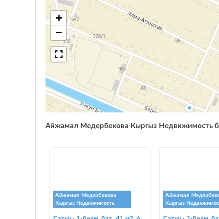
+
−
Айжамал Медербекова Кыргыз Недвижимость 
Айжамал Медербекова
Айжамал Медербек
Кыргыз Недвижимость
Кыргыз Недвижимос
Сатуу · 1-бөлм. бат., 41 м2, 6
Сатуу · 3-бөлм. бат