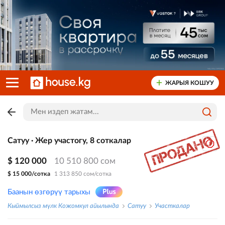
ЖАРЫЯ КОШУУ
Сатуу · Жер участогу, 8 соткалар
$ 120 000
10 510 800 сом
$ 15 000/сотка
1 313 850 сом/сотка
Баанын өзгөрүү тарыхы
Кыймылсыз мүлк Кожомкул айылында
Сатуу
Участкалар