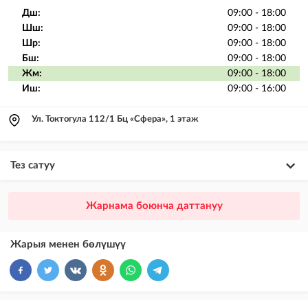
Дш:
09:00 - 18:00
Шш:
09:00 - 18:00
Шр:
09:00 - 18:00
Бш:
09:00 - 18:00
Жм:
09:00 - 18:00
Иш:
09:00 - 16:00
Ул. Токтогула 112/1 Бц «Сфера», 1 этаж
Тез сатуу
×
20
ПРЕМИУМ
Жарнама боюнча даттануу
VIP жарыялардын үстүнө жарыя жайгаштыруу + Instagramдагы акы
төлөнүүчү жарнама
Жарыя менен бөлүшүү
×
10
VIP
бекер жарыялардын үстүнө жарыя жайгаштыруу
×
5
ТОП