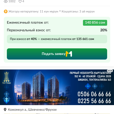
1002
4
·
Жогору көтөрүлгөнү: 11 күн мурун
Кошулганы: 3 ай мурун
Ежемесячный платеж от:
140 856 сом
Первоначальный взнос от:
20%
При взносе
от 40%
— ежемесячный платеж
от 135 661 сом
Подать заявку
Кожомкул а., Шевченко/Фрунзе