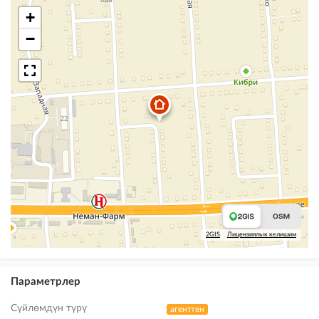
+
−
2GIS
Лицензиялык келишим
Параметрлер
Сүйлөмдүн түрү
агенттен