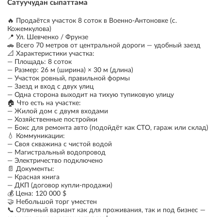
Сатуучудан сыпаттама
🔥 Продаётся участок 8 соток в Военно-Антоновке (с.
Кожемкулова)
📍 Ул. Шевченко / Фрунзе
🚗 Всего 70 метров от центральной дороги — удобный заезд
📐 Характеристики участка:
— Площадь: 8 соток
— Размер: 26 м (ширина) × 30 м (длина)
— Участок ровный, правильной формы
— Заезд и вход с двух улиц
— Одна сторона выходит на тихую тупиковую улицу
🏠 Что есть на участке:
— Жилой дом с двумя входами
— Хозяйственные постройки
— Бокс для ремонта авто (подойдёт как СТО, гараж или склад)
💧 Коммуникации:
— Своя скважина с чистой водой
— Магистральный водопровод
— Электричество подключено
📄 Документы:
— Красная книга
— ДКП (договор купли-продажи)
💰 Цена: 120 000 $
🤝 Небольшой торг уместен
📞 Отличный вариант как для проживания, так и под бизнес —