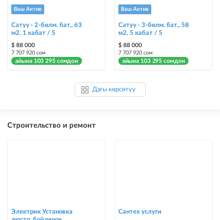
Ваш Актив
Ваш Актив
Сатуу · 2-бөлм. бат., 63
Сатуу · 3-бөлм. бат., 58
м2, 1 кабат / 5
м2, 5 кабат / 5
$ 88 000
$ 88 000
7 707 920 сом
7 707 920 сом
айына 103 295 сомдон
айына 103 295 сомдон
Дагы көрсөтүү
Строительство и ремонт
Электрик Установка
Сантех услуги
люстр, бойлеров,