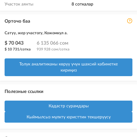
Участок аянты
8 соткалар
Орточо баа
Сатуу, жер участогу, Кожомкул а.
$ 70 043
6 135 066 сом
$ 10 731/сотка
939 928 сом/сотка
Толук аналитиканы көрүү үчүн шахсий кабинетке
кириңиз
Полезные ссылки
Кадастр сурамдары
Кыймылсыз мүлктү юристтин текшерүүсү