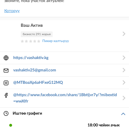
звоните, пока участок актуален!
Которуу
Ваш Актив
бизнесте 291 жарыя
Пикир калтыруу
https://vashaktiv.kg
vashaktiv25@gmail.com
@MTBoaXp6aHFxeG12MQ
@https://www.facebook.com/share/1Bbtijvr7y/?mibextid
=wwXIfr
Иштөө графиги
18:00 чейин ачык