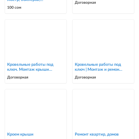
Договорная
счётчиков, автоматов
100 сом
0700303090
Кровельные работы под
Кровельные работы под
ключ. Монтаж крыши
ключ | Монтаж и ремонт
для частных домов и
крыш | Опытная бригада
Договорная
Договорная
коттеджей
Кроем крыши
Ремонт квартир, домов