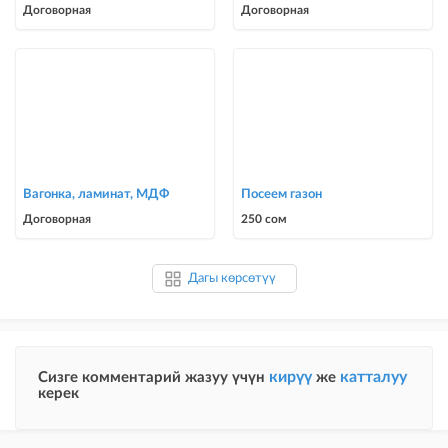
Договорная
Договорная
Вагонка, ламинат, МДФ
Посеем газон
Договорная
250 сом
Дагы көрсөтүү
кирүү
катталуу
Сизге комментарий жазуу үчүн
же
керек