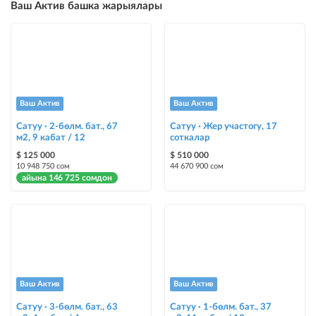
Ваш Актив башка жарыялары
бекер жарыялардын үстүнө жарыя жайгаштыруу (VIPтен кийин)
Instagram Пост
@house_kg Instagram аккаунтуна жана Telegram каналына жарыя
жайгаштыруу
Instagram Промо
Ваш Актив
Ваш Актив
@house_kg Instagram аккаунтуна жана Telegram каналына жарыя
жайгаштыруу + Instagramдагы акы төлөнүүчү жарнама
Сатуу · 2-бөлм. бат., 67
Сатуу · Жер участогу, 17
м2, 9 кабат / 12
соткалар
Түс менен белгилөө
$ 125 000
$ 510 000
10 948 750 сом
44 670 900 сом
жарыялардын арасында башка түстө бөлүп көрсөтүлөт
айына 146 725 сомдон
Авто UP
жарыяны автоматтык түрдө жогору көтөрүү
Шашылыш
жарыя "Шашылыш" деген белги менен коюлат + "Шашылыш"
бөлүмүндө көрсөтүлөт
Ваш Актив
Ваш Актив
Сатуу · 3-бөлм. бат., 63
Сатуу · 1-бөлм. бат., 37
Чаптамалар