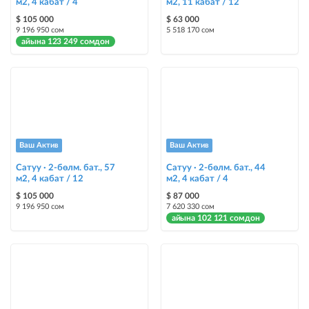
м2, 4 кабат / 4
м2, 11 кабат / 12
Опциялары бар жаркыраган стикерлер сиздин мүлкүңүздү
$ 105 000
$ 63 000
башкалардан өзгөчөлөнтүп, аны тезирээк сатууга жардам берет
9 196 950 сом
5 518 170 сом
айына 123 249 сомдон
Ваш Актив
Ваш Актив
Сатуу · 2-бөлм. бат., 57
Сатуу · 2-бөлм. бат., 44
м2, 4 кабат / 12
м2, 4 кабат / 4
$ 105 000
$ 87 000
9 196 950 сом
7 620 330 сом
айына 102 121 сомдон