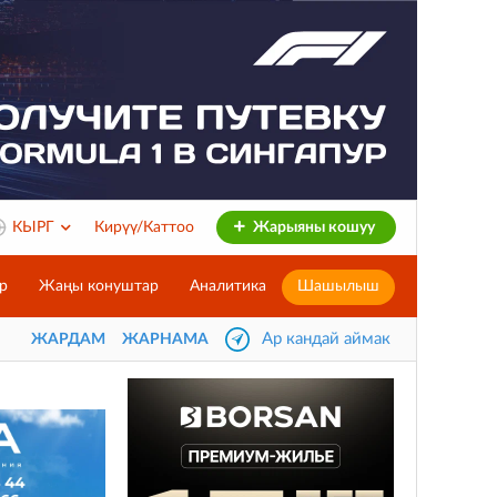
КЫРГ
Кирүү/Каттоо
Жарыяны кошуу
р
Жаңы конуштар
Аналитика
Шашылыш
Ар кандай аймак
ЖАРДАМ
ЖАРНАМА