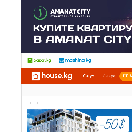
Сатуу
Ижара
К