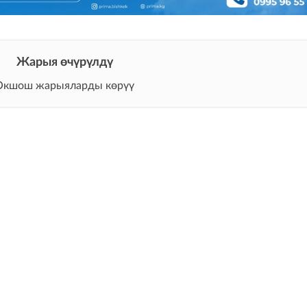
Жарыя өчүрүлдү
Окшош жарыяларды көрүү