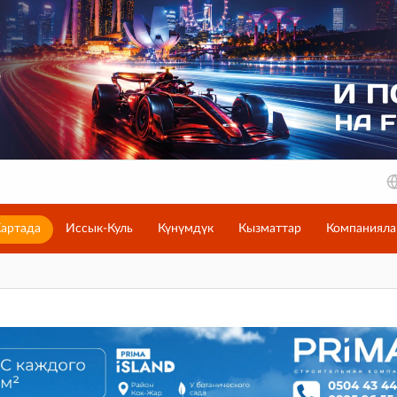
артада
Иссык-Куль
Күнүмдүк
Кызматтар
Компанияла