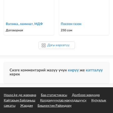
Вагонка, ламинат, МДФ
Посеем газон
Договорная
250 сом
Дагы көрсөтүү
кирүү
катталуу
Сизге комментарий жазуу үчүн
же
керек
House.kg-де жарнама
Баа статистикасы
Долбоор жөнүндө
Кайтарым байланыш
Колдонуучулар макулдашуусу
Купуялык
саясаты
Жардам
Бишкектин Райондору