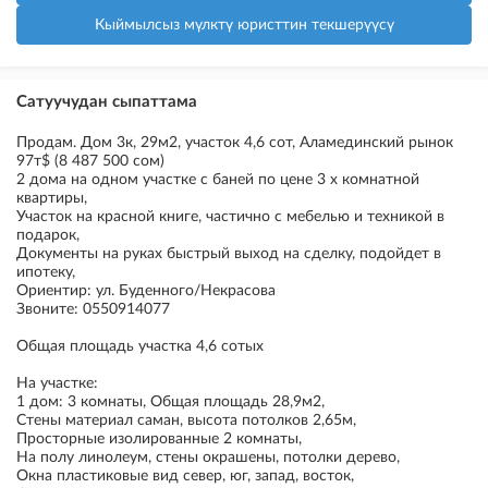
Кыймылсыз мүлктү юристтин текшерүүсү
Сатуучудан сыпаттама
Продам. Дом 3к, 29м2, участок 4,6 сот, Аламединский рынок
97т$ (8 487 500 сом)
2 дома на одном участке с баней по цене 3 х комнатной
квартиры,
Участок на красной книге, частично с мебелью и техникой в
подарок,
Документы на руках быстрый выход на сделку, подойдет в
ипотеку,
Ориентир: ул. Буденного/Некрасова
Звоните: 0550914077
Общая площадь участка 4,6 сотых
На участке:
1 дом: 3 комнаты, Общая площадь 28,9м2,
Стены материал саман, высота потолков 2,65м,
Просторные изолированные 2 комнаты,
На полу линолеум, стены окрашены, потолки дерево,
Окна пластиковые вид север, юг, запад, восток,