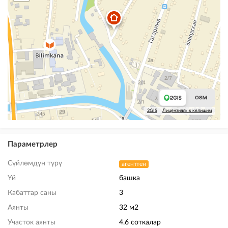
2GIS
Лицензиялык келишим
Параметрлер
Сүйлөмдүн түрү
агенттен
Үй
башка
Кабаттар саны
3
Аянты
32 м2
Участок аянты
4.6 соткалар