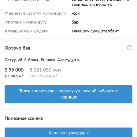
техникалык күбөлүк
Мөөнөтүн узартуу мүмкүндүгү
жок
Ипотека мүмкүндүгү
бар
Алмашуу мүмкүндүгү
алмашуу сунушталбайт
Орточо баа
Сатуу, үй, 3-бөлм., Бишкек, Аламүдүн а.
$ 95 000
8 321 050 сом
2
2
$ 1 847/м
161 779 сом/м
Толук аналитиканы көрүү үчүн шахсий кабинетке
кириңиз
Полезные ссылки
Кадастр сурамдары