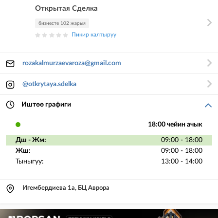
Открытая Сделка
бизнесте 102 жарыя
Пикир калтыруу
rozakalmurzaevaroza@gmail.com
@otkrytaya.sdelka
Иштөө графиги
18:00 чейин ачык
Дш - Жм:
09:00 - 18:00
Жш:
09:00 - 18:00
Тыныгуу:
13:00 - 14:00
Игембердиева 1а, БЦ Аврора