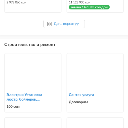
2 978 060 сом
11 123 930 сом
айына 149 073 сомдон
Дагы көрсөтүү
Строительство и ремонт
Электрик Установка
Сантех услуги
люстр, бойлеров,
Договорная
счётчиков, автоматов
100 сом
0700303090