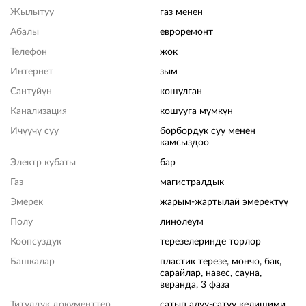
Жылытуу
газ менен
Абалы
евроремонт
Телефон
жок
Интернет
зым
Сантүйүн
кошулган
Канализация
кошууга мүмкүн
Ичүүчү суу
борбордук суу менен
камсыздоо
Электр кубаты
бар
Газ
магистралдык
Эмерек
жарым-жартылай эмеректүү
Полу
линолеум
Коопсуздук
терезелеринде торлор
Башкалар
пластик терезе, мончо, бак,
сарайлар, навес, сауна,
веранда, 3 фаза
Титулдук документтер
сатып алуу-сатуу келишими,