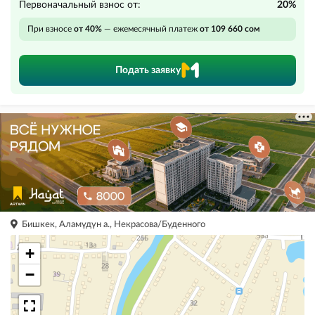
Первоначальный взнос от:
20%
При взносе
от 40%
— ежемесячный платеж
от 109 660 сом
Подать заявку
Бишкек, Аламүдүн а., Некрасова/Буденного
+
−