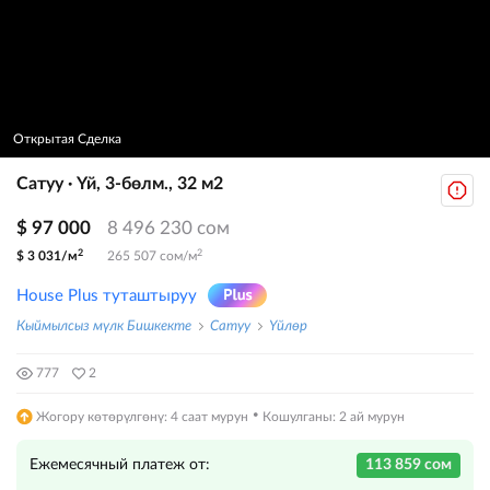
Открытая Сделка
Сатуу · Үй, 3-бөлм., 32 м2
$ 97 000
8 496 230 сом
2
2
$ 3 031/м
265 507 сом/м
House Plus туташтыруу
Кыймылсыз мүлк Бишкекте
Сатуу
Үйлөр
777
2
·
Жогору көтөрүлгөнү: 4 саат мурун
Кошулганы: 2 ай мурун
Ежемесячный платеж от:
113 859 сом