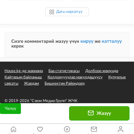
Дагы көрсөтүү
кирүү
катталуу
Сизге комментарий жазуу үчүн
же
керек
House.kg-де жарнама
Баа статистикасы
Долбоор жөнүндө
Кайтарым байланыш
Колдонуучулар макулдашуусу
Купуялык
саясаты
Жардам
Бишкектин Райондору
© 2019-2026 "Сэвэн Медиа Групп" ЖЧК
Чалуу
Жазуу