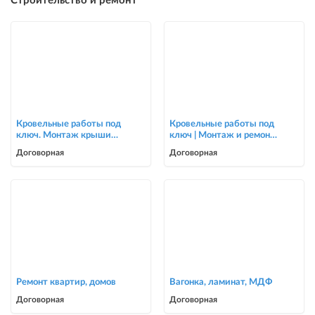
Строительство и ремонт
Кровельные работы под
Кровельные работы под
ключ. Монтаж крыши
ключ | Монтаж и ремонт
для частных домов и
крыш | Опытная бригада
Договорная
Договорная
коттеджей
Ремонт квартир, домов
Вагонка, ламинат, МДФ
Договорная
Договорная