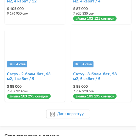
м2, 4 кабат / 12
м2, 4 кабат / 4
$ 105 000
$ 87 000
9 196 950 сом
7 620 330 сом
айына 102 121 сомдон
Ваш Актив
Ваш Актив
Сатуу · 2-бөлм. бат., 63
Сатуу · 3-бөлм. бат., 58
м2, 1 кабат / 5
м2, 5 кабат / 5
$ 88 000
$ 88 000
7 707 920 сом
7 707 920 сом
айына 103 295 сомдон
айына 103 295 сомдон
Дагы көрсөтүү