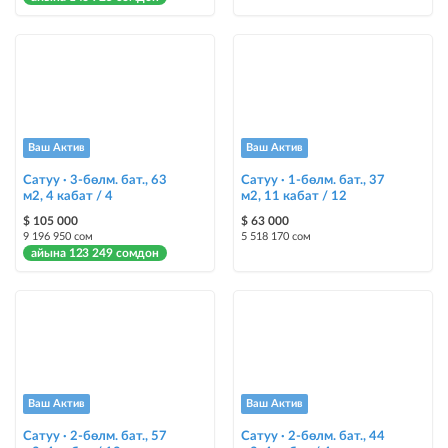
Авто UP
жарыяны автоматтык түрдө жогору көтөрүү
Шашылыш
жарыя "Шашылыш" деген белги менен коюлат + "Шашылыш"
бөлүмүндө көрсөтүлөт
Ваш Актив
Ваш Актив
Сатуу · 3-бөлм. бат., 63
Сатуу · 1-бөлм. бат., 37
Чаптамалар
м2, 4 кабат / 4
м2, 11 кабат / 12
Опциялары бар жаркыраган стикерлер сиздин мүлкүңүздү
$ 105 000
$ 63 000
башкалардан өзгөчөлөнтүп, аны тезирээк сатууга жардам берет
9 196 950 сом
5 518 170 сом
айына 123 249 сомдон
Ваш Актив
Ваш Актив
Сатуу · 2-бөлм. бат., 57
Сатуу · 2-бөлм. бат., 44