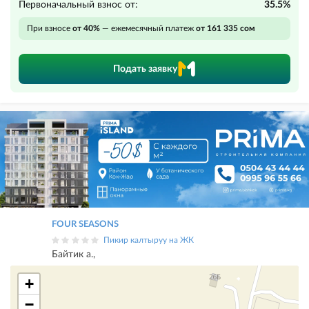
Первоначальный взнос от:
35.5%
При взносе
от 40%
— ежемесячный платеж
от 161 335 сом
Подать заявку
FOUR SEASONS
Пикир калтыруу на ЖК
Байтик а.,
+
−