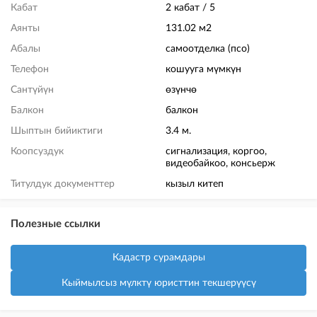
Кабат
2 кабат / 5
Аянты
131.02 м2
Абалы
самоотделка (псо)
Телефон
кошууга мүмкүн
Сантүйүн
өзүнчө
Балкон
балкон
Шыптын бийиктиги
3.4 м.
Коопсуздук
сигнализация, коргоо,
видеобайкоо, консьерж
Титулдук документтер
кызыл китеп
Полезные ссылки
Кадастр сурамдары
Кыймылсыз мүлктү юристтин текшерүүсү