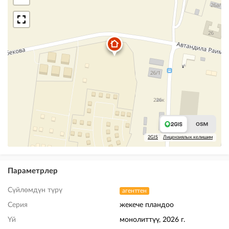
2GIS
Лицензиялык келишим
Параметрлер
Сүйлөмдүн түрү
агенттен
Серия
жекече пландоо
Үй
монолиттүү, 2026 г.