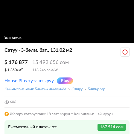
Ваш Актив
Сатуу · 3-бөлм. бат., 131.02 м2
$ 176 877
15 492 656 сом
2
2
$ 1 350/м
118 246 сом/м
House Plus туташтыруу
Кыймылсыз мүлк Байтик айылында
Сатуу
Батирлер
606
·
Жогору көтөрүлгөнү: 18 саат мурун
Кошулганы: 1 ай мурун
Ежемесячный платеж от:
167 514 сом