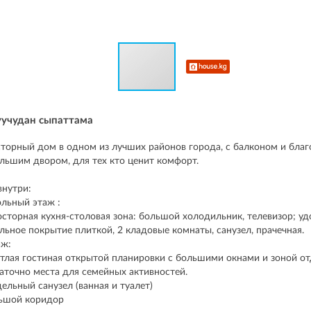
уучудан сыпаттама
торный дом в одном из лучших районов города, с балконом и бла
льшим двором, для тех кто ценит комфорт.
внутри:
льный этаж :
осторная кухня-столовая зона: большой холодильник, телевизор; у
льное покрытие плиткой, 2 кладовые комнаты, санузел, прачечная.
аж:
етлая гостиная открытой планировки с большими окнами и зоной от
аточно места для семейных активностей.
дельный санузел (ванная и туалет)
ьшой коридор