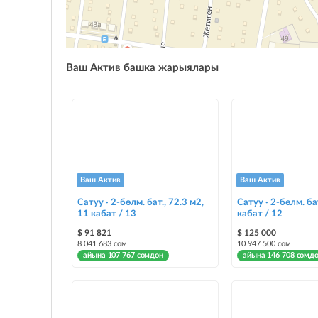
Ваш Актив башка жарыялары
Ваш Актив
Ваш Актив
Сатуу · 2-бөлм. бат., 72.3 м2,
Сатуу · 2-бөлм. бат
11 кабат / 13
кабат / 12
$ 91 821
$ 125 000
8 041 683 сом
10 947 500 сом
айына 107 767 сомдон
айына 146 708 сомд