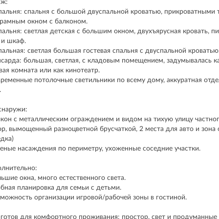
аж:
спальня: спальня с большой двуспальной кроватью, прикроватными
рамным окном с балконом.
спальня: светлая детская с большим окном, двухъярусная кровать, 
 и шкаф.
спальная: светлая большая гостевая спальня с двуспальной кроватью
нсарда: большая, светлая, с кладовым помещением, задумывалась к
вая комната или как кинотеатр.
временные потолочные светильники по всему дому, аккуратная отде
.
снаружи:
лкон с металлическим ограждением и видом на тихую улицу частног
ор, вымощенный разноцветной брусчаткой, 2 места для авто и зона
едка)
леные насаждения по периметру, ухоженные соседние участки.
лнительно:
льшие окна, много естественного света.
обная планировка для семьи с детьми.
зможность организации игровой/рабочей зоны в гостиной.
готов для комфортного проживания: простор, свет и продуманные 