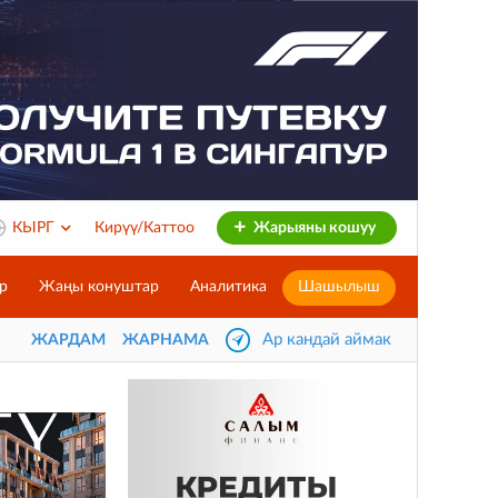
КЫРГ
Кирүү/Каттоо
Жарыяны кошуу
р
Жаңы конуштар
Аналитика
Шашылыш
Ар кандай аймак
ЖАРДАМ
ЖАРНАМА