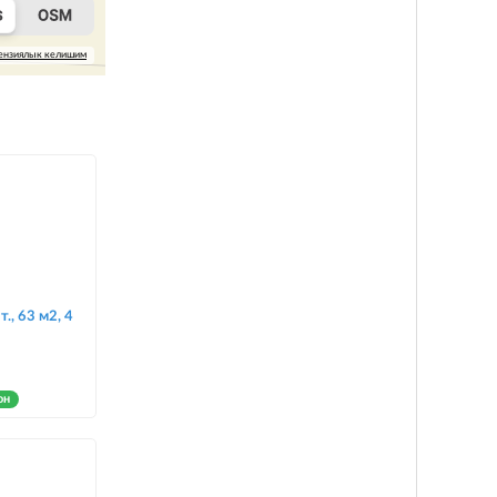
ензиялык келишим
т., 63 м2, 4
он