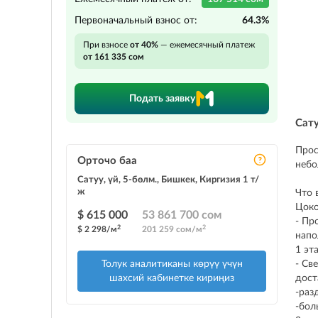
Первоначальный взнос от:
64.3%
При взносе
от 40%
— ежемесячный платеж
от 161 335 сом
Подать заявку
Сат
Прос
Орточо баа
небо
Сатуу, үй, 5-бөлм., Бишкек, Киргизия 1 т/
ж
Что 
Цоко
$ 615 000
53 861 700 сом
- Пр
2
2
$ 2 298/м
201 259 сом/м
напо
1 эт
Толук аналитиканы көрүү үчүн
- Св
шахсий кабинетке кириңиз
дост
-раз
-бол