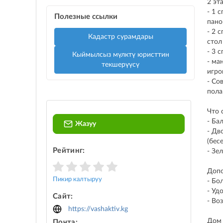
2 эт
- 1 
Полезные ссылки
пано
- 2 
Кадастр сурамдары
стол
- 3 
Кыймылсыз мүлктү юристтин
- ма
текшерүүсү
игро
- Со
пола
Что 
- Ба
Жазуу
- Дв
(бес
Рейтинг:
- Зе
Допо
Пикир калтыруу
- Бо
- Уд
Сайт:
- Во
https://vashaktiv.kg
Дом 
Почта: