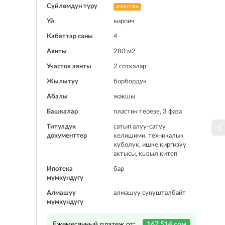
Сүйлөмдүн түрү
агенттен
Үй
кирпич
Кабаттар саны
4
Аянты
280 м2
Участок аянты
2 соткалар
Жылытуу
борбордук
Абалы
жакшы
Башкалар
пластик терезе, 3 фаза
Титулдук
сатып алуу-сатуу
документтер
келишими, техникалык
күбөлүк, ишке киргизүү
актысы, кызыл китеп
Ипотека
бар
мүмкүндүгү
Алмашуу
алмашуу сунушталбайт
мүмкүндүгү
Ежемесячный платеж от:
167 514 сом