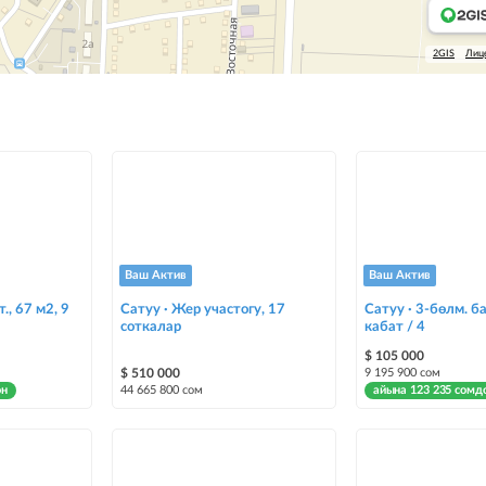
2GIS
Лиц
Ваш Актив
Ваш Актив
., 67 м2, 9
Сатуу · Жер участогу, 17
Сатуу · 3-бөлм. ба
соткалар
кабат / 4
$ 105 000
$ 510 000
9 195 900 сом
он
44 665 800 сом
айына 123 235 сомд