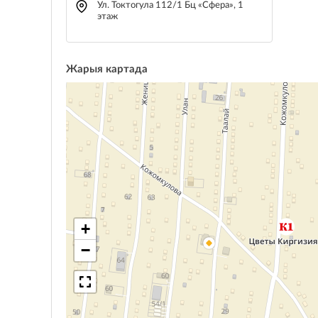
Ул. Токтогула 112/1 Бц «Сфера», 1
этаж
Жарыя картада
+
−