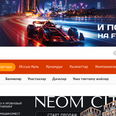
артада
Иссык-Куль
Күнүмдүк
Кызматтар
Компанияла
Бөлмөлөр
Участкалар
Дачалар
Унаа токтоочу жайлар