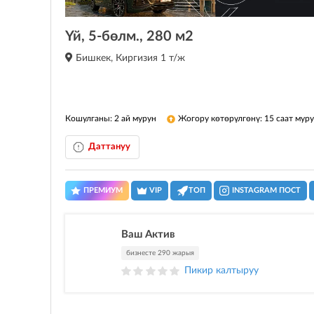
Үй, 5-бөлм., 280 м2
Бишкек, Киргизия 1 т/ж
Кошулганы: 2 ай мурун
Жогору көтөрүлгөнү: 15 саат мур
Даттануу
ПРЕМИУМ
VIP
ТОП
INSTAGRAM ПОСТ
Ваш Актив
бизнесте 290 жарыя
Пикир калтыруу