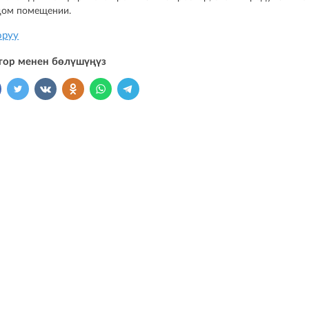
дом помещении.
оруу
тор менен бөлүшүңүз