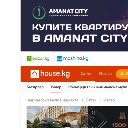
Сатуу
Ижара
К
Батирлер
Үйлөр
Коммерциялык кыймылсыз мүлк
Кыймылсыз мүлк Бишкекте
Сатуу
Үйлөр