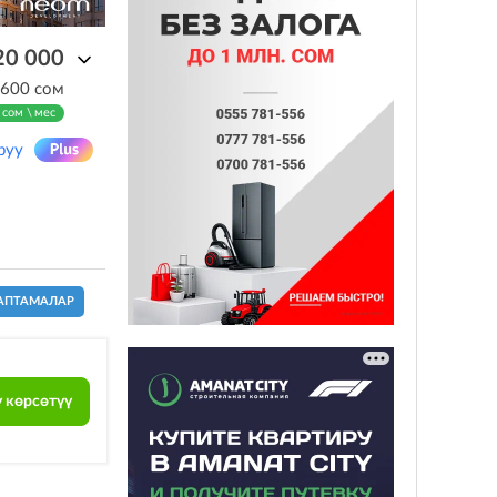
20 000
 600 сом
 сом \ мес
руу
АПТАМАЛАР
 көрсөтүү