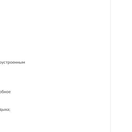
гоустроенным
добное
дыха;