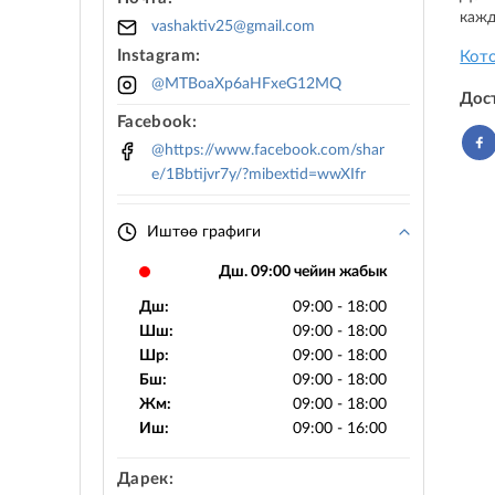
каж
vashaktiv25@gmail.com
Instagram:
Кот
@MTBoaXp6aHFxeG12MQ
Дос
Facebook:
@https://www.facebook.com/shar
e/1Bbtijvr7y/?mibextid=wwXIfr
Иштөө графиги
Дш. 09:00 чейин жабык
Дш:
09:00 - 18:00
Шш:
09:00 - 18:00
Шр:
09:00 - 18:00
Бш:
09:00 - 18:00
Жм:
09:00 - 18:00
Иш:
09:00 - 16:00
Дарек: