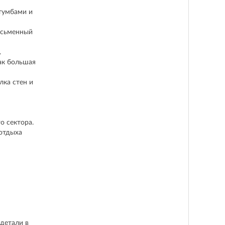
 тумбами и
письменный
.
ак большая
лка стен и
о сектора.
 отдыха
детали в