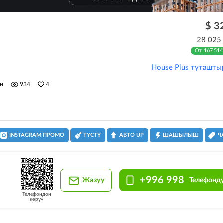
$ 3
28 025
От 167 514
House Plus туташты
ун
934
4
INSTAGRAM ПРОМО
ТҮСТҮ
АВТО UP
ШАШЫЛЫШ
Ч
+996 998
Жазуу
Телефонду
Телефондон
көрүү