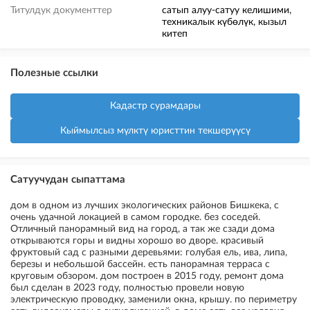
Титулдук документтер
сатып алуу-сатуу келишими,
техникалык күбөлүк, кызыл
китеп
Полезные ссылки
Кадастр сурамдары
Кыймылсыз мүлктү юристтин текшерүүсү
Сатуучудан сыпаттама
дом в одном из лучших экологических районов Бишкека, с
очень удачной локацией в самом городке. без соседей.
Отличный панорамный вид на город, а так же сзади дома
открываются горы и видны хорошо во дворе. красивый
фруктовый сад с разными деревьями: голубая ель, ива, липа,
березы и небольшой бассейн. есть панорамная терраса с
круговым обзором. дом построен в 2015 году, ремонт дома
был сделан в 2023 году, полностью провели новую
электрическую проводку, заменили окна, крышу. по периметру