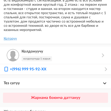
есть видеокамеры с сигнализацией. в доме есть все условия
для комфортной жизни круглый год. 2 этажа : на первом кухня
и гостинная - студия и ванная. на втором находится мастер
спальня, все открытое пространство, и есть теплый подвал с 1
спальней для гостей, постирочная, сауна и душевая с
туалетом. дом продается частично со встроенной мебелью и
со встроенной техникой. во дворе есть все для барбекю и
казанных мероприятий.
Которуу
Колдонуучу
колдонуучуда 1 жарыя
+(996) 999 95-92-XX
Тез сатуу
×
20
ПРЕМИУМ
Жарнама боюнча даттануу
VIP жарыялардын үстүнө жарыя жайгаштыруу + Instagramдагы акы
төлөнүүчү жарнама