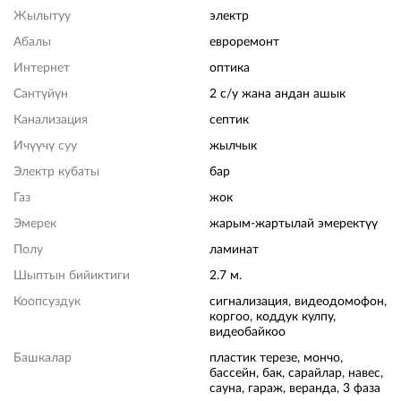
Жылытуу
электр
Абалы
евроремонт
Интернет
оптика
Сантүйүн
2 с/у жана андан ашык
Канализация
септик
Ичүүчү суу
жылчык
Электр кубаты
бар
Газ
жок
Эмерек
жарым-жартылай эмеректүү
Полу
ламинат
Шыптын бийиктиги
2.7 м.
Коопсуздук
сигнализация, видеодомофон,
коргоо, коддук кулпу,
видеобайкоо
Башкалар
пластик терезе, мончо,
бассейн, бак, сарайлар, навес,
сауна, гараж, веранда, 3 фаза