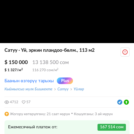
Сатуу · Үй, эркин пландоо-бөлм., 113 м2
$ 150 000
13 138 500 сом
2
2
$ 1 327/м
116 270 сом/м
Баанын өзгөрүү тарыхы
Кыймылсыз мүлк Бишкекте
Сатуу
Үйлөр
4712
57
·
Жогору көтөрүлгөнү: 21 саат мурун
Кошулганы: 3 ай мурун
Ежемесячный платеж от:
167 514 сом