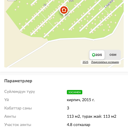
2GIS
Лицензиялык келишим
Параметрлер
Сүйлөмдүн түрү
ээсинен
Үй
кирпич, 2015 г.
Кабаттар саны
3
Аянты
113 м2, турак жай: 113 м2
Участок аянты
4.8 соткалар