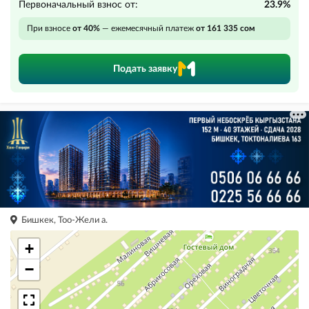
Первоначальный взнос от:
23.9%
При взносе
от 40%
— ежемесячный платеж
от 161 335 сом
Подать заявку
Бишкек, Тоо-Жели а.
+
−