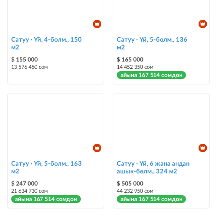
Шашылыш
жарыя "Шашылыш" деген белги менен коюлат + "Шашылыш"
бөлүмүндө көрсөтүлөт
Сатуу · Үй, 4-бөлм., 150
Сатуу · Үй, 5-бөлм., 136
Чаптамалар
м2
м2
Опциялары бар жаркыраган стикерлер сиздин мүлкүңүздү
$ 155 000
$ 165 000
башкалардан өзгөчөлөнтүп, аны тезирээк сатууга жардам берет
13 576 450 сом
14 452 350 сом
айына 167 514 сомдон
Сатуу · Үй, 5-бөлм., 163
Сатуу · Үй, 6 жана андан
м2
ашык-бөлм., 324 м2
$ 247 000
$ 505 000
21 634 730 сом
44 232 950 сом
айына 167 514 сомдон
айына 167 514 сомдон