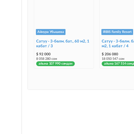
Айнура Убышева
IRBIS Family Resort
Сатуу · 3-бөлм. бат., 60 м2, 1
Сатуу · 3-бөлм. б
кабат / 3
м2, 1 кабат / 4
$ 92 000
$ 206 080
8 058 280 сом
18 050 547 сом
айына 107 990 сомдон
айына 167 514 сом