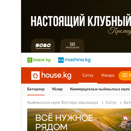
Сатуу
Ижара
К
Батирлер
Үйлөр
Коммерциялык кыймылсыз мүлк
Кыймылсыз мүлк Бостери айылында
Сатуу
Бат