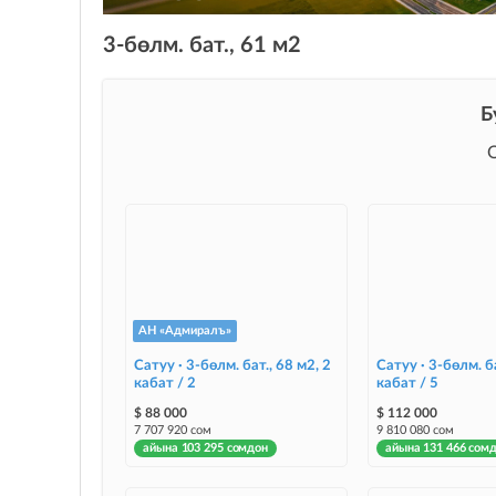
3-бөлм. бат., 61 м2
Б
АН «Адмиралъ»
Сатуу · 3-бөлм. бат., 68 м2, 2
Сатуу · 3-бөлм. ба
кабат / 2
кабат / 5
$ 88 000
$ 112 000
7 707 920 сом
9 810 080 сом
айына 103 295 сомдон
айына 131 466 сом