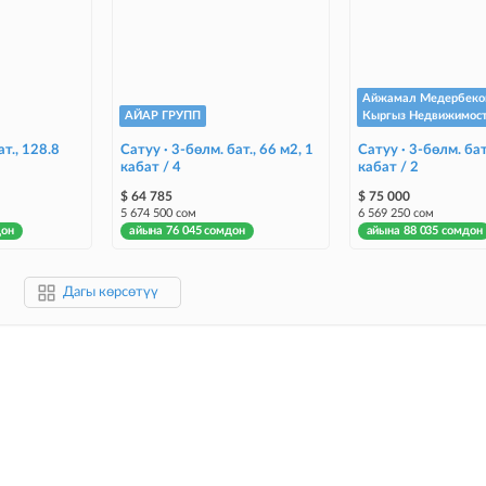
Айжамал Медербеко
АЙАР ГРУПП
Кыргыз Недвижимос
ат., 128.8
Сатуу · 3-бөлм. бат., 66 м2, 1
Сатуу · 3-бөлм. бат
кабат / 4
кабат / 2
$ 64 785
$ 75 000
5 674 500 сом
6 569 250 сом
дон
айына 76 045 сомдон
айына 88 035 сомдон
Дагы көрсөтүү