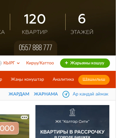
КЫРГ
Кирүү/Каттоо
Жарыяны кошуу
р
Жаңы конуштар
Аналитика
Шашылыш
Ар кандай аймак
ЖАРДАМ
ЖАРНАМА