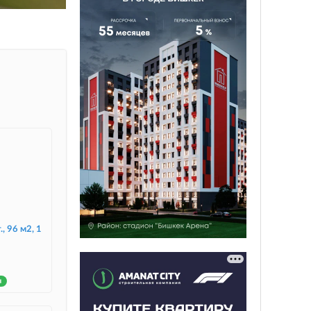
., 96 м2, 1
н