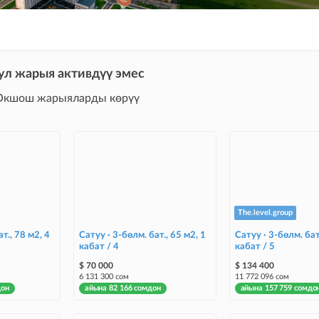
ул жарыя активдүү эмес
Окшош жарыяларды көрүү
The.level.group
т., 78 м2, 4
Сатуу · 3-бөлм. бат., 65 м2, 1
Сатуу · 3-бөлм. бат
кабат / 4
кабат / 5
$ 70 000
$ 134 400
6 131 300 сом
11 772 096 сом
дон
айына 82 166 сомдон
айына 157 759 сомдо