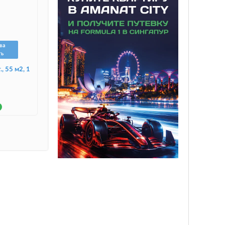
ва
ть
., 55 м2, 1