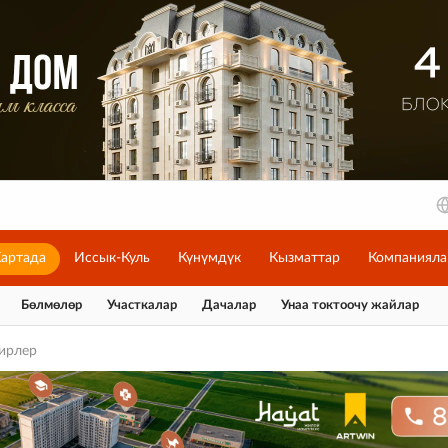
артада
Иссык-Куль
Күнүмдүк
Кызматтар
Компанияла
Бөлмөлөр
Участкалар
Дачалар
Унаа токтоочу жайлар
ирлер