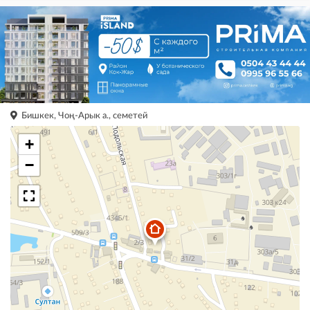
Бишкек, Чоң-Арык а., семетей
+
−