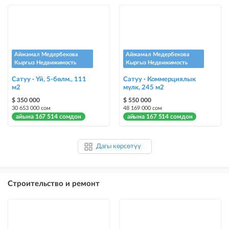
Айжамал Медербекова
Айжамал Медербекова
Кыргыз Недвижимость
Кыргыз Недвижимость
Сатуу · Үй, 5-бөлм., 111
Сатуу · Коммерциялык
м2
мүлк, 245 м2
$ 350 000
$ 550 000
30 653 000 сом
48 169 000 сом
айына 167 514 сомдон
айына 167 514 сомдон
Дагы көрсөтүү
Строительство и ремонт