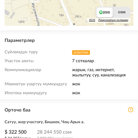
2GIS
Лицензиялык келишим
Параметрлер
Сүйлөмдүн түрү
агенттен
Участок аянты
7 соткалар
Коммуникациялар
жарык, газ, интернет,
жылытуу, суу, канализация
Мөөнөтүн узартуу мүмкүндүгү
жок
Ипотека мүмкүндүгү
жок
Орточо баа
Сатуу, жер участогу, Бишкек, Чоң-Арык а.
$ 322 500
28 244 550 сом