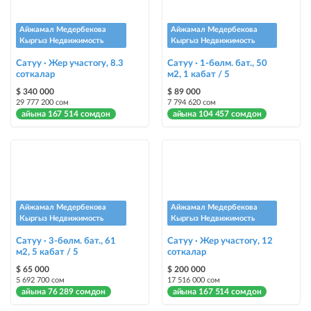
жарыя "Шашылыш" деген белги менен коюлат + "Шашылыш"
бөлүмүндө көрсөтүлөт
Айжамал Медербекова
Айжамал Медербекова
Кыргыз Недвижимость
Кыргыз Недвижимость
Чаптамалар
Сатуу · Жер участогу, 8.3
Сатуу · 1-бөлм. бат., 50
соткалар
Опциялары бар жаркыраган стикерлер сиздин мүлкүңүздү
м2, 1 кабат / 5
башкалардан өзгөчөлөнтүп, аны тезирээк сатууга жардам берет
$ 340 000
$ 89 000
29 777 200 сом
7 794 620 сом
айына 167 514 сомдон
айына 104 457 сомдон
Айжамал Медербекова
Айжамал Медербекова
Кыргыз Недвижимость
Кыргыз Недвижимость
Сатуу · 3-бөлм. бат., 61
Сатуу · Жер участогу, 12
м2, 5 кабат / 5
соткалар
$ 65 000
$ 200 000
5 692 700 сом
17 516 000 сом
айына 76 289 сомдон
айына 167 514 сомдон