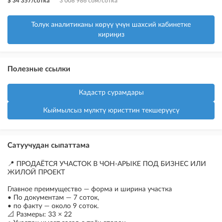
$ 34 357/сотка
3 008 986 сом/сотка
Толук аналитиканы көрүү үчүн шахсий кабинетке
кириңиз
Полезные ссылки
Кадастр сурамдары
Кыймылсыз мүлктү юристтин текшерүүсү
Сатуучудан сыпаттама
📍 ПРОДАЁТСЯ УЧАСТОК В ЧОН-АРЫКЕ ПОД БИЗНЕС ИЛИ
ЖИЛОЙ ПРОЕКТ
Главное преимущество — форма и ширина участка
• По документам — 7 соток,
• по факту — около 9 соток.
📐 Размеры: 33 × 22