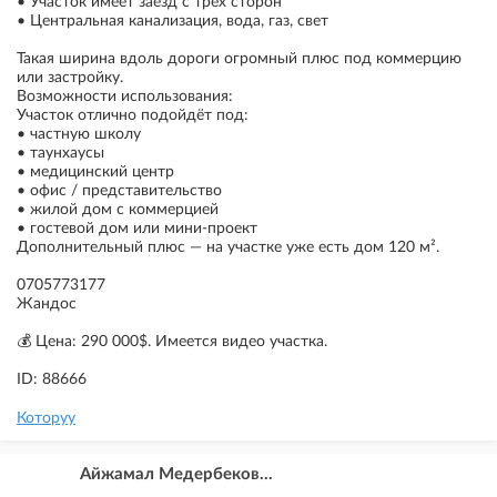
• Участок имеет заезд с трёх сторон
• Центральная канализация, вода, газ, cвет
Такая ширина вдоль дороги огромный плюс под коммерцию
или застройку.
Возможности использования:
Участок отлично подойдёт под:
• частную школу
• таунхаусы
• медицинский центр
• офис / представительство
• жилой дом с коммерцией
• гостевой дом или мини-проект
Дополнительный плюс — на участке уже есть дом 120 м².
0705773177
Жандос
💰 Цена: 290 000$. Имеется видео участка.
ID: 88666
Которуу
Айжамал Медербеков...