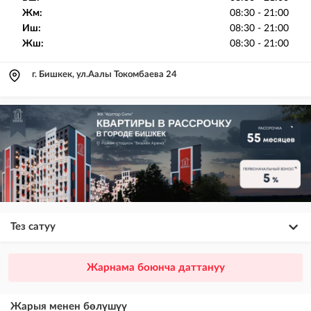
Жм:
08:30 - 21:00
Иш:
08:30 - 21:00
Жш:
08:30 - 21:00
г. Бишкек, ул.Аалы Токомбаева 24
Тез сатуу
×
20
ПРЕМИУМ
Жарнама боюнча даттануу
VIP жарыялардын үстүнө жарыя жайгаштыруу + Instagramдагы акы
төлөнүүчү жарнама
Жарыя менен бөлүшүү