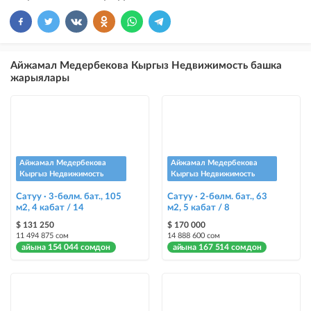
×
10
VIP
бекер жарыялардын үстүнө жарыя жайгаштыруу
×
5
ТОП
Айжамал Медербекова Кыргыз Недвижимость башка
бекер жарыялардын үстүнө жарыя жайгаштыруу (VIPтен кийин)
жарыялары
Instagram Пост
@house_kg Instagram аккаунтуна жана Telegram каналына жарыя
жайгаштыруу
Instagram Промо
Айжамал Медербекова
Айжамал Медербекова
@house_kg Instagram аккаунтуна жана Telegram каналына жарыя
Кыргыз Недвижимость
Кыргыз Недвижимость
жайгаштыруу + Instagramдагы акы төлөнүүчү жарнама
Сатуу · 3-бөлм. бат., 105
Сатуу · 2-бөлм. бат., 63
м2, 4 кабат / 14
м2, 5 кабат / 8
Түс менен белгилөө
$ 131 250
$ 170 000
жарыялардын арасында башка түстө бөлүп көрсөтүлөт
11 494 875 сом
14 888 600 сом
айына 154 044 сомдон
айына 167 514 сомдон
Авто UP
жарыяны автоматтык түрдө жогору көтөрүү
Шашылыш