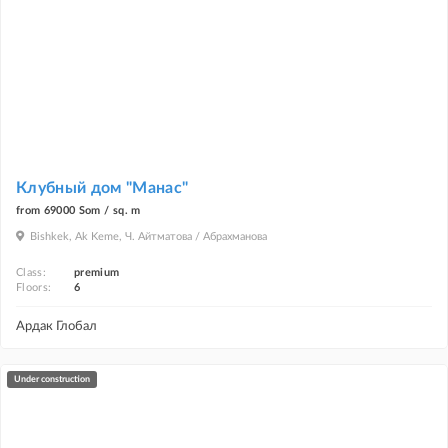
Клубный дом "Манас"
from 69000 Som / sq. m
Bishkek, Ak Keme, Ч. Айтматова / Абрахманова
Class:
premium
Floors:
6
Ардак Глобал
under construction