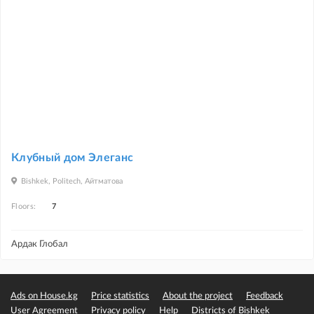
Клубный дом Элеганс
Bishkek, Politech, Айтматова
Floors:
7
Ардак Глобал
Ads on House.kg
Price statistics
About the project
Feedback
User Agreement
Privacy policy
Help
Districts of Bishkek