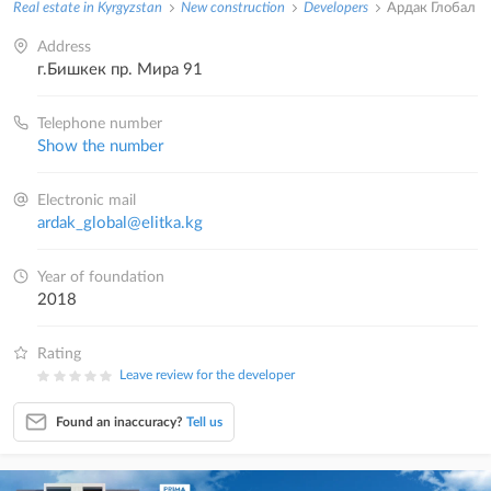
Real estate in Kyrgyzstan
New construction
Developers
Ардак Глобал
Address
г.Бишкек пр. Мира 91
Telephone number
Show the number
Electronic mail
ardak_global@elitka.kg
Year of foundation
2018
Rating
Leave review for the developer
Found an inaccuracy?
Tell us