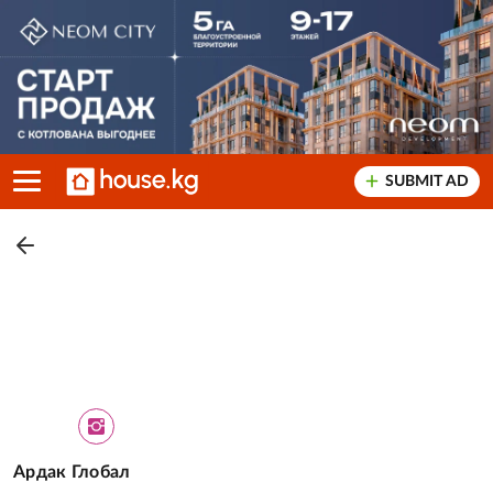
SUBMIT AD
Ардак Глобал