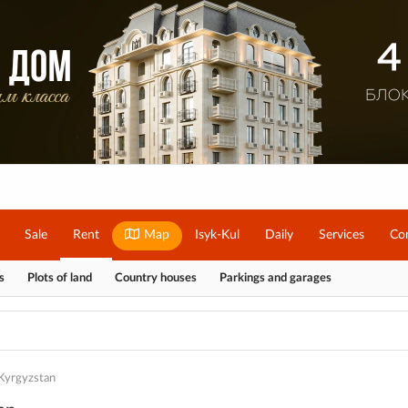
Sale
Rent
Map
Isyk-Kul
Daily
Services
Co
s
Plots of land
Country houses
Parkings and garages
 Kyrgyzstan