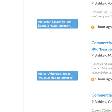
Bishkek, V
Исанова, 41 -
свой сан узел I
Айжамал Медербекова
Кыргыз Недвижимость
1 hour ago
Commercial 
ЖК "Белграв
Bishkek, Ma
Сдается офисн
Этаж: 2-й Наз
офисной деяте
Айжан Абдурахманова
"Кыргыз Недвижимость"
1 hour ago
Commercial 
Bishkek, Go
Срочно Сдаётс