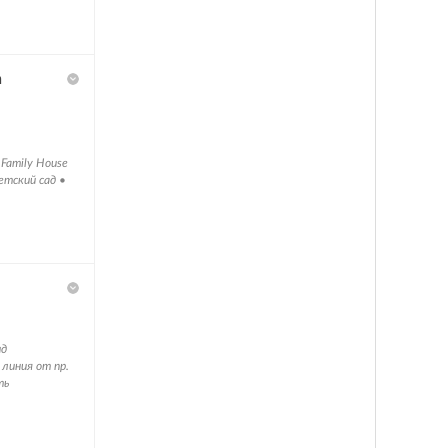
h
Family House
етский сад •
ид
 линия от пр.
ть