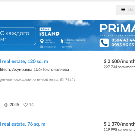
List
real estate, 120 sq. m
$ 2 600/mont
227 734 som/mont
olitech, Ахунбаева 106/Токтоналиева
рческое помещение по первой линии. ID: 75421
2045
14
real estate, 76 sq. m
$ 1 370/mont
119 998 som/mont