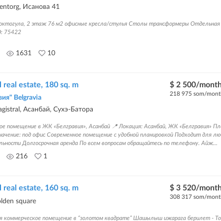
oentorg, Исанова 41
 Токтогула, 2 этаж 76 м2 офисные кресла/стулья Столы трансформеры Отдельная 
D: 75422
1631
10
real estate, 180 sq. m
$ 2 500/mont
218 975 som/mont
ия" Belgravia
gistral, Асанбай, Сухэ-Батора
ое помещение в ЖК «Белгравия», Асанбай 📍 Локация: Асанбай, ЖК «Белгравия» Пл
начение: под офис Современное помещение с удобной планировкой Подходит для лю
льности Долгосрочная аренда По всем вопросам обращайтесь по телефону. Айж...
216
1
real estate, 160 sq. m
$ 3 520/mont
308 317 som/mont
lden square
я коммерческое помещение в “золотом квадрате” Шашылыш ижарага берилет - То