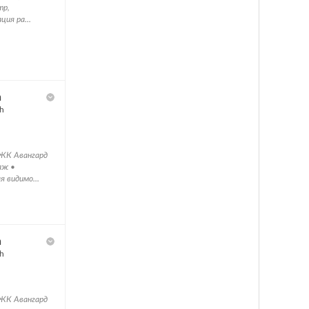
тр,
ия ра...
h
h
 ЖК Авангард
аж •
 видимо...
h
h
 ЖК Авангард