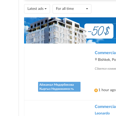
Latest ads
For all time
Commercial 
Bishkek, P
Сдается комме
Айжамал Медербекова
Кыргыз Недвижимость
1 hour ago
Commercial 
Leonardo