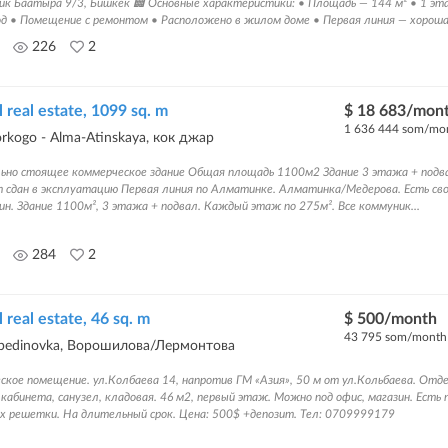
тик Баатыра 9/3, Бишкек 🏢 Основные характеристики: • Площадь — 144 м² • 1 эт
д • Помещение с ремонтом • Расположено в жилом доме • Первая линия — хорошая
226
2
real estate, 1099 sq. m
$ 18 683/mon
1 636 444 som/mo
rkogo - Alma-Atinskaya, кок джар
ьно стоящее коммерческое здание Общая площадь 1100м2 Здание 3 этажа + под
т сдан в эксплуатацию Первая линия по Алматинке. Алматинка/Медерова. Есть сво
ин. Здание 1100м², 3 этажа + подвал. Каждый этаж по 275м². Все коммуник...
284
2
real estate, 46 sq. m
$ 500/month
43 795 som/month
ebedinovka, Ворошилова/Лермонтова
кое помещение. ул.Колбаева 14, напротив ГМ «Азия», 50 м от ул.Кольбаева. Отде
 кабинета, санузел, кладовая. 46 м2, первый этаж. Можно под офис, магазин. Есть
ах решетки. На длительный срок. Цена: 500$ +депозит. Тел: 0709999179