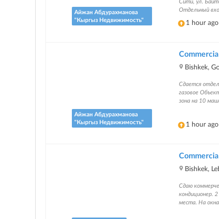
Сити, ул. Бай
Отдельный вхо
Айжан Абдурахманова
"Кыргыз Недвижимость"
1 hour ago
Commercial 
Bishkek, Go
Сдается отдел
газовое Объек
зона на 10 маш
Айжан Абдурахманова
"Кыргыз Недвижимость"
1 hour ago
Commercial 
Bishkek, L
Сдаю коммерчес
кондиционер. 2
места. На окн