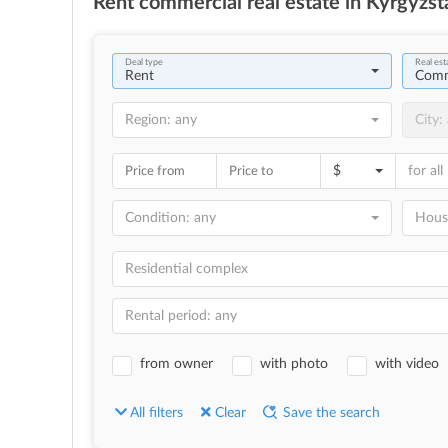
Rent
commercial real estate in Kyrgyzst
Rent
Comme
Region: any
City:
$
for all
Price from
Price to
Condition: any
Hous
Residential complex
Rental period: any
from owner
with photo
with video
All filters
Clear
Save the search