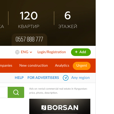
ENG
Login/Registration
Add
mpanies
New construction
Analytics
Urgent
Any region
HELP
FOR ADVERTISERS
Ads on rental commercial real estate in Kyrgyzstan:
price, photo, description.