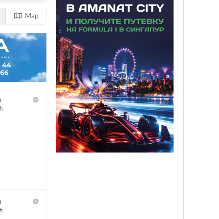
Map
h
h
h
h