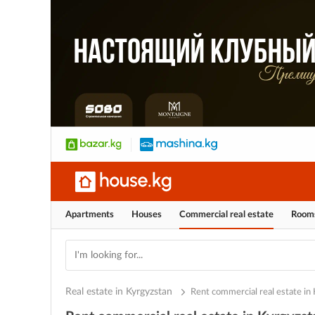
Apartments
Houses
Commercial real estate
Room
Real estate in Kyrgyzstan
Rent
commercial real estate in