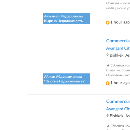
Исанова — перв
медицинские ус
Айжамал Медербекова
Кыргыз Недвижимость
1 hour ago
Commercial 
Avangard Cit
Bishkek, A
🔥 Сдается ком
Сити, ул. Бай
Отдельный вхо
Айжан Абдурахманова
"Кыргыз Недвижимость"
1 hour ago
Commercial 
Avangard Cit
Bishkek, A
🔥 Сдается ком