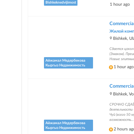
Bishkeknedvijimost
1 hour ago
Commercial 
Жилой компл
Bishkek, U
Сдается цокол
(Эмаком). Пре
Новые элитные
Айжамал Медербекова
Кыргыз Недвижимость
1 hour ago
Commercial 
Bishkek, V
СРОЧНО СДАЁТ
деятельности —
Чуй (всего 50 
возможность...
Айжамал Медербекова
Кыргыз Недвижимость
2 hours ag