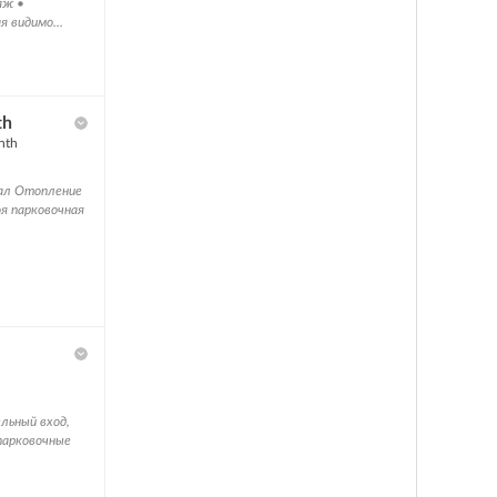
аж •
 видимо...
th
nth
вал Отопление
я парковочная
льный вход,
 парковочные