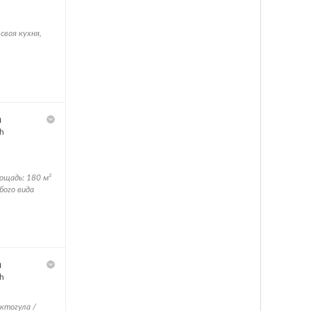
своя кухня,
h
h
ощадь: 180 м²
бого вида
h
h
ктогула /