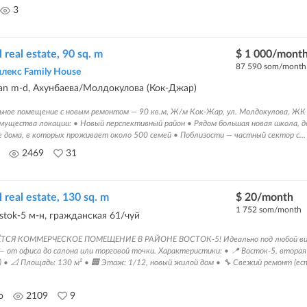
3
real estate, 90 sq. m
$ 1 000/mont
87 590 som/month
екс Family House
lan m-d, Ахунбаева/Молдокулова (Кок-Джар)
ьное помещение с новым ремонтом — 90 кв.м, Ж/м Кок-Жар, ул. Молдокулова, ЖК 
имущества локации: • Новый перспективный район • Рядом большая новая школа, д
 дома, в которых проживает около 500 семей • Поблизости — частный сектор с...
2469
31
real estate, 130 sq. m
$ 20/month
1 752 som/month
ostok-5 м-н, гражданская 61/чуй
СЯ КОММЕРЧЕСКОЕ ПОМЕЩЕНИЕ В РАЙОНЕ ВОСТОК-5! Идеально под любой в
 от офиса до салона или торговой точки. Характеристики: • 📍 Восток-5, вторая
м) • 📐 Площадь: 130 м² • 🏢 Этаж: 1/12, новый жилой дом • 🔧 Свежий ремонт (ес
o
2109
9