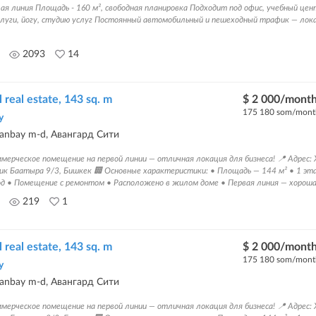
ая линия Площадь - 160 м², свободная планировка Подходит под офис, учебный цен
луги, йогу, студию услуг Постоянный автомобильный и пешеходный трафик — локац
2093
14
real estate, 143 sq. m
$ 2 000/mont
175 180 som/mont
y
sanbay m-d, Авангард Сити
мерческое помещение на первой линии — отличная локация для бизнеса! 📍 Адрес:
тик Баатыра 9/3, Бишкек 🏢 Основные характеристики: • Площадь — 144 м² • 1 эт
д • Помещение с ремонтом • Расположено в жилом доме • Первая линия — хорошая
219
1
real estate, 143 sq. m
$ 2 000/mont
175 180 som/mont
y
sanbay m-d, Авангард Сити
мерческое помещение на первой линии — отличная локация для бизнеса! 📍 Адрес: