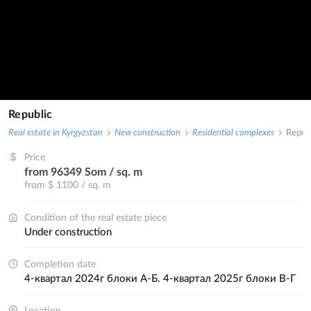
Republic
Real estate in Kyrgyzstan
New construction
Residential complexes
Republ
Price
from 96349 Som / sq. m
from $ 1100 / sq. m
Condition of the real estate piece
under construction
Completion date
4-квартал 2024г блоки А-Б. 4-квартал 2025г блоки В-Г