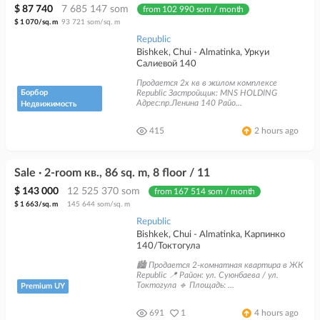
$ 87 740
7 685 147 som
from 102 990 som / month
0 998 888 444
$ 1 070/sq. m
93 721 som/sq. m
Republic
Bishkek, Chui - Almatinka, Уркуи
Салиевой 140
Продается 2х кв в жилом комплексе
Борбор
Republic Застройщик: MNS HOLDING
Адрес:пр.Ленина 140 Райо...
Недвижимость
415
2 hours ago
Sale · 2-room кв., 86 sq. m, 8 floor / 11
$ 143 000
12 525 370 som
from 167 514 som / month
$ 1 663/sq. m
145 644 som/sq. m
Republic
Bishkek, Chui - Almatinka, Карпинко
140/Токтогула
🏙️ Продается 2-комнатная квартира в ЖК
Republic 📍 Район: ул. Суюнбаева / ул.
Токтогула 🔹 Площадь: ...
Premium UY
691
1
4 hours ago