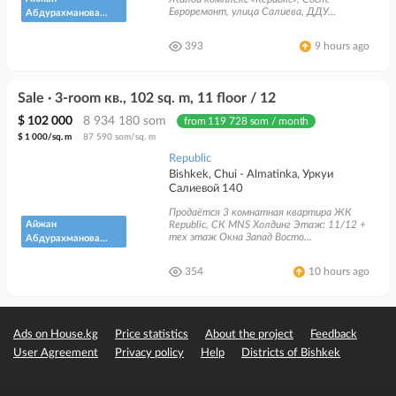
Евроремонт, улица Салиева, ДДУ...
Абдурахманова
"Кыргыз
Недвижимость"
393
9 hours ago
Sale · 3-room кв., 102 sq. m, 11 floor / 12
$ 102 000
8 934 180 som
from 119 728 som / month
$ 1 000/sq. m
87 590 som/sq. m
Republic
Bishkek, Chui - Almatinka, Уркуи
Салиевой 140
Продаётся 3 комнатная квартира ЖК
Айжан
Republic, СК MNS Холдинг Этаж: 11/12 +
тех этаж Окна Запад Восто...
Абдурахманова
"Кыргыз
Недвижимость"
354
10 hours ago
Ads on House.kg
Price statistics
About the project
Feedback
User Agreement
Privacy policy
Help
Districts of Bishkek