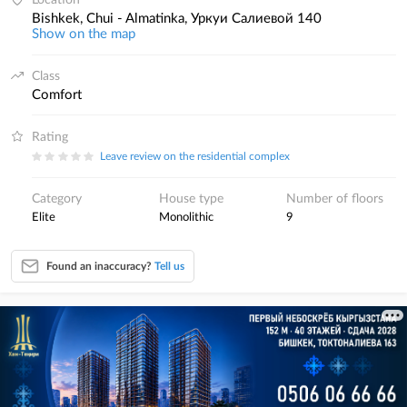
Location
Bishkek, Chui - Almatinka, Уркуи Салиевой 140
Show on the map
Class
comfort
Rating
Leave review on the residential complex
Category
House type
Number of floors
elite
monolithic
9
Found an inaccuracy?
Tell us