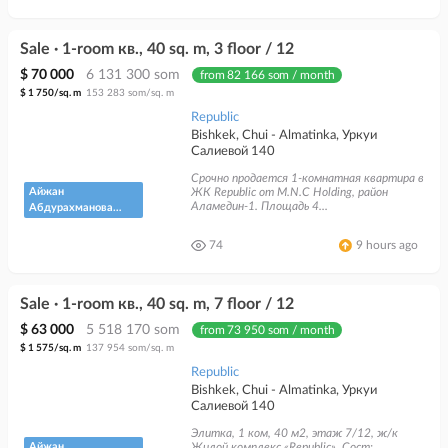
Sale · 1-room кв., 40 sq. m, 3 floor / 12
$ 70 000
6 131 300 som
from 82 166 som / month
$ 1 750/sq. m
153 283 som/sq. m
Republic
Bishkek, Chui - Almatinka, Уркуи
Салиевой 140
Срочно продается 1-комнатная квартира в
Айжан
ЖК Republic от M.N.C Holding, район
Аламедин-1. Площадь 4...
Абдурахманова
"Кыргыз
Недвижимость"
74
9 hours ago
Sale · 1-room кв., 40 sq. m, 7 floor / 12
$ 63 000
5 518 170 som
from 73 950 som / month
$ 1 575/sq. m
137 954 som/sq. m
Republic
Bishkek, Chui - Almatinka, Уркуи
Салиевой 140
Элитка, 1 ком, 40 м2, этаж 7/12, ж/к
Айжан
Жилой комплекс «Republic», Сост: