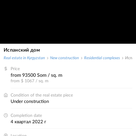
Испанский дом
Real estate in Kyrgyzstan
New construction
Residential complexes
Испан
Price
from 93500 Som / sq. m
from $ 1067 / sq. m
Condition of the real estate piece
under construction
Completion date
4 квартал 2022 г