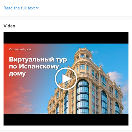
Metrópolis», «Four Seasons Hotel Madrid», «Edificio Banesto» где ныне
Read the full text
расположен «Испанский кредитный банк». Все эти архитектурные
шедевры воплощены в жилом комплексе премиум-класса «Испанский
дом».
Video
Одним из важных преимуществ является локация, которая определяет
статус и класс дома. «Испанский дом» расположен в 7 микрорайоне,
который по праву считается одним из престижных районов нашего
любимого Бишкека. Развитая инфраструктура, близость парков, школ,
детских садов и мест проведение досуга – особое преимущества
жилого комплекса «Испанский дом». Удобность подъездных путей и
развитость транспортных развязок и при всем этом – чистый воздух и
близость гор никого не оставит равнодушным.
Уединенный отдых жителей – главный принцип организации
пространства в жилом комплексе «Испанский дом». Прогуливаться в
уютном дворе, отдыхать, устроившись в изящной беседке,
наслаждаться изысканной европейской архитектурой собственного
дома — это все кадры из жизни счастливых обладателей квартир
«Испанского дома»