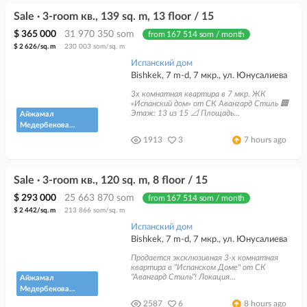
Sale · 3-room кв., 139 sq. m, 13 floor / 15
$ 365 000
31 970 350 som
from 167 514 som / month
$ 2 626/sq. m
230 003 som/sq. m
Испанский дом
Bishkek, 7 m-d, 7 мкр., ул. Юнусалиева
3х комнатная квартира в 7 мкр. ЖК
«Испанский дом» от СК Авангард Стиль 🏢
Этаж: 13 из 15 📐 Площадь...
Айжамал
Медербекова
Кыргыз
1913
3
7 hours ago
Недвижимость
Sale · 3-room кв., 120 sq. m, 8 floor / 15
$ 293 000
25 663 870 som
from 167 514 som / month
$ 2 442/sq. m
213 866 som/sq. m
Испанский дом
Bishkek, 7 m-d, 7 мкр., ул. Юнусалиева
Продается эксклюзивная 3-х комнатная
квартира в "Испанском Доме" от СК
"Авангард Стиль"! Локация...
Айжамал
Медербекова
Кыргыз
2587
6
8 hours ago