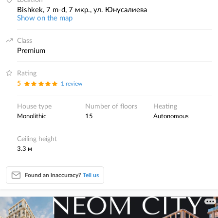
Location
Bishkek, 7 m-d, 7 мкр., ул. Юнусалиева
Show on the map
Class
premium
Rating
5
1 review
House type
Number of floors
Heating
monolithic
15
autonomous
Ceiling height
3.3 м
Found an inaccuracy?
Tell us