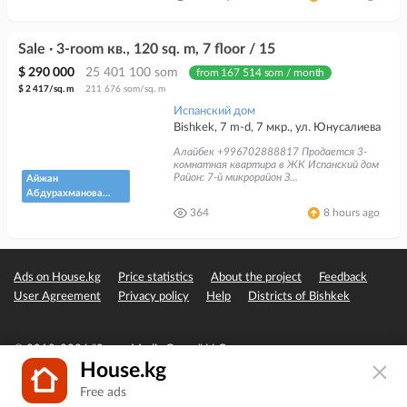
Недвижимость
Sale · 3-room кв., 120 sq. m, 7 floor / 15
$ 290 000
25 401 100 som
from 167 514 som / month
$ 2 417/sq. m
211 676 som/sq. m
Испанский дом
Bishkek, 7 m-d, 7 мкр., ул. Юнусалиева
Алайбек +996702888817 Продается 3-
комнатная квартира в ЖК Испанский дом
Район: 7-й микрорайон З...
Айжан
Абдурахманова
"Кыргыз
364
8 hours ago
Недвижимость"
Ads on House.kg
Price statistics
About the project
Feedback
User Agreement
Privacy policy
Help
Districts of Bishkek
© 2019-2026 "Seven Media Group" LLC
House.kg
Free ads