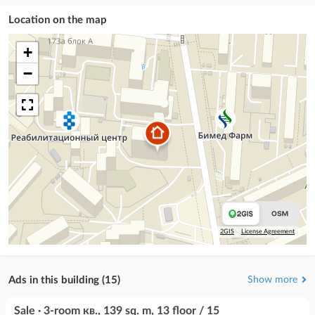
Location on the map
+
−
2GIS
License Agreement
Ads in this building (15)
Show more
Sale · 3-room кв., 139 sq. m, 13 floor / 15