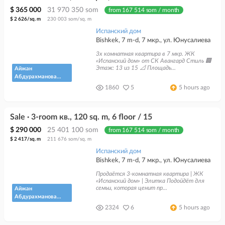
$ 365 000
31 970 350 som
from 167 514 som / month
$ 2 626/sq. m
230 003 som/sq. m
Испанский дом
Bishkek, 7 m-d, 7 мкр., ул. Юнусалиева
3х комнатная квартира в 7 мкр. ЖК
«Испанский дом» от СК Авангард Стиль 🏢
Этаж: 13 из 15 📐 Площадь...
Айжан
Абдурахманова
"Кыргыз
1860
5
5 hours ago
Недвижимость"
Sale · 3-room кв., 120 sq. m, 6 floor / 15
$ 290 000
25 401 100 som
from 167 514 som / month
$ 2 417/sq. m
211 676 som/sq. m
Испанский дом
Bishkek, 7 m-d, 7 мкр., ул. Юнусалиева
Продаётся 3-комнатная квартира | ЖК
«Испанский дом» | Элитка Подойдёт для
семьи, которая ценит пр...
Айжан
Абдурахманова
"Кыргыз
2324
6
5 hours ago
Недвижимость"