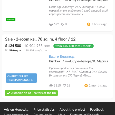
Bishkek, 7 m-d, Сухэ-Батора/К. Маркса
1 ком. квартиры - 54,7 м2
2 ком. квартиры 2 вида - 77,4 м2 и 86,5 м2
Сдаю офис доступ 24/7 площадь 14 квм
первый этаж отдельный вход второй вход
3 ком. квартиры 2 вида - 96,5 м2 и 117,5 м2
через ресепшн есть все у...
4 ком. квартиры - 136,5 м2
OWNER
672
8
7 hours ago
Sale · 2-room кв., 78 sq. m, 4 floor / 12
$ 124 500
10 904 955 som
from 146 138 som / month
$ 1 596/sq. m
139 807 som/sq. m
Башни Близнецы
Bishkek, 7 m-d, Сухэ-Батора/К. Маркса
Срочно продается отличная 2-к.
квартира!!! 📍7- МКР ▫️Элитка (ЖК Башни
Близнецы от СК Перле) ▫️Пло...
Аманат Инвест
НЕДВИЖИМОСТЬ
3310
28
2 months ago
Association of Realtors of the KR
Ads on House.kg
Price statistics
About the project
Feedback