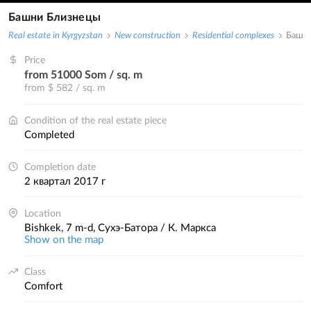
Башни Близнецы
Real estate in Kyrgyzstan
New construction
Residential complexes
Башн
Price
from 51000 Som / sq. m
from $ 582 / sq. m
Condition of the real estate piece
completed
Completion date
2 квартал 2017 г
Location
Bishkek, 7 m-d, Сухэ-Батора / К. Маркса
Show on the map
Class
comfort