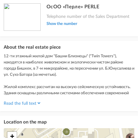
ОсОО «Перле» PERLE
Telephone number of the Sales Department
Show the number
About the real estate piece
12-ти этажный жилой дом "Башни Близнецы" ("Twin Towers"),
находятся в наиболее живописном и экологически чистом районе
города Бишкек, в 7-м микрорайоне, на пересечении ул. Б.Юнусалиева и
ул. Сухэ Батора (за мечетью).
Жилой комплекс рассчитан на высокую сейсмическую устойчивость.
Здания оснащены различными системами обеспечения современной
комфортной жизнедеятельности и безопасности.
Read the full text
Возводятся: 1 комнатные, 2-х комнатные, 3-х комнатные и 4-х
комнатные квартиры улучшенной планировки.
Location on the map
ЖК «Башни Близнецы» – спроектирован с учетом новейших мировых
+
систем и современной архитектурной мысли.