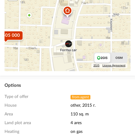
$ 505 000
2GIS
License Agreement
Options
Type of offer
from agent
House
other, 2015 г.
Area
110 sq. m
Land plot area
4 ares
Heating
on gas