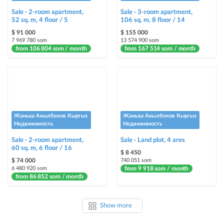
Sale · 2-room apartment,
Sale · 3-room apartment,
52 sq. m, 4 floor / 5
106 sq. m, 8 floor / 14
$ 91 000
$ 155 000
7 969 780 som
13 574 900 som
from 106 804 som / month
from 167 514 som / month
Жаныш Акылбеков Кыргыз
Жаныш Акылбеков Кыргыз
Недвижимость
Недвижимость
Sale · 2-room apartment,
Sale · Land plot, 4 ares
60 sq. m, 6 floor / 16
$ 8 450
$ 74 000
740 051 som
6 480 920 som
from 9 918 som / month
from 86 852 som / month
Show more