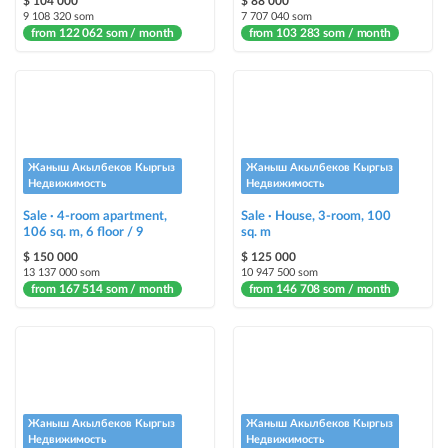
$ 104 000
$ 88 000
9 108 320 som
7 707 040 som
from 122 062 som / month
Auto UP
from 103 283 som / month
automatically up the ad
Urgent
ad will be marked as "Urgent" + appear in the "Urgent" section
Жаныш Акылбеков Кыргыз
Жаныш Акылбеков Кыргыз
Stickers
Недвижимость
Недвижимость
Bright stickers with options will make your property stand out from the rest
Sale · 4-room apartment,
and help sell it faster
Sale · House, 3-room, 100
106 sq. m, 6 floor / 9
sq. m
$ 150 000
$ 125 000
13 137 000 som
10 947 500 som
from 167 514 som / month
from 146 708 som / month
Жаныш Акылбеков Кыргыз
Жаныш Акылбеков Кыргыз
Недвижимость
Недвижимость