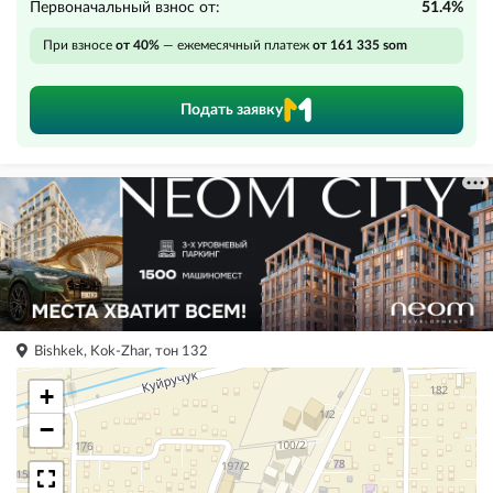
Первоначальный взнос от:
51.4%
При взносе
от 40%
— ежемесячный платеж
от 161 335 som
Подать заявку
Bishkek, Kok-Zhar, тон 132
+
−