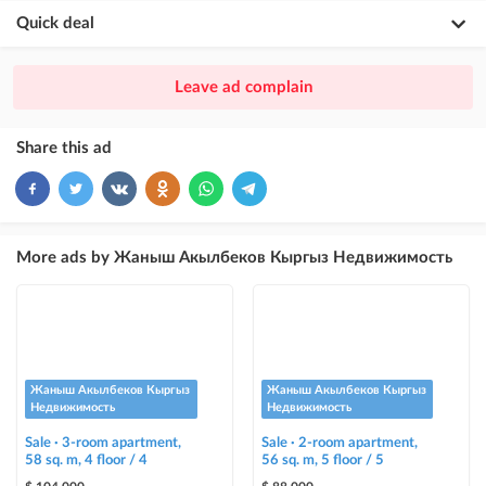
Quick deal
×
20
PREMIUM
Leave ad complain
ad placement above VIP + paid promotion on Instagram
×
10
VIP
Share this ad
ad placement above free ads
×
5
TOP
ad placement above free ads (after VIP)
More ads by Жаныш Акылбеков Кыргыз Недвижимость
Instagram Post
ad placement on @house_kg Instagram account and on Telegram channel
Instagram Promo
ad placement on @house_kg Instagram account and on Telegram channel
Жаныш Акылбеков Кыргыз
Жаныш Акылбеков Кыргыз
+ paid promotion on Instagram
Недвижимость
Недвижимость
Sale · 3-room apartment,
Sale · 2-room apartment,
Highlight with color
58 sq. m, 4 floor / 4
56 sq. m, 5 floor / 5
highlighting an ad in a different color among other ads