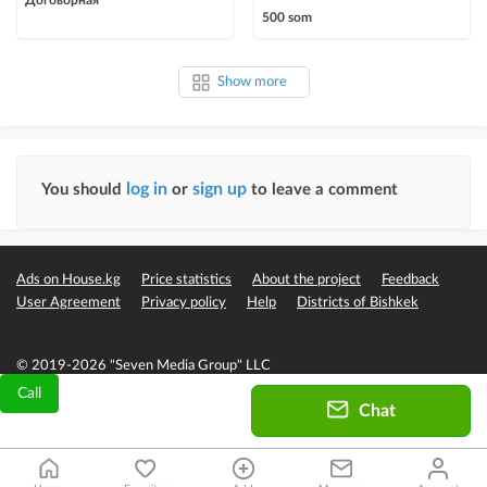
Договорная
500 som
Show more
log in
sign up
You should
or
to leave a comment
Ads on House.kg
Price statistics
About the project
Feedback
User Agreement
Privacy policy
Help
Districts of Bishkek
© 2019-2026 "Seven Media Group" LLC
Call
Chat