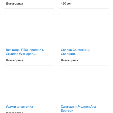
Договорная
420 som
Все виды ПВХ-профиля.
Сварка Сантехник.
Grunder, Win-open,
Сварщик.
ACCADO, WUKO (new).
ворота,решетки,навесы,
Договорная
Договорная
Комфорт в осн
сварочные работы в Биш
Услуги электрика
Сантехник Чолпон Ата
Бостери