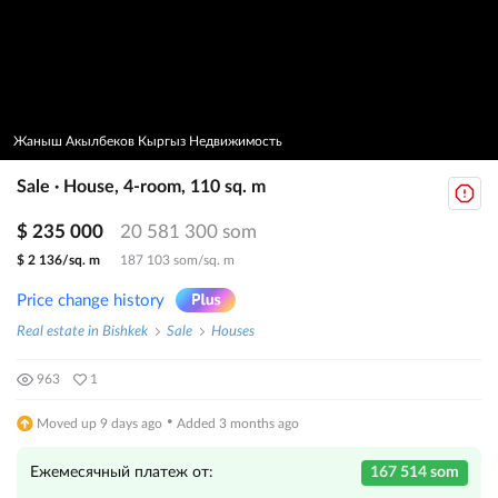
Жаныш Акылбеков Кыргыз Недвижимость
Sale · House, 4-room, 110 sq. m
$ 235 000
20 581 300 som
$ 2 136/sq. m
187 103 som/sq. m
Price change history
Real estate in Bishkek
Sale
Houses
963
1
·
Moved up 9 days ago
Added 3 months ago
Ежемесячный платеж от:
167 514 som