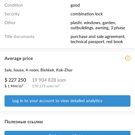
Condition
good
Security
combination lock
Other
plastic windows, garden,
outbuildings, awning, 3 phase
Title documents
purchase and sale agreement,
technical passport, red book
Average price
Sale, house, 4-room, Bishkek, Kok-Zhar
$ 227 250
19 904 828 som
2
2
$ 1 944/m
170 275 som/m
Log in to your account to view detailed analytics
Полезные ссылки