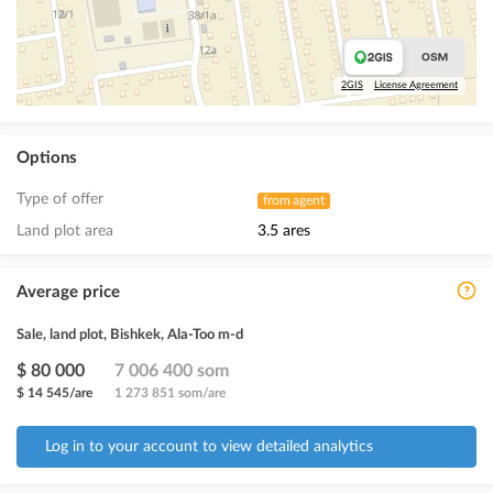
2GIS
License Agreement
Options
Type of offer
from agent
Land plot area
3.5 ares
Average price
Sale, land plot, Bishkek, Ala-Too m-d
$ 80 000
7 006 400 som
$ 14 545/are
1 273 851 som/are
Log in to your account to view detailed analytics