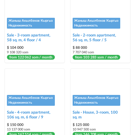
Urgent
ad will be marked as "Urgent" + appear in the "Urgent" section
Жаныш Акылбеков Кыргыз
Жаныш Акылбеков Кыргыз
Stickers
Недвижимость
Недвижимость
Bright stickers with options will make your property stand out from the rest
Sale · 3-room apartment,
and help sell it faster
Sale · 2-room apartment,
58 sq. m, 4 floor / 4
56 sq. m, 5 floor / 5
$ 104 000
$ 88 000
9 108 320 som
7 707 040 som
from 122 062 som / month
from 103 283 som / month
Жаныш Акылбеков Кыргыз
Жаныш Акылбеков Кыргыз
Недвижимость
Недвижимость
Sale · 4-room apartment,
Sale · House, 3-room, 100
106 sq. m, 6 floor / 9
sq. m
$ 150 000
$ 125 000
13 137 000 som
10 947 500 som
from 167 514 som / month
from 146 708 som / month