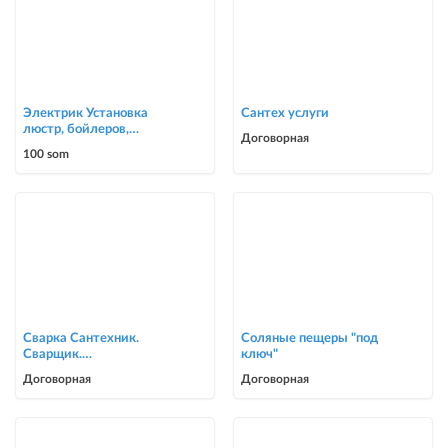
Электрик Установка
Сантех услуги
люстр, бойлеров,
Договорная
счётчиков, автоматов
100 som
0700303090
Сварка Сантехник.
Соляные пещеры "под
Сварщик.
ключ"
ворота,решетки,навесы,
Договорная
Договорная
сварочные работы в Биш