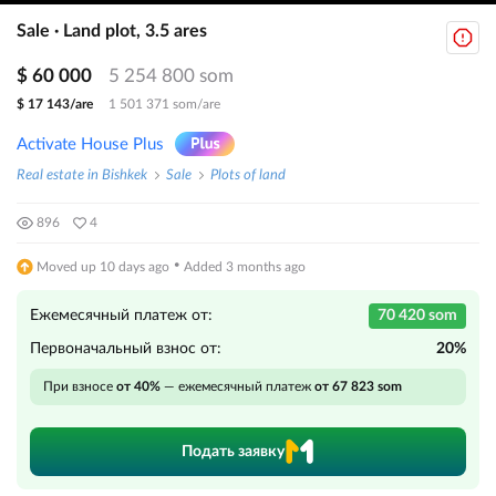
Sale · Land plot, 3.5 ares
$ 60 000
5 254 800 som
$ 17 143/are
1 501 371 som/are
Activate House Plus
Real estate in Bishkek
Sale
Plots of land
896
4
·
Moved up 10 days ago
Added 3 months ago
Ежемесячный платеж от:
70 420 som
Первоначальный взнос от:
20%
При взносе
от 40%
— ежемесячный платеж
от 67 823 som
Подать заявку