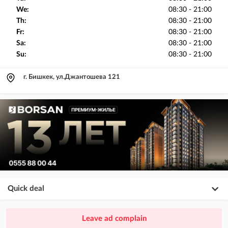
We:
08:30 - 21:00
Th:
08:30 - 21:00
Fr:
08:30 - 21:00
Sa:
08:30 - 21:00
Su:
08:30 - 21:00
г. Бишкек, ул.Джантошева 121
Quick deal
×
20
PREMIUM
Leave ad complain
ad placement above VIP + paid promotion on Instagram