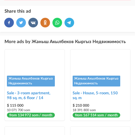
×
10
VIP
Share this ad
ad placement above free ads
×
5
TOP
ad placement above free ads (after VIP)
More ads by Жаныш Акылбеков Кыргыз Недвижимость
Instagram Post
ad placement on @house_kg Instagram account and on Telegram channel
Instagram Promo
ad placement on @house_kg Instagram account and on Telegram channel
Жаныш Акылбеков Кыргыз
Жаныш Акылбеков Кыргыз
+ paid promotion on Instagram
Недвижимость
Недвижимость
Sale · 3-room apartment,
Sale · House, 5-room, 150
Highlight with color
98 sq. m, 6 floor / 14
sq. m
highlighting an ad in a different color among other ads
$ 115 000
$ 210 000
10 071 700 som
18 391 800 som
from 134 972 som / month
Auto UP
from 167 514 som / month
automatically up the ad