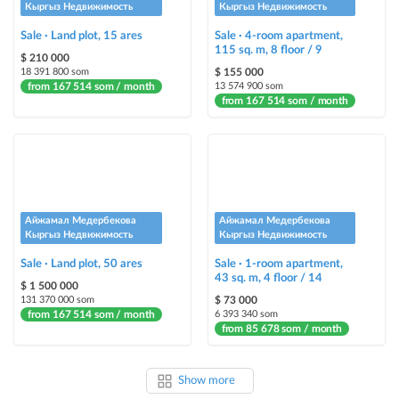
Кыргыз Недвижимость
Кыргыз Недвижимость
Sale · Land plot, 15 ares
Sale · 4-room apartment,
115 sq. m, 8 floor / 9
$ 210 000
18 391 800 som
$ 155 000
from 167 514 som / month
13 574 900 som
from 167 514 som / month
Айжамал Медербекова
Айжамал Медербекова
Кыргыз Недвижимость
Кыргыз Недвижимость
Sale · Land plot, 50 ares
Sale · 1-room apartment,
43 sq. m, 4 floor / 14
$ 1 500 000
131 370 000 som
$ 73 000
from 167 514 som / month
6 393 340 som
from 85 678 som / month
Show more