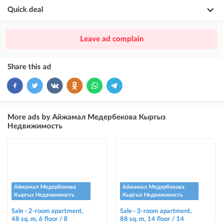
Quick deal
×
20
PREMIUM
Leave ad complain
ad placement above VIP + paid promotion on Instagram
×
10
VIP
Share this ad
ad placement above free ads
×
5
TOP
ad placement above free ads (after VIP)
More ads by Айжамал Медербекова Кыргыз
Недвижимость
Instagram Post
ad placement on @house_kg Instagram account and on Telegram channel
Instagram Promo
ad placement on @house_kg Instagram account and on Telegram channel
+ paid promotion on Instagram
Айжамал Медербекова
Айжамал Медербекова
Кыргыз Недвижимость
Кыргыз Недвижимость
Highlight with color
Sale · 2-room apartment,
Sale · 3-room apartment,
highlighting an ad in a different color among other ads
48 sq. m, 6 floor / 8
88 sq. m, 14 floor / 14