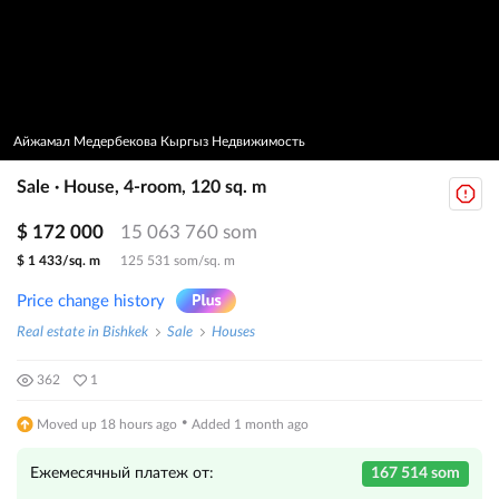
Айжамал Медербекова Кыргыз Недвижимость
Sale · House, 4-room, 120 sq. m
$ 172 000
15 063 760 som
$ 1 433/sq. m
125 531 som/sq. m
Price change history
Real estate in Bishkek
Sale
Houses
362
1
·
Moved up 18 hours ago
Added 1 month ago
Ежемесячный платеж от:
167 514 som