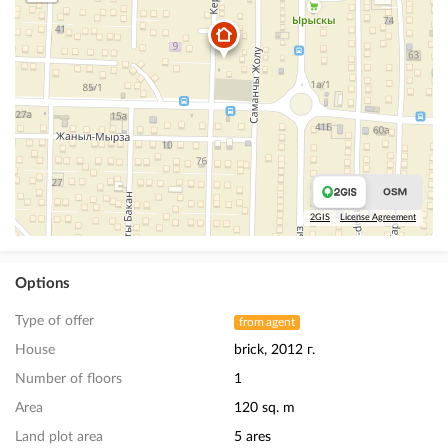
2GIS
License Agreement
Options
Type of offer
from agent
House
brick, 2012 г.
Number of floors
1
Area
120 sq. m
Land plot area
5 ares