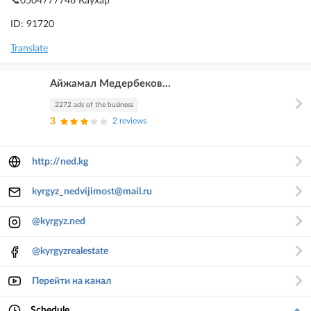
📞0504777746 Каухар
ID: 91720
Translate
Айжамал Медербеков...
2272 ads of the business
3
2 reviews
http://ned.kg
kyrgyz_nedvijimost@mail.ru
@kyrgyz.ned
@kyrgyzrealestate
Перейти на канал
Schedule