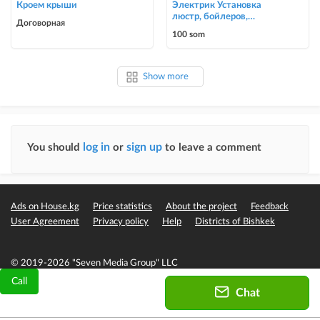
Кроем крыши
Электрик Установка
люстр, бойлеров,
Договорная
счётчиков, автоматов
100 som
0700303090
Show more
log in
sign up
You should
or
to leave a comment
Ads on House.kg
Price statistics
About the project
Feedback
User Agreement
Privacy policy
Help
Districts of Bishkek
© 2019-2026 "Seven Media Group" LLC
Call
Chat