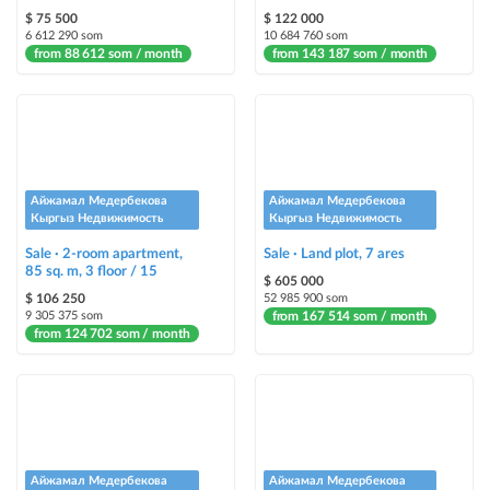
$ 75 500
$ 122 000
Auto UP
6 612 290 som
10 684 760 som
from 88 612 som / month
from 143 187 som / month
automatically up the ad
Urgent
ad will be marked as "Urgent" + appear in the "Urgent" section
Stickers
Айжамал Медербекова
Айжамал Медербекова
Bright stickers with options will make your property stand out from the rest
Кыргыз Недвижимость
Кыргыз Недвижимость
and help sell it faster
Sale · 2-room apartment,
Sale · Land plot, 7 ares
85 sq. m, 3 floor / 15
$ 605 000
$ 106 250
52 985 900 som
9 305 375 som
from 167 514 som / month
from 124 702 som / month
Айжамал Медербекова
Айжамал Медербекова