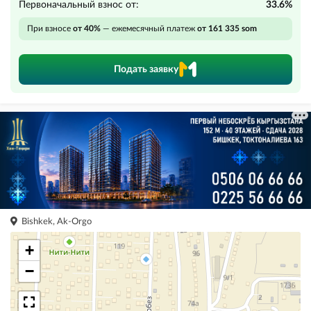
Первоначальный взнос от:
33.6%
При взносе
от 40%
— ежемесячный платеж
от 161 335 som
Подать заявку
Bishkek, Ak-Orgo
+
−