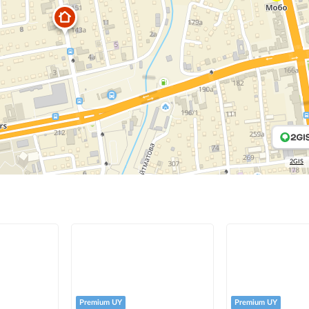
2GIS
Premium UY
Premium UY