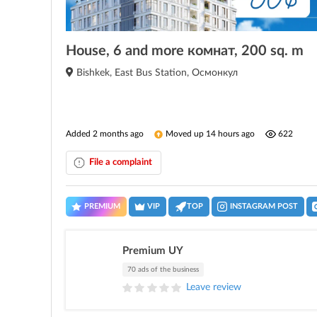
House, 6 and more комнат, 200 sq. m
Bishkek, East Bus Station, Осмонкул
Added 2 months ago
Moved up 14 hours ago
622
File a complaint
PREMIUM
VIP
TOP
INSTAGRAM POST
Premium UY
70 ads of the business
Leave review