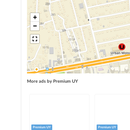
+
−
More ads by Premium UY
Premium UY
Premium UY