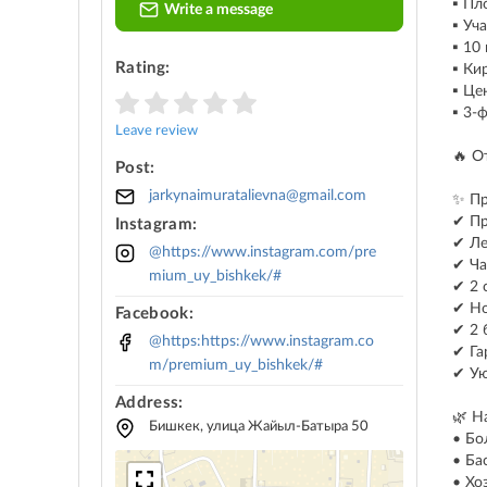
▪️ П
Write a message
▪️ У
▪️ 1
Rating:
▪️ К
▪️ Ц
▪️ 3
Leave review
🔥 О
Post:
jarkynaimuratalievna@gmail.com
✨ Пр
✔ Пр
Instagram:
✔ Ле
@https://www.instagram.com/pre
✔ Ча
mium_uy_bishkek/#
✔ 2 
✔ Но
Facebook:
✔ 2 
@https:https://www.instagram.co
✔ Га
m/premium_uy_bishkek/#
✔ Ую
Address:
🌿 Н
Бишкек, улица Жайыл-Батыра 50
• Бо
• Ба
• Хо