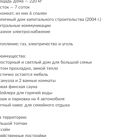
лощадь дома — 220 м²
часток — 7 соток
0 комнат, из них 6 спален
ирпичный дом капитального строительства (2004 г.)
ентральные коммуникации
-фазное электроснабжение
топление: газ, электричество и уголь
еимущества:
осторный и светлый дом для большой семьи
том прохладно, зимой тепло
стично остается мебель
санузла и 2 ванные комнаты
вая финская сауна
бойлера для горячей воды
раж и парковка на 4 автомобиля
тный навес для семейного отдыха
а территории:
льшой топчан
ссейн
зяйственные постройки