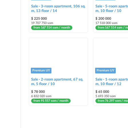
Sale · 3-room apartment, 106 sq.
Sale · 5-room apart
m, 13 floor / 14
m, 10 floor / 10
$ 225 000
$ 200 000
19 707 750 som
17 518 000 som
from 167 514 som / month
from 167 514 som / 
Premium UY
Premium UY
Sale · 2-room apartment, 67 sq.
Sale · 1-room apart
m, 5 floor / 10
m, 10 floor / 12
$ 78 000
$ 65 000
6 832 020 som
5 693 350 som
from 91 557 som / month
from 76 297 som / mo