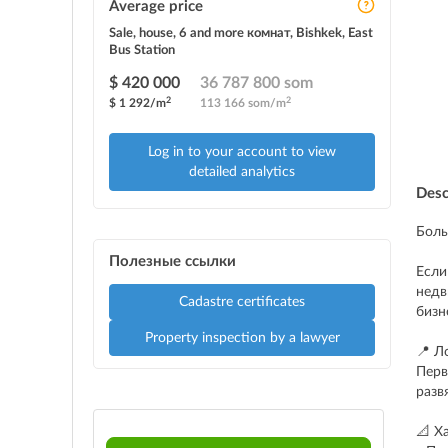
Average price
Sale, house, 6 and more комнат, Bishkek, East
Bus Station
$ 420 000
36 787 800 som
2
2
$ 1 292/m
113 166 som/m
Log in to your account to view
detailed analytics
Desc
Боль
Полезные ссылки
Если
недв
Cadastre certificates
бизн
Property inspection by a lawyer
📍 Л
Перв
разв
📐 Х