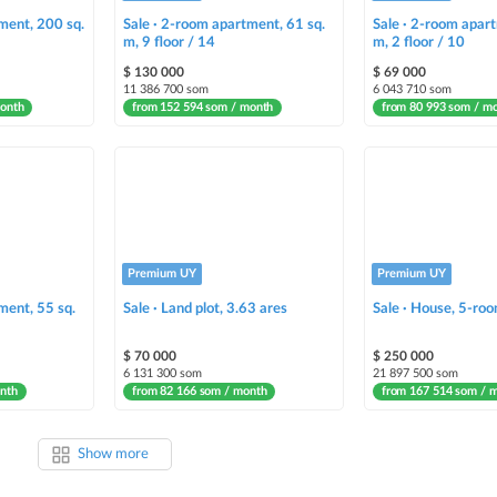
ment, 200 sq.
Sale · 2-room apartment, 61 sq.
Sale · 2-room apart
m, 9 floor / 14
m, 2 floor / 10
$ 130 000
$ 69 000
11 386 700 som
6 043 710 som
month
from 152 594 som / month
from 80 993 som / m
Premium UY
Premium UY
ment, 55 sq.
Sale · Land plot, 3.63 ares
Sale · House, 5-roo
$ 70 000
$ 250 000
6 131 300 som
21 897 500 som
nth
from 82 166 som / month
from 167 514 som / 
Show more