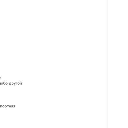
е
либо другой
спортная