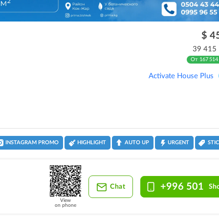
$ 4
39 415
От 167 514
Activate House Plus
INSTAGRAM PROMO
HIGHLIGHT
AUTO UP
URGENT
STI
+996 501
Chat
Sh
View
on phone