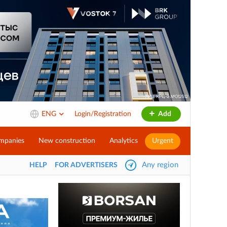
ENG
Login/Registration
Add
mpanies
New construction
Analytics
Urgent
Any region
HELP
FOR ADVERTISERS