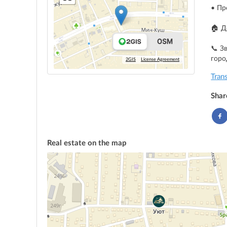
• Пр
🏠 Д
📞 З
горо
2GIS
License Agreement
Tran
Shar
Real estate on the map