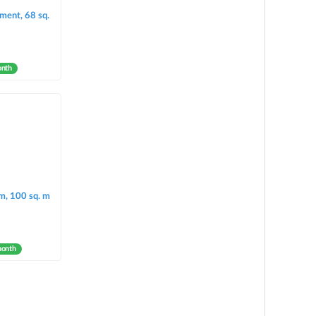
ment, 68 sq.
onth
m, 100 sq. m
month