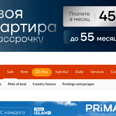
Sale
Rent
Map
Isyk-Kul
Daily
Services
Co
s
Plots of land
Country houses
Parkings and garages