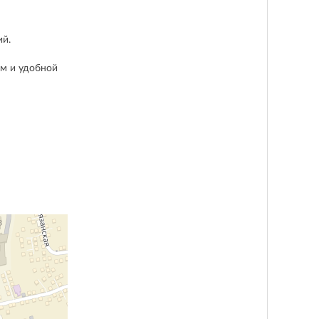
ий.
ом и удобной