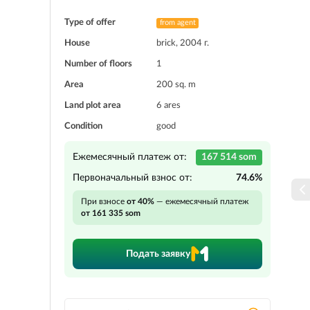
Type of offer
from agent
House
brick, 2004 г.
Number of floors
1
Area
200 sq. m
Land plot area
6 ares
Condition
good
Ежемесячный платеж от:
167 514 som
Первоначальный взнос от:
74.6%
При взносе
от 40%
— ежемесячный платеж
от 161 335 som
Подать заявку