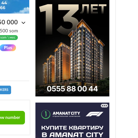
50 000
 500 som
 som \ мес
CKERS
ow number