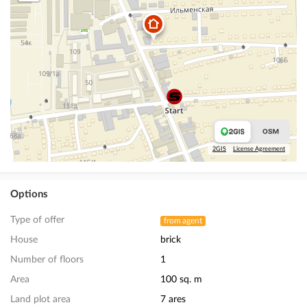
2GIS
License Agreement
Options
Type of offer
from agent
House
brick
Number of floors
1
Area
100 sq. m
Land plot area
7 ares