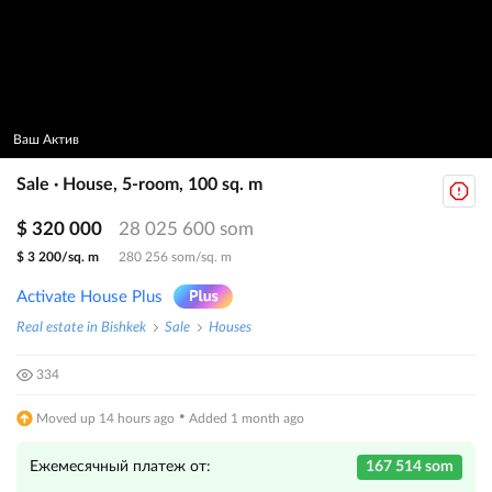
Ваш Актив
Sale · House, 5-room, 100 sq. m
$ 320 000
28 025 600 som
$ 3 200/sq. m
280 256 som/sq. m
Activate House Plus
Real estate in Bishkek
Sale
Houses
334
·
Moved up 14 hours ago
Added 1 month ago
Ежемесячный платеж от:
167 514 som