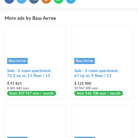
×
5
TOP
ad placement above free ads (after VIP)
More ads by Ваш Актив
Instagram Post
ad placement on @house_kg Instagram account and on Telegram channel
Instagram Promo
ad placement on @house_kg Instagram account and on Telegram channel
+ paid promotion on Instagram
Ваш Актив
Ваш Актив
Sale · 2-room apartment,
Sale · 2-room apartment,
Highlight with color
72.3 sq. m, 11 floor / 13
67 sq. m, 9 floor / 12
highlighting an ad in a different color among other ads
$ 91 821
$ 125 000
8 041 683 som
10 947 500 som
from 107 767 som / month
Auto UP
from 146 708 som / month
automatically up the ad
Urgent
ad will be marked as "Urgent" + appear in the "Urgent" section
Stickers