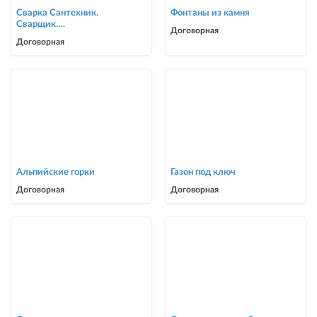
Сварка Сантехник.
Фонтаны из камня
Сварщик.
Договорная
ворота,решетки,навесы,
Договорная
сварочные работы в Биш
Альпийские горки
Газон под ключ
Договорная
Договорная