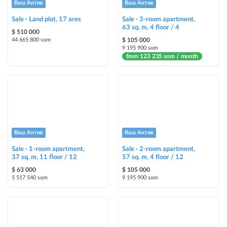
Ваш Актив
Ваш Актив
Bright stickers with options will make your property stand out from the rest
Sale · Land plot, 17 ares
and help sell it faster
Sale · 3-room apartment,
63 sq. m, 4 floor / 4
$ 510 000
44 665 800 som
$ 105 000
9 195 900 som
from 123 235 som / month
Ваш Актив
Ваш Актив
Sale · 1-room apartment,
Sale · 2-room apartment,
37 sq. m, 11 floor / 12
57 sq. m, 4 floor / 12
$ 63 000
$ 105 000
5 517 540 som
9 195 900 som