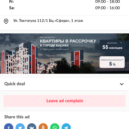
Fr:
09:00 - 18:00
Sa:
09:00 - 16:00
Ул. Токтогула 112/1 Бц «Сфера», 1 этаж
Quick deal
×
20
PREMIUM
Leave ad complain
ad placement above VIP + paid promotion on Instagram
×
10
VIP
Share this ad
ad placement above free ads