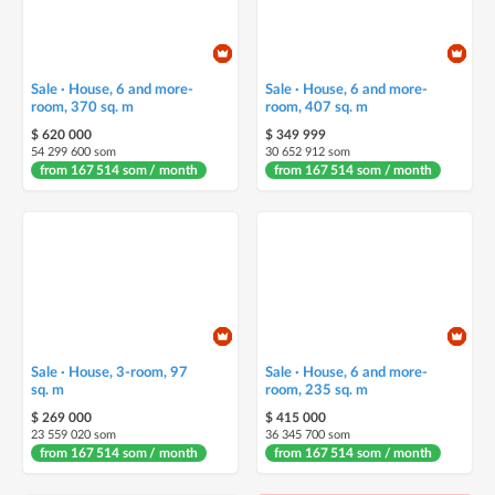
Sale · House, 6 and more-
Sale · House, 6 and more-
room, 370 sq. m
room, 407 sq. m
$ 620 000
$ 349 999
54 299 600 som
30 652 912 som
from 167 514 som / month
from 167 514 som / month
Sale · House, 3-room, 97
Sale · House, 6 and more-
sq. m
room, 235 sq. m
$ 269 000
$ 415 000
23 559 020 som
36 345 700 som
from 167 514 som / month
from 167 514 som / month