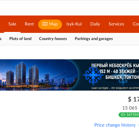
Sale
Rent
Map
Isyk-Kul
Daily
Services
Co
s
Plots of land
Country houses
Parkings and garages
$ 1
15 065
От 167 514
Price change history