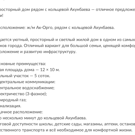
росторный дом рядом с кольцевой Ахунбаева — отличное предложе
и!
асположение: ж/м Ак-Орго, рядом с кольцевой Ахунбаева.
ается уютный, просторный и светлый жилой дом в одном из самы
нов города. Отличный вариант для большой семьи, ценящей комфо
оложение и развитую инфраструктуру.
новные преимущества:
я площадь дома — 12 × 10 м.
льный участок — 5 соток.
центральные коммуникации:
нтральное водоснабжение;
ектричество (3-фазное);
иродный газ;
нализация.
дачное расположение:
о несколько минут до кольцевой Ахунбаева.
говой доступности школы, детские сады, магазины, аптеки, остано
ственного транспорта и всё необходимое для комфортной жизни.