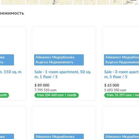
движимость
ова
Айжамал Медербекова
Айжамал Медербек
ть
Кыргыз Недвижимость
Кыргыз Недвижимо
m, 150 sq. m
Sale · 1-room apartment, 50 sq.
Sale · 3-room apart
m, 1 floor / 5
m, 5 floor / 5
$ 89 000
$ 65 000
7 795 510 som
5 693 350 som
month
from 104 469 som / month
from 76 297 som / m
ова
Айжамал Медербекова
Айжамал Медербек