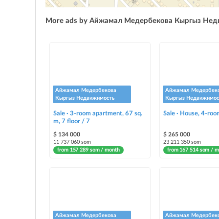
More ads by Айжамал Медербекова Кыргыз Не
Айжамал Медербекова
Айжамал Медербек
Кыргыз Недвижимость
Кыргыз Недвижимос
Sale · 3-room apartment, 67 sq.
Sale · House, 4-roo
m, 7 floor / 7
$ 134 000
$ 265 000
11 737 060 som
23 211 350 som
from 157 289 som / month
from 167 514 som / 
Айжамал Медербекова
Айжамал Медербек