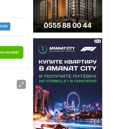
CKERS
ow number
ADS