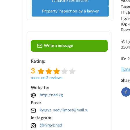
Cadastre certificates
Удоб
Тихи
Property inspection by a lawyer
📑 Д
Полн
Юрид
Быст
💰 Ц
Write a message
0504
ID: 
Rating:
Tran
3
based on 2 reviews
Shar
Website:
http://ned.kg
Post:
kyrgyz_nedvijimost@mail.ru
Instagram:
@kyrgyz.ned