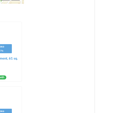
ова
сть
ment, 61 sq.
onth
ова