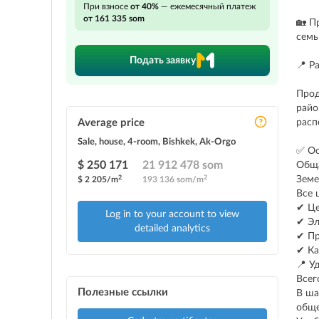
При взносе
от 40%
— ежемесячный платеж
от 161 335 som
🏡 П
семь
Подать заявку
📍 Р
Прод
райо
Average price
расп
Sale, house, 4-room, Bishkek, Ak-Orgo
✅ Ос
$ 250 171
21 912 478 som
Обща
2
2
Земе
$ 2 205/m
193 136 som/m
Все 
✔ Це
Log in to your account to view
✔ Эл
detailed analytics
✔ Пр
✔ Ка
📍 У
Всег
Полезные ссылки
В ша
обще