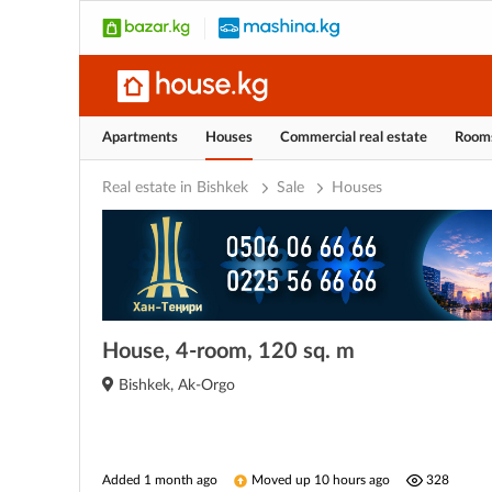
Apartments
Houses
Commercial real estate
Room
Real estate in Bishkek
Sale
Houses
House, 4-room, 120 sq. m
Bishkek, Ak-Orgo
Added 1 month ago
Moved up 10 hours ago
328