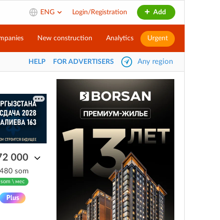
ENG
Login/Registration
Add
mpanies
New construction
Analytics
Urgent
Any region
HELP
FOR ADVERTISERS
72 000
 480 som
 som \ мес