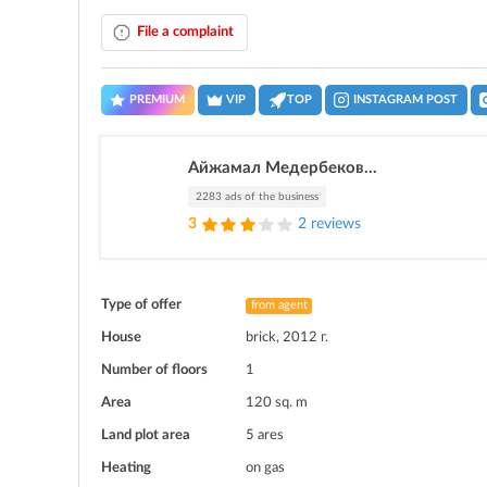
File a complaint
PREMIUM
VIP
TOP
INSTAGRAM POST
Айжамал Медербеков...
2283 ads of the business
3
2 reviews
Type of offer
from agent
House
brick, 2012 г.
Number of floors
1
Area
120 sq. m
Land plot area
5 ares
Heating
on gas