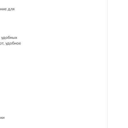
ние для
х удобных
рт, удобное
вки