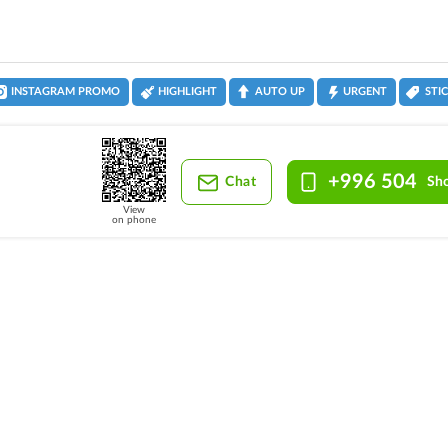
INSTAGRAM PROMO
HIGHLIGHT
AUTO UP
URGENT
STI
+996 504
Chat
Sh
View
on phone