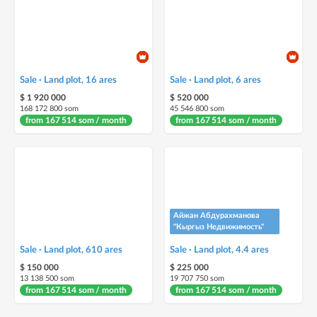
Sale · Land plot, 16 ares
Sale · Land plot, 6 ares
$ 1 920 000
$ 520 000
168 172 800 som
45 546 800 som
from 167 514 som / month
from 167 514 som / month
Айжан Абдурахманова
"Кыргыз Недвижимость"
Sale · Land plot, 610 ares
Sale · Land plot, 4.4 ares
$ 150 000
$ 225 000
13 138 500 som
19 707 750 som
from 167 514 som / month
from 167 514 som / month