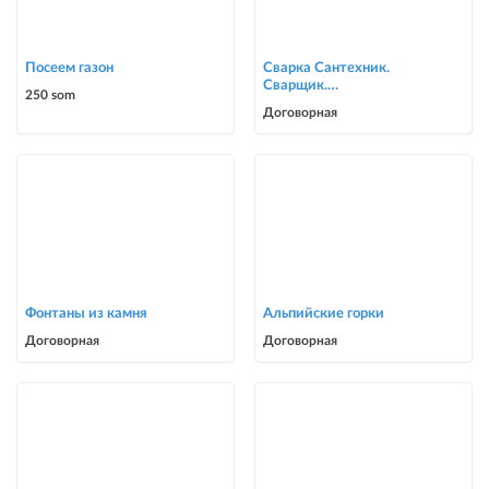
Посеем газон
Сварка Сантехник.
Сварщик.
250 som
ворота,решетки,навесы,
Договорная
сварочные работы в Биш
Фонтаны из камня
Альпийские горки
Договорная
Договорная