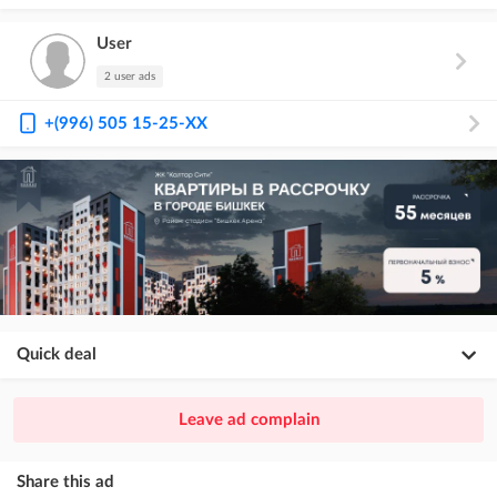
User
2 user ads
+(996) 505 15-25-XX
Quick deal
×
20
PREMIUM
Leave ad complain
ad placement above VIP + paid promotion on Instagram
×
10
VIP
Share this ad