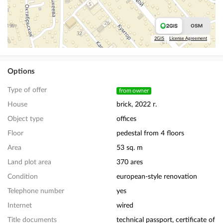
2GIS
License Agreement
Options
Type of offer
from owner
House
brick, 2022 г.
Object type
offices
Floor
pedestal from 4 floors
Area
53 sq. m
Land plot area
370 ares
Condition
european-style renovation
Telephone number
yes
Internet
wired
Title documents
technical passport, certificate of