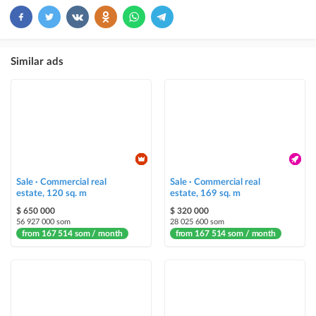
ad placement above free ads
×
5
TOP
ad placement above free ads (after VIP)
Similar ads
Instagram Post
ad placement on @house_kg Instagram account and on Telegram channel
Instagram Promo
ad placement on @house_kg Instagram account and on Telegram channel
+ paid promotion on Instagram
Sale · Commercial real
Sale · Commercial real
Highlight with color
estate, 120 sq. m
estate, 169 sq. m
highlighting an ad in a different color among other ads
$ 650 000
$ 320 000
56 927 000 som
28 025 600 som
from 167 514 som / month
Auto UP
from 167 514 som / month
automatically up the ad
Urgent
ad will be marked as "Urgent" + appear in the "Urgent" section