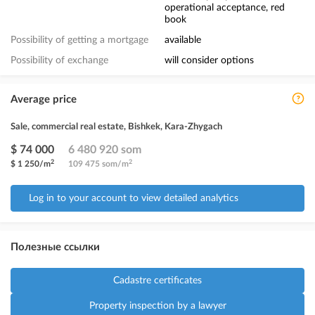
operational acceptance, red
book
Possibility of getting a mortgage
available
Possibility of exchange
will consider options
Average price
Sale, commercial real estate, Bishkek, Kara-Zhygach
$ 74 000
6 480 920 som
2
2
$ 1 250/m
109 475 som/m
Log in to your account to view detailed analytics
Полезные ссылки
Cadastre certificates
Property inspection by a lawyer