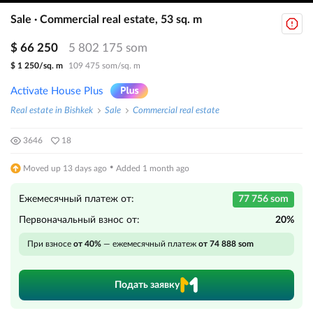
Sale · Commercial real estate, 53 sq. m
$ 66 250
5 802 175 som
$ 1 250/sq. m
109 475 som/sq. m
Activate House Plus
Real estate in Bishkek
Sale
Commercial real estate
3646
18
·
Moved up 13 days ago
Added 1 month ago
Ежемесячный платеж от:
77 756 som
Первоначальный взнос от:
20%
При взносе
от 40%
— ежемесячный платеж
от 74 888 som
Подать заявку