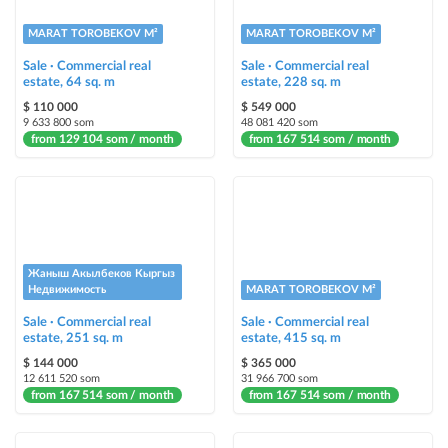
Stickers
MARAT TOROBEKOV M²
MARAT TOROBEKOV M²
Bright stickers with options will make your property stand out from the rest
Sale · Commercial real
and help sell it faster
Sale · Commercial real
estate, 64 sq. m
estate, 228 sq. m
$ 110 000
$ 549 000
9 633 800 som
48 081 420 som
from 129 104 som / month
from 167 514 som / month
Жаныш Акылбеков Кыргыз
Недвижимость
MARAT TOROBEKOV M²
Sale · Commercial real
Sale · Commercial real
estate, 251 sq. m
estate, 415 sq. m
$ 144 000
$ 365 000
12 611 520 som
31 966 700 som
from 167 514 som / month
from 167 514 som / month